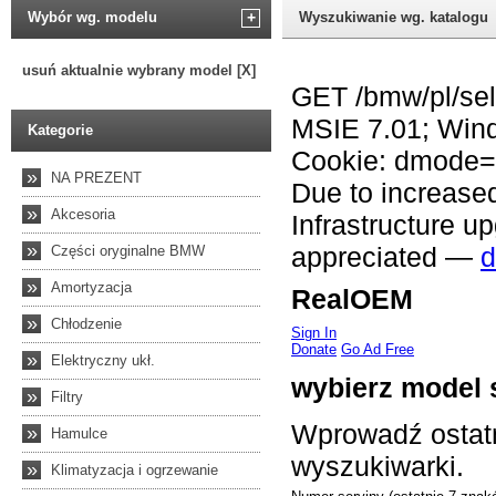
Wybór wg. modelu
+
Wyszukiwanie wg. katalogu
usuń aktualnie wybrany model [X]
Kategorie
»
NA PREZENT
»
Akcesoria
»
Części oryginalne BMW
»
Amortyzacja
»
Chłodzenie
»
Elektryczny ukł.
»
Filtry
»
Hamulce
»
Klimatyzacja i ogrzewanie