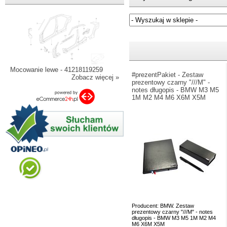
Jeżeli nie znasz numeru częśc
Mocowanie lewe - 41218119259
#prezentPakiet - Zestaw
Zobacz więcej »
prezentowy czarny "///M" -
notes długopis - BMW M3 M5
1M M2 M4 M6 X6M X5M
Producent: BMW. Zestaw
prezentowy czarny "///M" - notes
długopis - BMW M3 M5 1M M2 M4
M6 X6M X5M