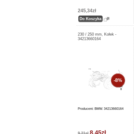
245,34zł
230 / 250 mm, Kołek -
34213660164
-8%
Producent: BMW. 34213660164
8,45zł
9,21zł