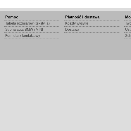
Pomoc
Płatność i dostawa
Mo
Tabela rozmiarów (tekstylia)
Koszty wysyłki
Two
Strona auta BMW i MINI
Dostawa
Ust
Formularz kontaktowy
Sc