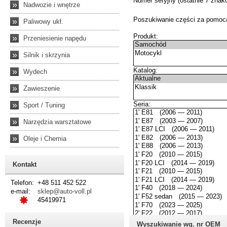
»
Nadwozie i wnętrze
»
Paliwowy ukł.
»
Przeniesienie napędu
»
Silnik i skrzynia
»
Wydech
»
Zawieszenie
»
Sport / Tuning
»
Narzędzia warsztatowe
»
Oleje i Chemia
Kontakt
Telefon:
+48 511 452 522
e-mail:
sklep@auto-voll.pl
45419971
Recenzje
Wyszukiwanie wg. nr OEM