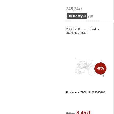
245,34zł
230 / 250 mm, Kołek -
34213660164
-8%
Producent: BMW. 34213660164
8,45zł
9,21zł