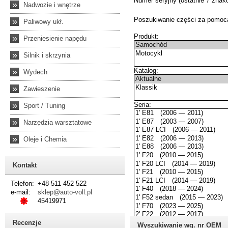
»
Nadwozie i wnętrze
»
Paliwowy ukł.
»
Przeniesienie napędu
»
Silnik i skrzynia
»
Wydech
»
Zawieszenie
»
Sport / Tuning
»
Narzędzia warsztatowe
»
Oleje i Chemia
Kontakt
Telefon:
+48 511 452 522
e-mail:
sklep@auto-voll.pl
45419971
Recenzje
Wyszukiwanie wg. nr OEM