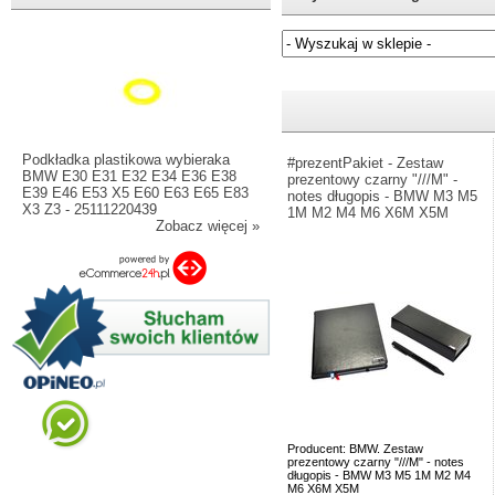
Jeżeli nie znasz numeru częśc
Podkładka plastikowa wybieraka
#prezentPakiet - Zestaw
BMW E30 E31 E32 E34 E36 E38
prezentowy czarny "///M" -
E39 E46 E53 X5 E60 E63 E65 E83
notes długopis - BMW M3 M5
X3 Z3 - 25111220439
1M M2 M4 M6 X6M X5M
Zobacz więcej »
Producent: BMW. Zestaw
prezentowy czarny "///M" - notes
długopis - BMW M3 M5 1M M2 M4
M6 X6M X5M