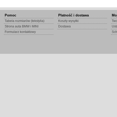
Pomoc
Płatność i dostawa
Mo
Tabela rozmiarów (tekstylia)
Koszty wysyłki
Two
Strona auta BMW i MINI
Dostawa
Ust
Formularz kontaktowy
Sc