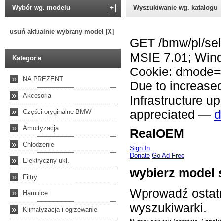
Wybór wg. modelu
+
Wyszukiwanie wg. katalogu
usuń aktualnie wybrany model [X]
Kategorie
»
NA PREZENT
»
Akcesoria
»
Części oryginalne BMW
»
Amortyzacja
»
Chłodzenie
»
Elektryczny ukł.
»
Filtry
»
Hamulce
»
Klimatyzacja i ogrzewanie