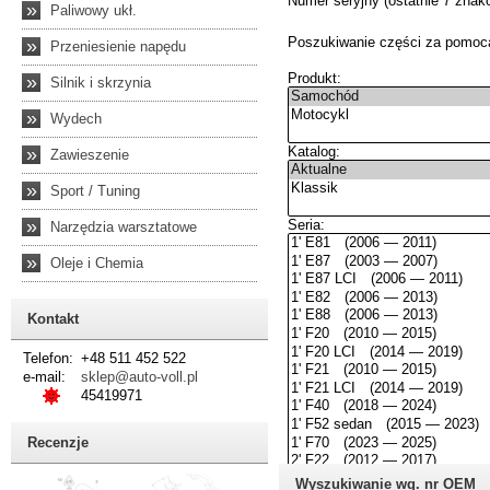
»
Paliwowy ukł.
»
Przeniesienie napędu
»
Silnik i skrzynia
»
Wydech
»
Zawieszenie
»
Sport / Tuning
»
Narzędzia warsztatowe
»
Oleje i Chemia
Kontakt
Telefon:
+48 511 452 522
e-mail:
sklep@auto-voll.pl
45419971
Recenzje
Wyszukiwanie wg. nr OEM