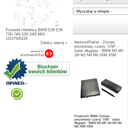
Jeżeli nie znasz numeru częśc
Przewód chłodnicy BMW E38 E39
735i 740i 535i 540i M62 -
11537505228
#prezentPakiet - Zestaw
Zobacz więcej »
prezentowy czarny "///M" -
notes długopis - BMW M3 M5
1M M2 M4 M6 X6M X5M
Producent: BMW. Zestaw
prezentowy czarny "///M" - notes
długopis - BMW M3 M5 1M M2 M4
M6 X6M X5M