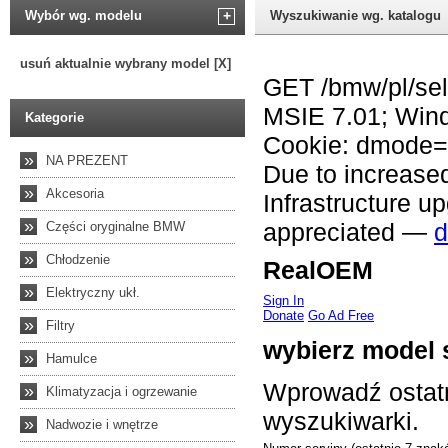
Wybór wg. modelu
+
Wyszukiwanie wg. katalogu
usuń aktualnie wybrany model [X]
Kategorie
»
NA PREZENT
»
Akcesoria
»
Części oryginalne BMW
»
Chłodzenie
»
Elektryczny ukł.
»
Filtry
»
Hamulce
»
Klimatyzacja i ogrzewanie
»
Nadwozie i wnętrze