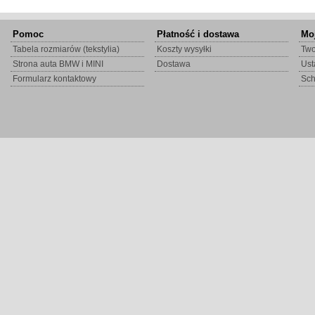
Pomoc
Płatność i dostawa
Mo
Tabela rozmiarów (tekstylia)
Koszty wysyłki
Two
Strona auta BMW i MINI
Dostawa
Ust
Formularz kontaktowy
Sc