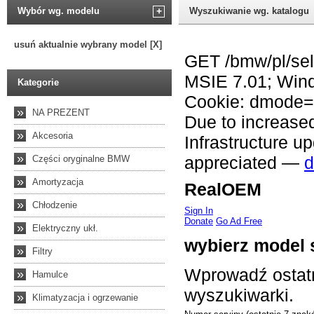
Wybór wg. modelu
+
Wyszukiwanie wg. katalogu
usuń aktualnie wybrany model [X]
Kategorie
»
NA PREZENT
»
Akcesoria
»
Części oryginalne BMW
»
Amortyzacja
»
Chłodzenie
»
Elektryczny ukł.
»
Filtry
»
Hamulce
»
Klimatyzacja i ogrzewanie