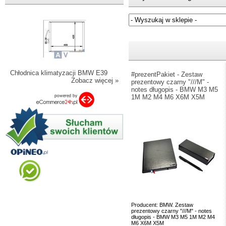
Jeżeli nie znasz numeru częśc
Chłodnica klimatyzacji BMW E39
#prezentPakiet - Zestaw
Zobacz więcej »
prezentowy czarny "///M" -
notes długopis - BMW M3 M5
1M M2 M4 M6 X6M X5M
Producent: BMW. Zestaw
prezentowy czarny "///M" - notes
długopis - BMW M3 M5 1M M2 M4
M6 X6M X5M