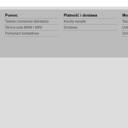
Pomoc
Płatność i dostawa
Mo
Tabela rozmiarów (tekstylia)
Koszty wysyłki
Two
Strona auta BMW i MINI
Dostawa
Ust
Formularz kontaktowy
Sc