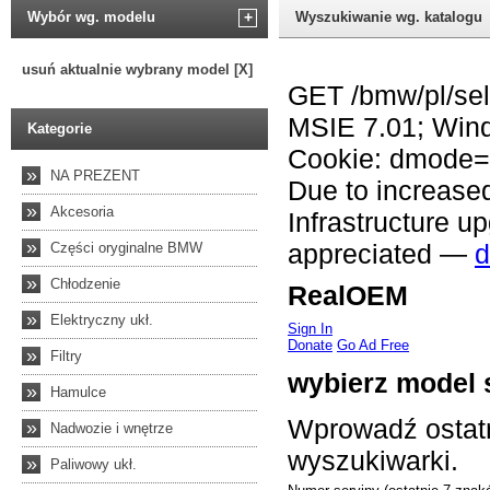
Wybór wg. modelu
+
Wyszukiwanie wg. katalogu
usuń aktualnie wybrany model [X]
Kategorie
»
NA PREZENT
»
Akcesoria
»
Części oryginalne BMW
»
Chłodzenie
»
Elektryczny ukł.
»
Filtry
»
Hamulce
»
Nadwozie i wnętrze
»
Paliwowy ukł.