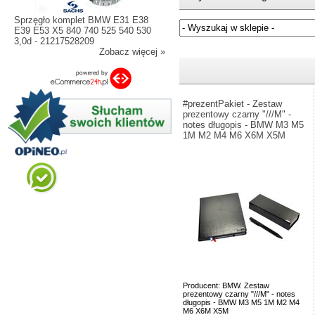
Sprzęgło komplet BMW E31 E38
E39 E53 X5 840 740 525 540 530
3,0d - 21217528209
Zobacz więcej »
Jeżeli nie znasz numeru częśc
#prezentPakiet - Zestaw
prezentowy czarny "///M" -
notes długopis - BMW M3 M5
1M M2 M4 M6 X6M X5M
Producent: BMW. Zestaw
prezentowy czarny "///M" - notes
długopis - BMW M3 M5 1M M2 M4
M6 X6M X5M