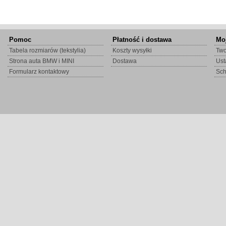
Pomoc
Płatność i dostawa
Mo
Tabela rozmiarów (tekstylia)
Koszty wysyłki
Two
Strona auta BMW i MINI
Dostawa
Ust
Formularz kontaktowy
Sc