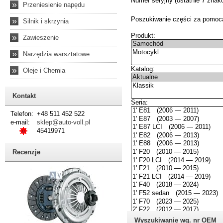
»
Przeniesienie napędu
»
Silnik i skrzynia
»
Zawieszenie
»
Narzędzia warsztatowe
»
Oleje i Chemia
Kontakt
Telefon:
+48 511 452 522
e-mail:
sklep@auto-voll.pl
45419971
Recenzje
Wyszukiwanie wg. nr OEM