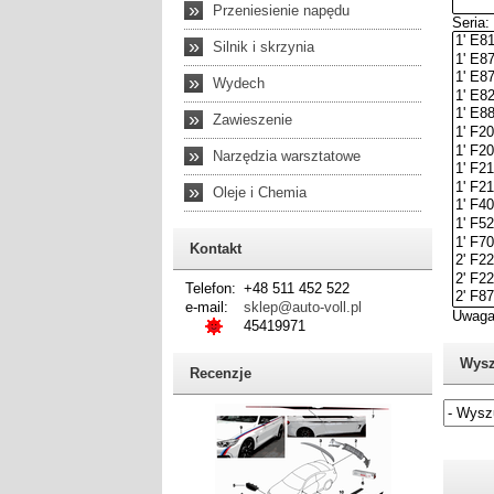
»
Przeniesienie napędu
»
Silnik i skrzynia
»
Wydech
»
Zawieszenie
»
Narzędzia warsztatowe
»
Oleje i Chemia
Kontakt
Telefon:
+48 511 452 522
e-mail:
sklep@auto-voll.pl
45419971
Wysz
Recenzje
Jeżel