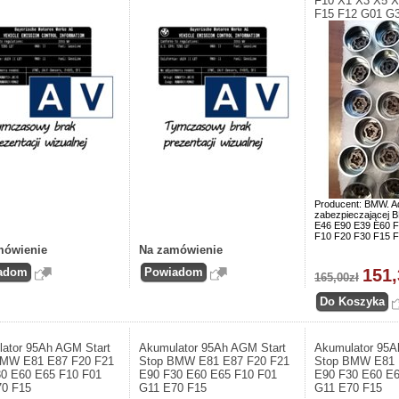
F10 X1 X3 X5 X
F15 F12 G01 G
Producent: BMW. A
zabezpieczającej
E46 E90 E39 E60 F
F10 F20 F30 F15 
mówienie
Na zamówienie
151,
165,00zł
ator 95Ah AGM Start
Akumulator 95Ah AGM Start
Akumulator 95A
BMW E81 E87 F20 F21
Stop BMW E81 E87 F20 F21
Stop BMW E81 
0 E60 E65 F10 F01
E90 F30 E60 E65 F10 F01
E90 F30 E60 E6
70 F15
G11 E70 F15
G11 E70 F15