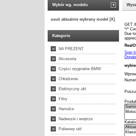
Wybór wg. modelu
+
Wysz
usuń aktualnie wybrany model [X]
Kategorie
»
NA PREZENT
»
Akcesoria
»
Części oryginalne BMW
»
Chłodzenie
»
Elektryczny ukł.
»
Filtry
»
Hamulce
»
Nadwozie i wnętrze
»
Paliwowy ukł.