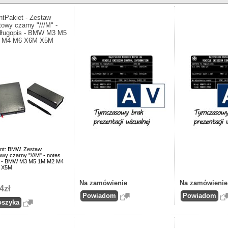
ntPakiet - Zestaw
towy czarny "///M" -
długopis - BMW M3 M5
 M4 M6 X6M X5M
nt: BMW. Zestaw
wy czarny "///M" - notes
s - BMW M3 M5 1M M2 M4
 X5M
Na zamówienie
Na zamówienie
4zł