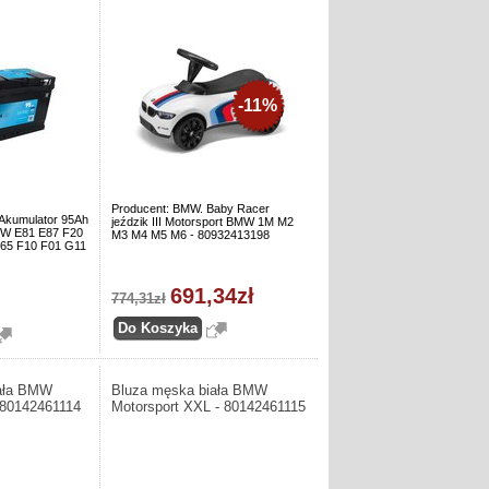
-11%
Producent: BMW. Baby Racer
 Akumulator 95Ah
jeździk III Motorsport BMW 1M M2
MW E81 E87 F20
M3 M4 M5 M6 - 80932413198
E65 F10 F01 G11
691,34zł
774,31zł
iała BMW
Bluza męska biała BMW
 80142461114
Motorsport XXL - 80142461115