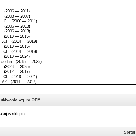
ukiwanie wg. nr OEM
i nie znasz numeru części z oryginału BMW, możesz skorzystać z
katalogu
Sortu