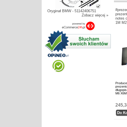
#preze
Oryginał BMW - 51142406751
prezen
Zobacz więcej »
notes 
1M M2
Produce
prezento
długopi
M6 X6M
245,3