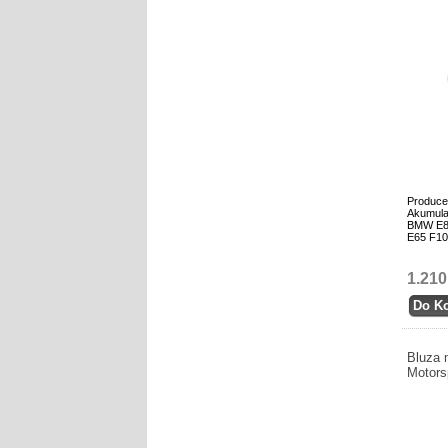
Produce
Akumula
BMW E81
E65 F10
1.210
Bluza 
Motors