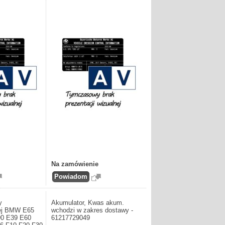
Na zamówienie
y
Akumulator, Kwas akum.
cej BMW E65
wchodzi w zakres dostawy -
90 E39 E60
61217729049