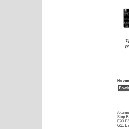
Na za
Akumul
Stop 
E90 F3
G11 E