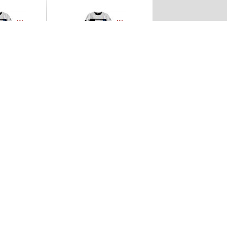
-14%
-14%
luza męska biała
Producent: BMW. Bluza męska biała
 - 80142461114
BMW Motorsport XL - 80142461115
45zł
343,45zł
398,40zł
1
2
3
4
5
»
O firmie
Dane firmy
ia od umowy
Nasza historia