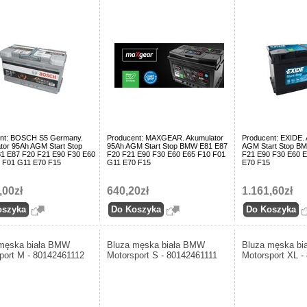
nt: BOSCH S5 Germany.
Producent: MAXGEAR. Akumulator
Producent: EXIDE.
tor 95Ah AGM Start Stop
95Ah AGM Start Stop BMW E81 E87
AGM Start Stop B
 E87 F20 F21 E90 F30 E60
F20 F21 E90 F30 E60 E65 F10 F01
F21 E90 F30 E60 
 F01 G11 E70 F15
G11 E70 F15
E70 F15
,00zł
640,20zł
1.161,60zł
męska biała BMW
Bluza męska biała BMW
Bluza męska b
port M - 80142461112
Motorsport S - 80142461111
Motorsport XL -