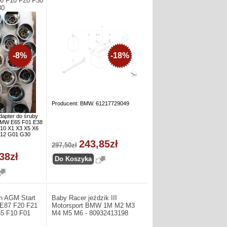
6 F10 F20 F30
30
-8%
-18%
Producent: BMW. 61217729049
dapter do śruby
 BMW E65 F01 E38
10 X1 X3 X5 X6
F12 G01 G30
243,85zł
297,50zł
38zł
h AGM Start
Baby Racer jeździk III
E87 F20 F21
Motorsport BMW 1M M2 M3
5 F10 F01
M4 M5 M6 - 80932413198