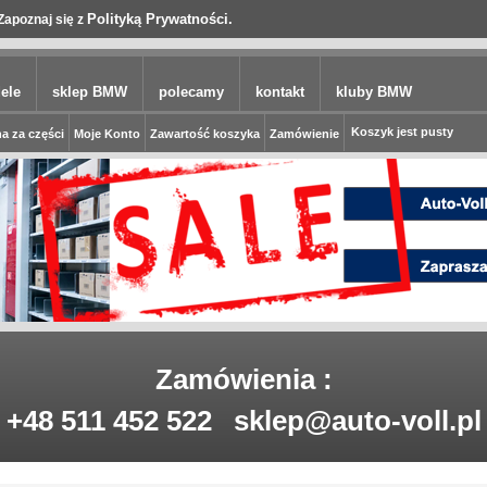
Polityką Prywatności.
Zapoznaj się z
ele
sklep BMW
polecamy
kontakt
kluby BMW
Koszyk jest pusty
a za części
Moje Konto
Zawartość koszyka
Zamówienie
Zamówienia :
+48 511 452 522
sklep@auto-voll.pl