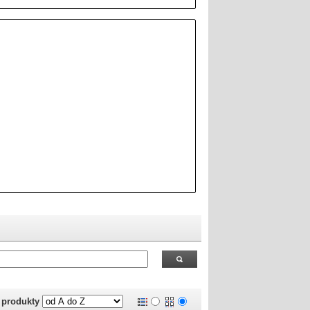
 RealOEM.com
.
j produkty