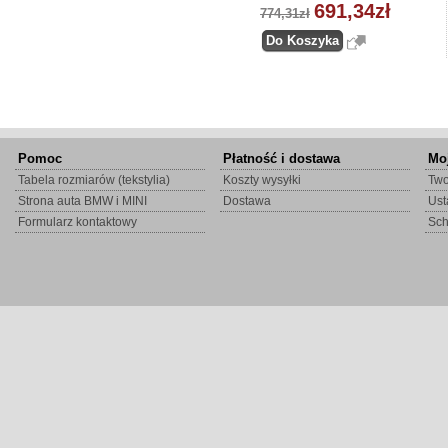
691,34zł
774,31zł
Pomoc
Płatność i dostawa
Mo
Tabela rozmiarów (tekstylia)
Koszty wysyłki
Two
Strona auta BMW i MINI
Dostawa
Ust
Formularz kontaktowy
Sc