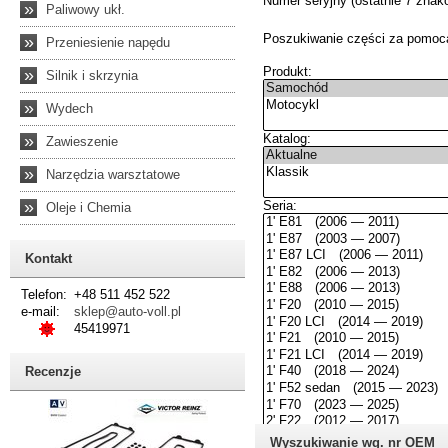
»
Paliwowy ukł.
»
Przeniesienie napędu
»
Silnik i skrzynia
»
Wydech
»
Zawieszenie
»
Narzędzia warsztatowe
»
Oleje i Chemia
Kontakt
Telefon:
+48 511 452 522
e-mail:
sklep@auto-voll.pl
45419971
Recenzje
Wyszukiwanie wg. nr OEM