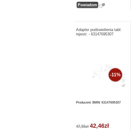
Adapter podświetlenia tabl.
rejestr. - 63147695307
-11%
Producent: BMW. 63147695307
42,46zł
47,55zł