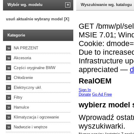
Wybór wg. modelu
+
Wyszukiwanie wg. katalogu
usuń aktualnie wybrany model [X]
Kategorie
»
NA PREZENT
»
Akcesoria
»
Części oryginalne BMW
»
Chłodzenie
»
Elektryczny ukł.
»
Filtry
»
Hamulce
»
Klimatyzacja i ogrzewanie
»
Nadwozie i wnętrze