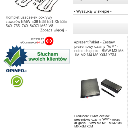
Komplet uszczelek pokrywy
Jeżeli nie znasz numeru częśc
zaworów BMW E39 E38 E31 X5 535i
540i 735i 740i 840Ci M62 V8
Zobacz więcej »
#prezentPakiet - Zestaw
prezentowy czarny "///M" -
notes długopis - BMW M3 M5
1M M2 M4 M6 X6M X5M
Producent: BMW. Zestaw
prezentowy czarny "///M" - notes
długopis - BMW M3 M5 1M M2 M4
M6 X6M X5M