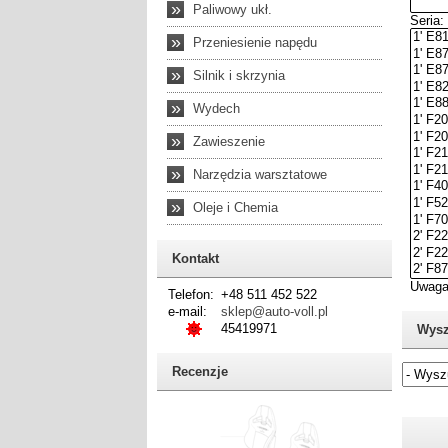
»
Paliwowy ukł.
»
Przeniesienie napędu
»
Silnik i skrzynia
»
Wydech
»
Zawieszenie
»
Narzędzia warsztatowe
»
Oleje i Chemia
Kontakt
Telefon:
+48 511 452 522
e-mail:
sklep@auto-voll.pl
45419971
Wysz
Recenzje
Jeżel