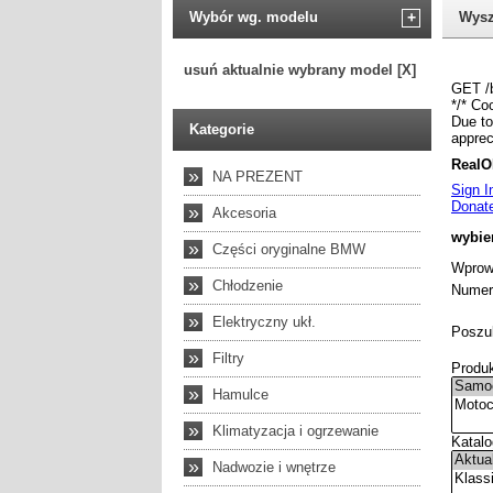
Wybór wg. modelu
+
Wysz
usuń aktualnie wybrany model [X]
Kategorie
»
NA PREZENT
»
Akcesoria
»
Części oryginalne BMW
»
Chłodzenie
»
Elektryczny ukł.
»
Filtry
»
Hamulce
»
Klimatyzacja i ogrzewanie
»
Nadwozie i wnętrze