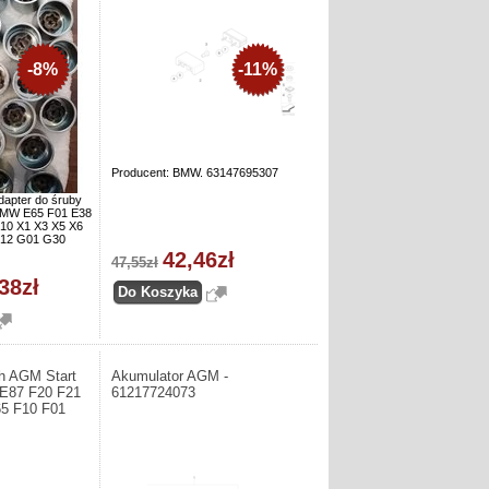
-8%
-11%
Producent: BMW. 63147695307
dapter do śruby
 BMW E65 F01 E38
10 X1 X3 X5 X6
F12 G01 G30
42,46zł
47,55zł
38zł
h AGM Start
Akumulator AGM -
E87 F20 F21
61217724073
5 F10 F01