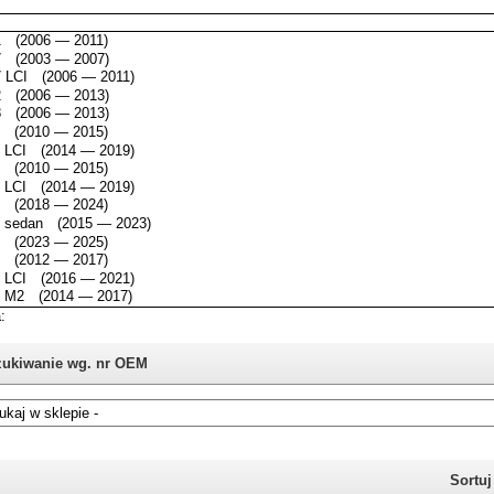
ukiwanie wg. nr OEM
i nie znasz numeru części z oryginału BMW, możesz skorzystać z
katalogu
Sortu