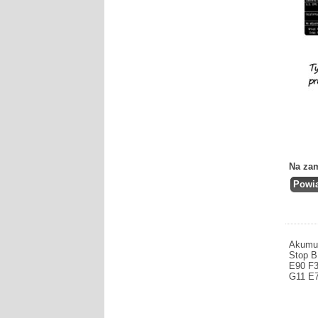
Na za
Akumul
Stop 
E90 F3
G11 E