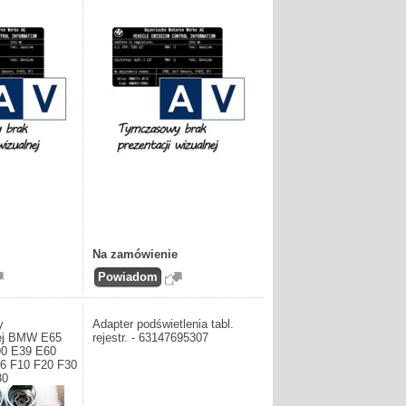
Na zamówienie
y
Adapter podświetlenia tabl.
cej BMW E65
rejestr. - 63147695307
90 E39 E60
6 F10 F20 F30
30