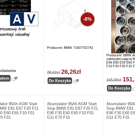
-8%
Producent: BMW. 71607702742
Producent: BMW. A
zabezpieczającej
E46 E90 E39 E60 F
F10 F20 F30 F15 
mówienie
26,26zł
28,62zł
151,
165,00zł
ator 95Ah AGM Start
Akumulator 95Ah AGM Start
Akumulator 95A
BMW E81 E87 F20 F21
Stop BMW E81 E87 F20 F21
Stop BMW E81 
0 E60 E65 F10 F01
E90 F30 E60 E65 F10 F01
E90 F30 E60 E6
70 F15
G11 E70 F15
G11 E70 F15