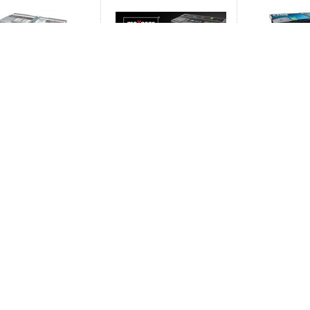
nt: BOSCH S5 Germany.
Producent: MAXGEAR. Akumulator
Producent: EXIDE.
tor 95Ah AGM Start Stop
95Ah AGM Start Stop BMW E81 E87
AGM Start Stop B
 E87 F20 F21 E90 F30 E60
F20 F21 E90 F30 E60 E65 F10 F01
F21 E90 F30 E60 
 F01 G11 E70 F15
G11 E70 F15
E70 F15
,00zł
640,20zł
1.161,60zł
ostawa
Moje konto
Informacje
Twoje zamówienia
Regulamin
Ustawienia konta
Prawo do odstąpien
Schowek
Informacja o cookies