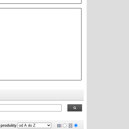
 RealOEM.com
.
j produkty