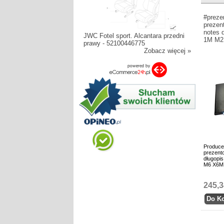
#preze
prezen
notes 
JWC Fotel sport. Alcantara przedni
1M M2
prawy - 52100446775
Zobacz więcej »
Produce
prezento
długopi
M6 X6M
245,3