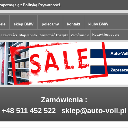
Polityką Prywatności.
Zapoznaj się z
ele
sklep BMW
polecamy
kontakt
kluby BMW
Koszyk jest pusty
a za części
Moje Konto
Zawartość koszyka
Zamówienie
Zamówienia :
+48 511 452 522
sklep@auto-voll.pl