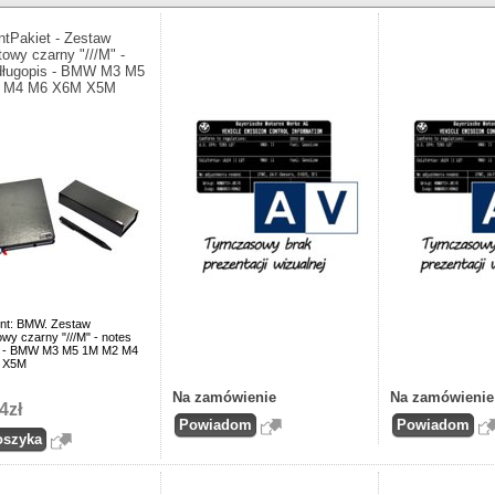
ntPakiet - Zestaw
towy czarny "///M" -
długopis - BMW M3 M5
 M4 M6 X6M X5M
nt: BMW. Zestaw
wy czarny "///M" - notes
s - BMW M3 M5 1M M2 M4
 X5M
Na zamówienie
Na zamówienie
4zł