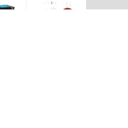
-14%
Producent: BMW. 61217724073
 Akumulator 95Ah
MW E81 E87 F20
E65 F10 F01 G11
571,88zł
663,38zł
1
2
3
4
5
»
O firmie
Dane firmy
ia od umowy
Nasza historia