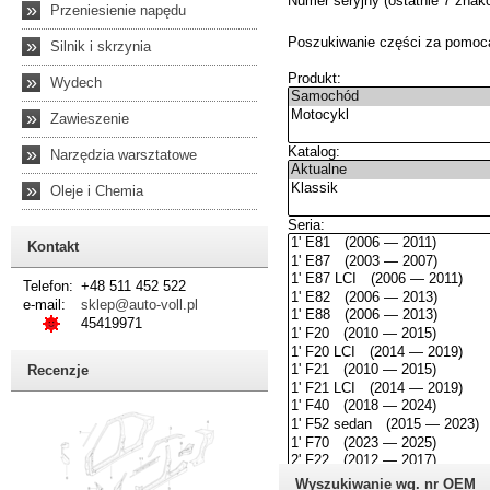
»
Przeniesienie napędu
»
Silnik i skrzynia
»
Wydech
»
Zawieszenie
»
Narzędzia warsztatowe
»
Oleje i Chemia
Kontakt
Telefon:
+48 511 452 522
e-mail:
sklep@auto-voll.pl
45419971
Recenzje
Wyszukiwanie wg. nr OEM