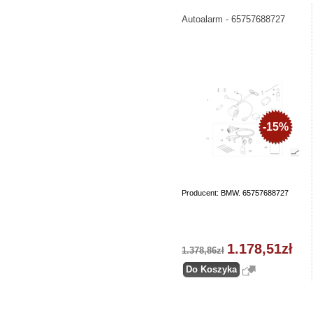
Autoalarm - 65757688727
-15%
Producent: BMW. 65757688727
1.178,51zł
1.378,86zł