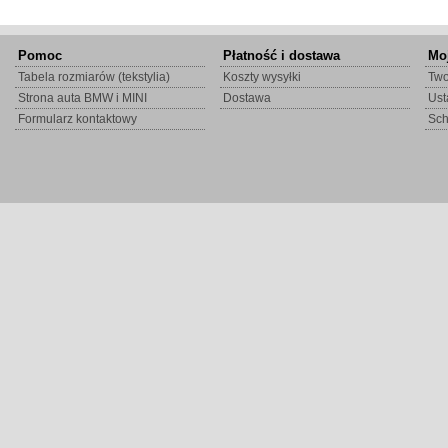
Pomoc
Płatność i dostawa
Mo
Tabela rozmiarów (tekstylia)
Koszty wysyłki
Two
Strona auta BMW i MINI
Dostawa
Ust
Formularz kontaktowy
Sc