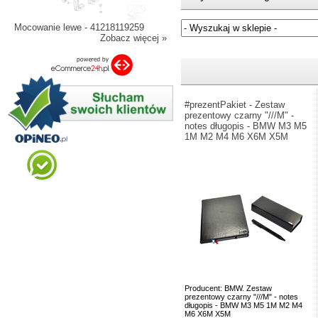
Mocowanie lewe - 41218119259
Zobacz więcej »
Jeżeli nie znasz numeru częśc
#prezentPakiet - Zestaw
prezentowy czarny "///M" -
notes długopis - BMW M3 M5
1M M2 M4 M6 X6M X5M
Producent: BMW. Zestaw
prezentowy czarny "///M" - notes
długopis - BMW M3 M5 1M M2 M4
M6 X6M X5M