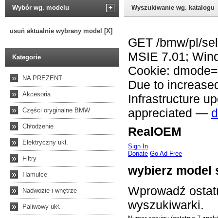
Wybór wg. modelu
+
Wyszukiwanie wg. katalogu
usuń aktualnie wybrany model [X]
Kategorie
»
NA PREZENT
»
Akcesoria
»
Części oryginalne BMW
»
Chłodzenie
»
Elektryczny ukł.
»
Filtry
»
Hamulce
»
Nadwozie i wnętrze
»
Paliwowy ukł.