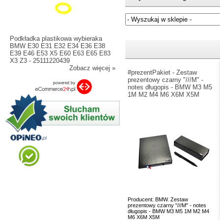
Jeżeli nie znasz numeru częśc
Podkładka plastikowa wybieraka
BMW E30 E31 E32 E34 E36 E38
E39 E46 E53 X5 E60 E63 E65 E83
X3 Z3 - 25111220439
Zobacz więcej »
#prezentPakiet - Zestaw
prezentowy czarny "///M" -
notes długopis - BMW M3 M5
1M M2 M4 M6 X6M X5M
Producent: BMW. Zestaw
prezentowy czarny "///M" - notes
długopis - BMW M3 M5 1M M2 M4
M6 X6M X5M