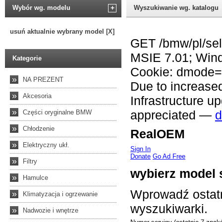
Wybór wg. modelu
+
Wyszukiwanie wg. katalogu
usuń aktualnie wybrany model [X]
Kategorie
»
NA PREZENT
»
Akcesoria
»
Części oryginalne BMW
»
Chłodzenie
»
Elektryczny ukł.
»
Filtry
»
Hamulce
»
Klimatyzacja i ogrzewanie
»
Nadwozie i wnętrze