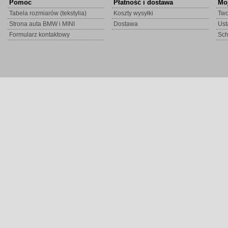
Pomoc
Płatność i dostawa
Mo
Tabela rozmiarów (tekstylia)
Koszty wysyłki
Two
Strona auta BMW i MINI
Dostawa
Ust
Formularz kontaktowy
Sc