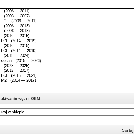
ukiwanie wg. nr OEM
i nie znasz numeru części z oryginału BMW, możesz skorzystać z
katalogu
Sortu