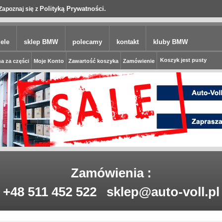
Polityką Prywatności.
Zapoznaj się z
ele
sklep BMW
polecamy
kontakt
kluby BMW
Koszyk jest pusty
a za części
Moje Konto
Zawartość koszyka
Zamówienie
Zamówienia :
+48 511 452 522
sklep@auto-voll.pl