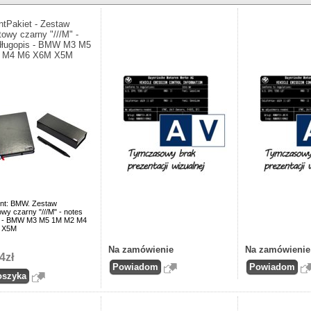
ntPakiet - Zestaw
towy czarny "///M" -
długopis - BMW M3 M5
 M4 M6 X6M X5M
nt: BMW. Zestaw
wy czarny "///M" - notes
s - BMW M3 M5 1M M2 M4
 X5M
Na zamówienie
Na zamówienie
4zł