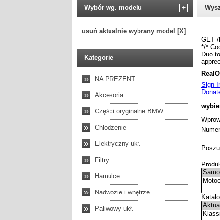
Wybór wg. modelu
+
Wysz
usuń aktualnie wybrany model [X]
Kategorie
»
NA PREZENT
»
Akcesoria
»
Części oryginalne BMW
»
Chłodzenie
»
Elektryczny ukł.
»
Filtry
»
Hamulce
»
Nadwozie i wnętrze
»
Paliwowy ukł.