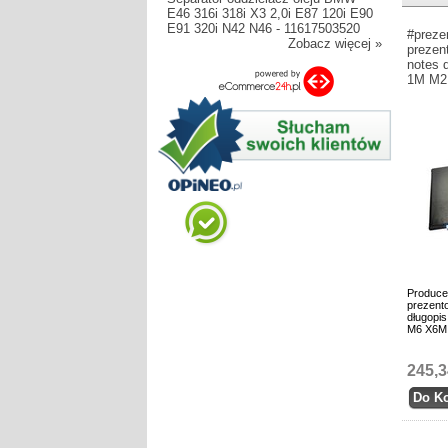
E46 316i 318i X3 2,0i E87 120i E90
E91 320i N42 N46 - 11617503520
#preze
Zobacz więcej »
prezen
notes 
1M M2
Produce
prezento
długopi
M6 X6M
245,3