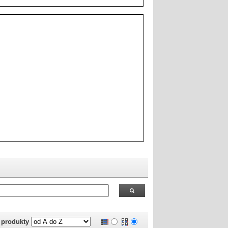
 RealOEM.com
.
j produkty