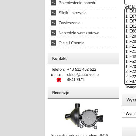
»
Przeniesienie napędu
»
Silnik i skrzynia
»
Zawieszenie
»
Narzędzia warsztatowe
»
Oleje i Chemia
Kontakt
Telefon:
+48 511 452 522
e-mail:
sklep@auto-voll.pl
45419971
Recenzje
Wysz
Jeżel
Separator oddzielacz oleju BMW