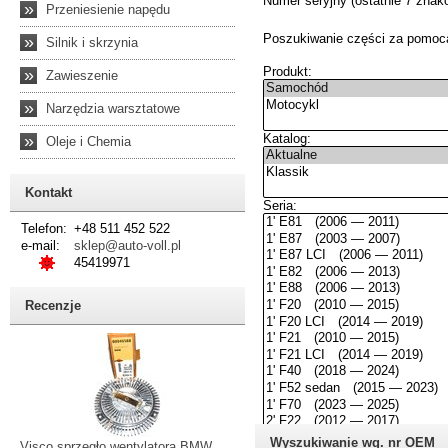
»
Przeniesienie napędu
»
Silnik i skrzynia
»
Zawieszenie
»
Narzędzia warsztatowe
»
Oleje i Chemia
Kontakt
Telefon:
+48 511 452 522
e-mail:
sklep@auto-voll.pl
45419971
Recenzje
Wyszukiwanie wg. nr OEM
Visco sprzęgło wentylatora BMW