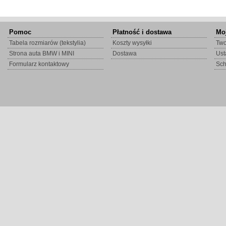
Pomoc
Płatność i dostawa
Mo
Tabela rozmiarów (tekstylia)
Koszty wysyłki
Two
Strona auta BMW i MINI
Dostawa
Ust
Formularz kontaktowy
Sc