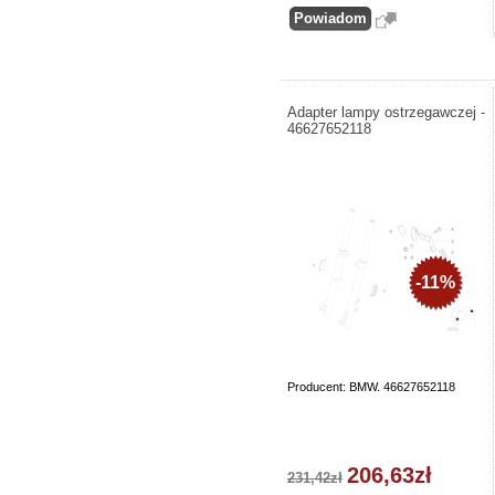
Adapter lampy ostrzegawczej -
46627652118
-11%
Producent: BMW. 46627652118
206,63zł
231,42zł