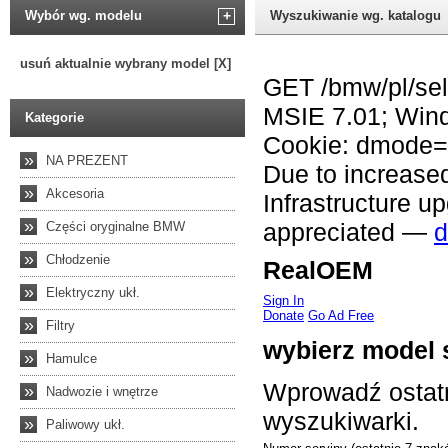
Wybór wg. modelu
+
Wyszukiwanie wg. katalogu
usuń aktualnie wybrany model [X]
Kategorie
»
NA PREZENT
»
Akcesoria
»
Części oryginalne BMW
»
Chłodzenie
»
Elektryczny ukł.
»
Filtry
»
Hamulce
»
Nadwozie i wnętrze
»
Paliwowy ukł.