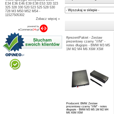
E34 E36 E46 E39 E38 E53 320 323
325 328 330 520 523 525 528 530
728 M3 M50 M52 M54 -
11527505302
Zobacz więcej »
Jeżeli nie znasz numeru częśc
#prezentPakiet - Zestaw
prezentowy czarny "///M" -
notes długopis - BMW M3 M5
1M M2 M4 M6 X6M X5M
Producent: BMW. Zestaw
prezentowy czarny "///M" - notes
długopis - BMW M3 M5 1M M2 M4
M6 X6M X5M