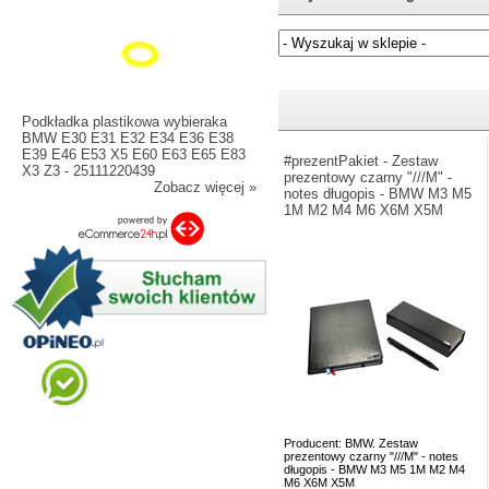
Jeżeli nie znasz numeru częśc
Podkładka plastikowa wybieraka
BMW E30 E31 E32 E34 E36 E38
E39 E46 E53 X5 E60 E63 E65 E83
#prezentPakiet - Zestaw
X3 Z3 - 25111220439
prezentowy czarny "///M" -
Zobacz więcej »
notes długopis - BMW M3 M5
1M M2 M4 M6 X6M X5M
Producent: BMW. Zestaw
prezentowy czarny "///M" - notes
długopis - BMW M3 M5 1M M2 M4
M6 X6M X5M