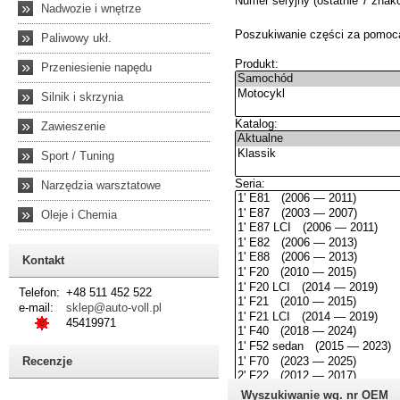
»
Nadwozie i wnętrze
»
Paliwowy ukł.
»
Przeniesienie napędu
»
Silnik i skrzynia
»
Zawieszenie
»
Sport / Tuning
»
Narzędzia warsztatowe
»
Oleje i Chemia
Kontakt
Telefon:
+48 511 452 522
e-mail:
sklep@auto-voll.pl
45419971
Recenzje
Wyszukiwanie wg. nr OEM