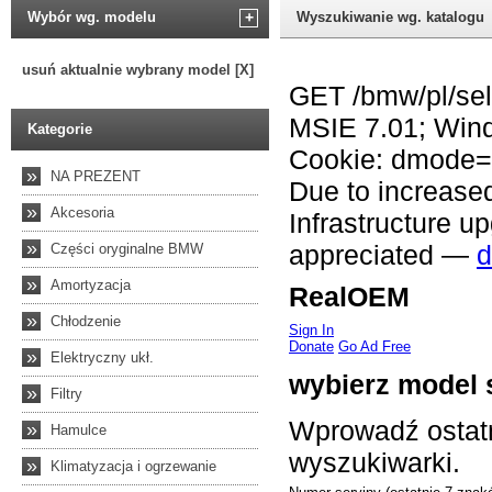
Wybór wg. modelu
+
Wyszukiwanie wg. katalogu
usuń aktualnie wybrany model [X]
Kategorie
»
NA PREZENT
»
Akcesoria
»
Części oryginalne BMW
»
Amortyzacja
»
Chłodzenie
»
Elektryczny ukł.
»
Filtry
»
Hamulce
»
Klimatyzacja i ogrzewanie