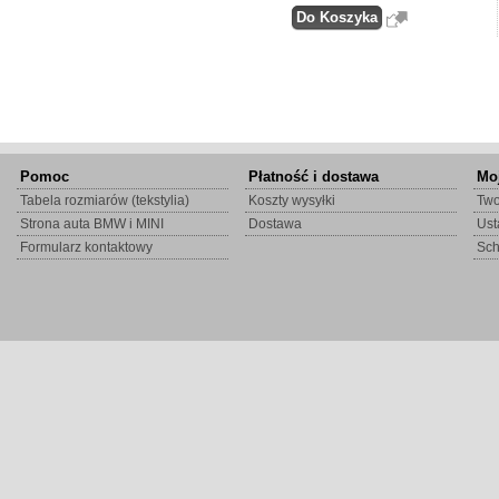
Pomoc
Płatność i dostawa
Mo
Tabela rozmiarów (tekstylia)
Koszty wysyłki
Two
Strona auta BMW i MINI
Dostawa
Ust
Formularz kontaktowy
Sc