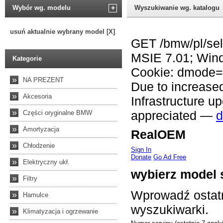
Wybór wg. modelu
+
Wyszukiwanie wg. katalogu
usuń aktualnie wybrany model [X]
Kategorie
»
NA PREZENT
»
Akcesoria
»
Części oryginalne BMW
»
Amortyzacja
»
Chłodzenie
»
Elektryczny ukł.
»
Filtry
»
Hamulce
»
Klimatyzacja i ogrzewanie