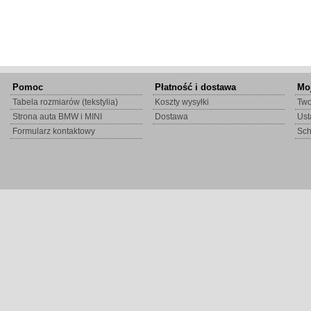
Pomoc
Płatność i dostawa
Mo
Tabela rozmiarów (tekstylia)
Koszty wysyłki
Two
Strona auta BMW i MINI
Dostawa
Ust
Formularz kontaktowy
Sc