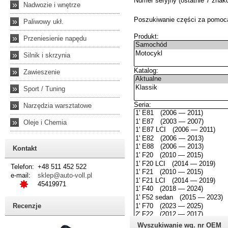
»
Nadwozie i wnętrze
»
Paliwowy ukł.
»
Przeniesienie napędu
»
Silnik i skrzynia
»
Zawieszenie
»
Sport / Tuning
»
Narzędzia warsztatowe
»
Oleje i Chemia
Kontakt
Telefon:
+48 511 452 522
e-mail:
sklep@auto-voll.pl
45419971
Recenzje
Wyszukiwanie wg. nr OEM