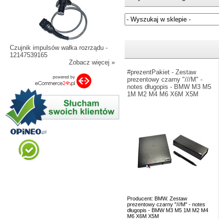
Jeżeli nie znasz numeru częśc
Czujnik impulsów wałka rozrządu -
12147539165
Zobacz więcej »
#prezentPakiet - Zestaw
prezentowy czarny "///M" -
notes długopis - BMW M3 M5
1M M2 M4 M6 X6M X5M
Producent: BMW. Zestaw
prezentowy czarny "///M" - notes
długopis - BMW M3 M5 1M M2 M4
M6 X6M X5M