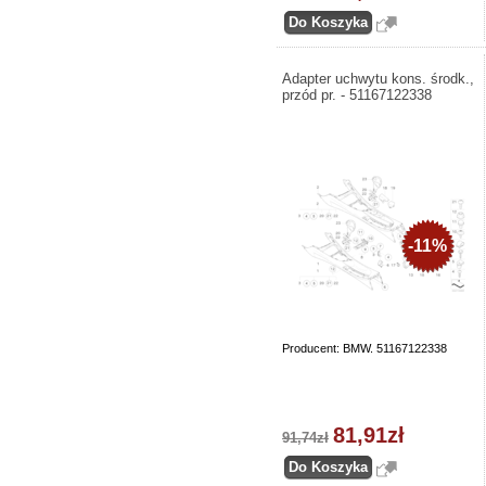
Adapter uchwytu kons. środk.,
przód pr. - 51167122338
-11%
Producent: BMW. 51167122338
81,91zł
91,74zł