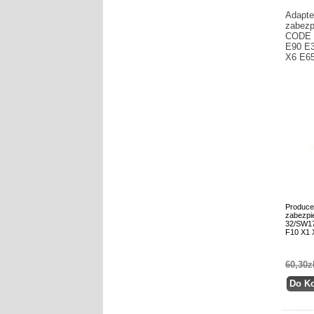
Adapte
zabezp
CODE 
E90 E3
X6 E65
Produce
zabezpi
32/SW1
F10 X1 
60,30z