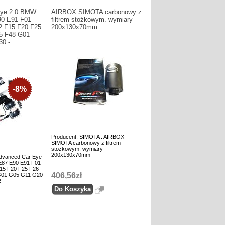
Eye 2.0 BMW
AIRBOX SIMOTA carbonowy z
90 E91 F01
filtrem stożkowym. wymiary
2 F15 F20 F25
200x130x70mm
5 F48 G01
0 -
-8%
Producent: SIMOTA . AIRBOX
SIMOTA carbonowy z filtrem
stożkowym. wymiary
200x130x70mm
dvanced Car Eye
E87 E90 E91 F01
15 F20 F25 F26
406,56zł
G01 G05 G11 G20
2