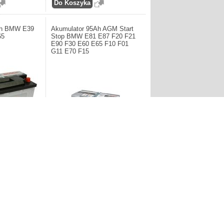
Ah BMW E39
Akumulator 95Ah AGM Start
65
Stop BMW E81 E87 F20 F21
E90 F30 E60 E65 F10 F01
G11 E70 F15
 Germany.
Producent: BOSCH S5 Germany.
a BMW w serii
Akumulator 95Ah AGM Start Stop
BMW E81 E87 F20 F21 E90 F30 E60
E65 F10 F01 G11 E70 F15
1.210,00zł