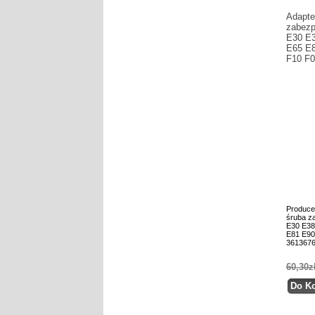
Adapte
zabezp
E30 E
E65 E8
F10 F0
Produce
śruba z
E30 E38
E81 E90
361367
60,30z