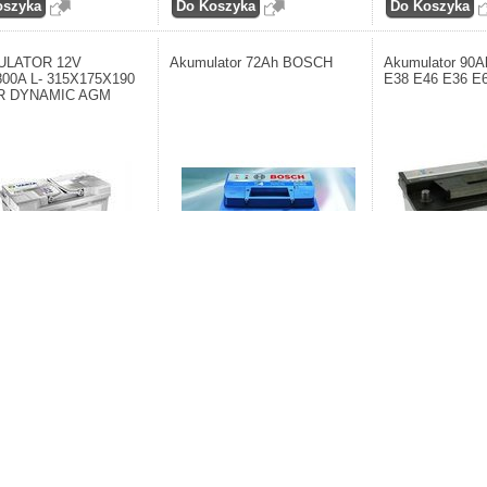
ULATOR 12V
Akumulator 72Ah BOSCH
Akumulator 90
800A L- 315X175X190
E38 E46 E36 E
R DYNAMIC AGM
nt: VARTA
Producent: BOSCH Germany.
Producent: BOSCH
ATORY/BATTERIES.
Akumulator z serii S, 72Ah.
Akumulator 90Ah dl
tor
S3.
,00zł
577,50zł
620,40zł