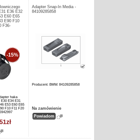
olowniczego
Adapter Snap-In Media -
31 E36 E32
84109285858
53 E60 E65
83 E90 F10
0 F36-
-15%
Producent: BMW. 84109285858
dapter haka
 E30 E34 E31
46 E53 E60 E65
Na zamówienie
90 F10 F11 F20
36942997
51zł