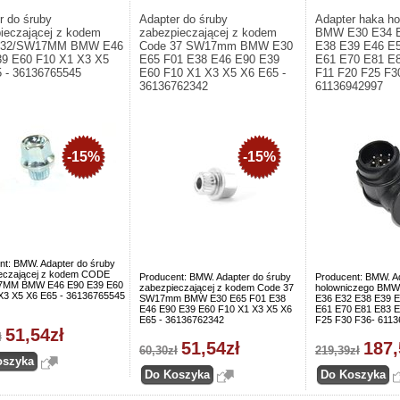
r do śruby
Adapter do śruby
Adapter haka h
ieczającej z kodem
zabezpieczającej z kodem
BMW E30 E34 E
32/SW17MM BMW E46
Code 37 SW17mm BMW E30
E38 E39 E46 E
9 E60 F10 X1 X3 X5
E65 F01 E38 E46 E90 E39
E61 E70 E81 E
 - 36136765545
E60 F10 X1 X3 X5 X6 E65 -
F11 F20 F25 F3
36136762342
61136942997
-15%
-15%
nt: BMW. Adapter do śruby
eczającej z kodem CODE
Producent: BMW. Adapter do śruby
Producent: BMW. A
7MM BMW E46 E90 E39 E60
zabezpieczającej z kodem Code 37
holowniczego BMW
X3 X5 X6 E65 - 36136765545
SW17mm BMW E30 E65 F01 E38
E36 E32 E38 E39 E
E46 E90 E39 E60 F10 X1 X3 X5 X6
E61 E70 E81 E83 E
E65 - 36136762342
F25 F30 F36- 611
51,54zł
ł
51,54zł
187,
60,30zł
219,39zł