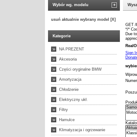
Wybór wg. modelu
+
Wysz
usuń aktualnie wybrany model [X]
Kategorie
»
NA PREZENT
»
Akcesoria
»
Części oryginalne BMW
»
Amortyzacja
»
Chłodzenie
»
Elektryczny ukł.
»
Filtry
»
Hamulce
»
Klimatyzacja i ogrzewanie