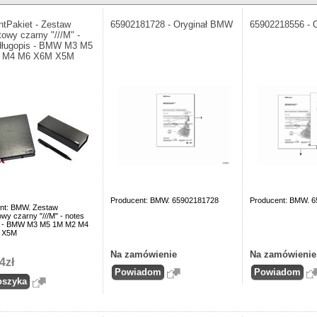
ntPakiet - Zestaw
65902181728 - Oryginał BMW
65902218556 - 
towy czarny "///M" -
długopis - BMW M3 M5
 M4 M6 X6M X5M
Producent: BMW. 65902181728
Producent: BMW. 
nt: BMW. Zestaw
wy czarny "///M" - notes
s - BMW M3 M5 1M M2 M4
 X5M
Na zamówienie
Na zamówienie
4zł