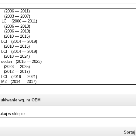
ukiwanie wg. nr OEM
i nie znasz numeru części z oryginału BMW, możesz skorzystać z
katalogu
Sortu