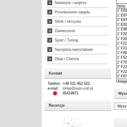
»
Nadwozie i wnętrze
»
Przeniesienie napędu
»
Silnik i skrzynia
»
Zawieszenie
»
Sport / Tuning
»
Narzędzia warsztatowe
»
Oleje i Chemia
Kontakt
Telefon:
+48 511 452 522
e-mail:
sklep@auto-voll.pl
45419971
Wysz
Recenzje
Jeżel