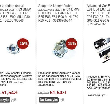
r z kodem śruba
Adapter z kodem śruba
Advanced Car 
ieczająca nr 33 BMW
zabezpieczająca nr 34 BMW
E81 E84 E87 E
38 E39 E46 E60 E61
E30 E38 E39 E46 E60 E61
F07 F10 F11 F1
3 E81 E90 MINI F30
E65 E83 E81 E90 MINI F30
F26 F30 F31 F4
1 - 36136765546
F10 F01 - 36136765547
G05 G11 G20 G3
66212457032
-15%
-15%
nt: BMW. Adapter z kodem
Producent: BMW. Adapter z kodem
abezpieczająca nr 33 BMW
śruba zabezpieczająca nr 34 BMW
Producent: BMW. A
 E39 E46 E60 E61 E65 E83
E30 E38 E39 E46 E60 E61 E65 E83
2.0 BMW E81 E84 
 MINI F30 F10 F01 -
E81 E90 MINI F30 F10 F01 -
F07 F10 F11 F12 F
65546
36136765547
F30 F31 F45 F48 
G30 - 6621245703
51,54zł
51,54zł
ł
60,30zł
Lokalizacja : jest