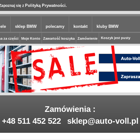
Polityką Prywatności.
Zapoznaj się z
ele
sklep BMW
polecamy
kontakt
kluby BMW
Koszyk jest pusty
a za części
Moje Konto
Zawartość koszyka
Zamówienie
Zamówienia :
+48 511 452 522
sklep@auto-voll.pl