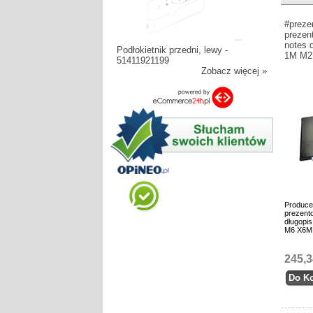
#preze
prezen
notes 
Podłokietnik przedni, lewy -
1M M2
51411921199
Zobacz więcej »
Produce
prezento
długopi
M6 X6M
245,3