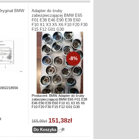
Oryginał BMW
Adapter do śruby
zabezpieczającej BMW E65
F01 E38 E46 E90 E39 E60
F10 X1 X3 X5 X6 F10 F20 F30
F15 F12 G01 G30
-8%
65902218556
Producent: BMW. Adapter do śruby
zabezpieczającej BMW E65 F01 E38
E46 E90 E39 E60 F10 X1 X3 X5 X6
F10 F20 F30 F15 F12 G01 G30
151,38zł
165,00zł