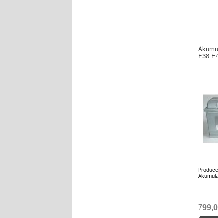
Akumu
E38 E
Produce
Akumula
799,0