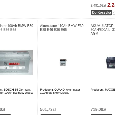
2.2
2.491,02zł
lator 100Ah BMW E39
Akumulator 110Ah BMW E39
AKUMULATOR 
46 E36 E65
E38 E46 E36 E65
80AH/800A L- 
AGM
nt: BOSCH S5 Germany.
Producent: QUAND. Akumulator
Producent: MAXGE
tor 100Ah dla BMW Diesla.
110Ah dla BMW Diesla.
0zł
501,73zł
719,00zł