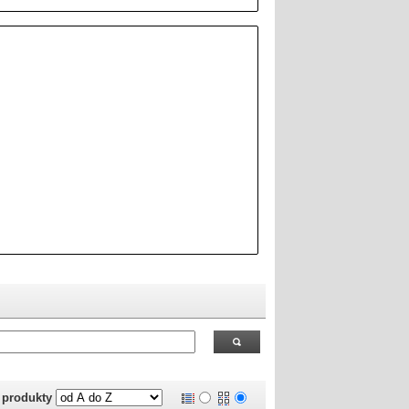
 RealOEM.com
.
j produkty