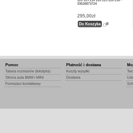
120 125 218 220 225 228 230 -
33526873724
295,00zł
Pomoc
Płatność i dostawa
Mo
Tabela rozmiarów (tekstylia)
Koszty wysyłki
Two
Strona auta BMW i MINI
Dostawa
Ust
Formularz kontaktowy
Sc