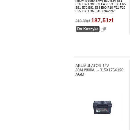
holowniczego BMW E30 E34 E31
E36 E32 E38 E39 E46 E53 E60 E65
E61 E70 E81 E83 E90 F10 F11 F20
F25 F30 F36- 61136942997
187,51zł
219,39zł
AKUMULATOR 12V
80AH/800A L- 315X175X190
AGM