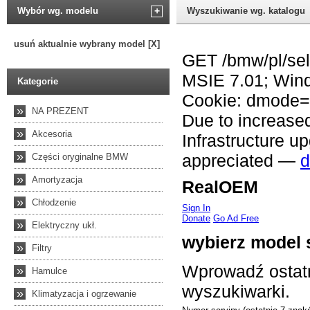
Wybór wg. modelu
+
Wyszukiwanie wg. katalogu
usuń aktualnie wybrany model [X]
Kategorie
»
NA PREZENT
»
Akcesoria
»
Części oryginalne BMW
»
Amortyzacja
»
Chłodzenie
»
Elektryczny ukł.
»
Filtry
»
Hamulce
»
Klimatyzacja i ogrzewanie