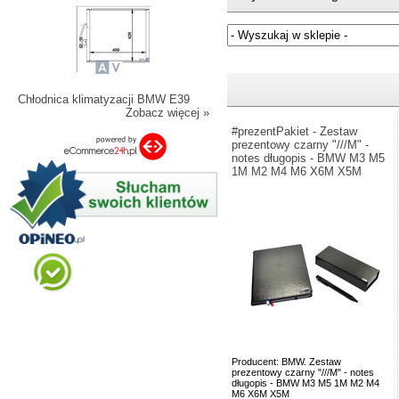
Jeżeli nie znasz numeru częśc
Chłodnica klimatyzacji BMW E39
Zobacz więcej »
#prezentPakiet - Zestaw
prezentowy czarny "///M" -
notes długopis - BMW M3 M5
1M M2 M4 M6 X6M X5M
Producent: BMW. Zestaw
prezentowy czarny "///M" - notes
długopis - BMW M3 M5 1M M2 M4
M6 X6M X5M