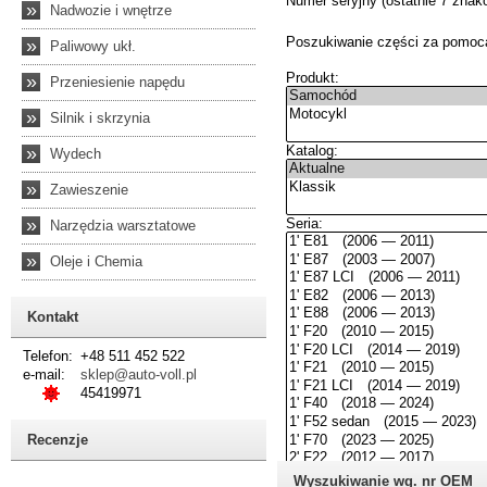
»
Nadwozie i wnętrze
»
Paliwowy ukł.
»
Przeniesienie napędu
»
Silnik i skrzynia
»
Wydech
»
Zawieszenie
»
Narzędzia warsztatowe
»
Oleje i Chemia
Kontakt
Telefon:
+48 511 452 522
e-mail:
sklep@auto-voll.pl
45419971
Recenzje
Wyszukiwanie wg. nr OEM