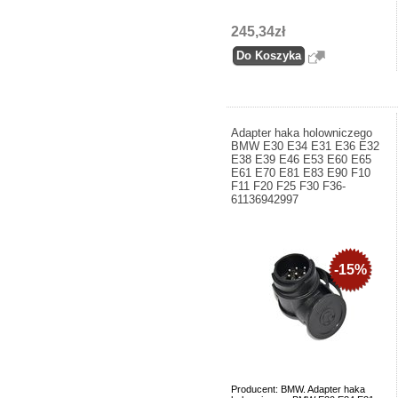
245,34zł
Adapter haka holowniczego
BMW E30 E34 E31 E36 E32
E38 E39 E46 E53 E60 E65
E61 E70 E81 E83 E90 F10
F11 F20 F25 F30 F36-
61136942997
-15%
Producent: BMW. Adapter haka