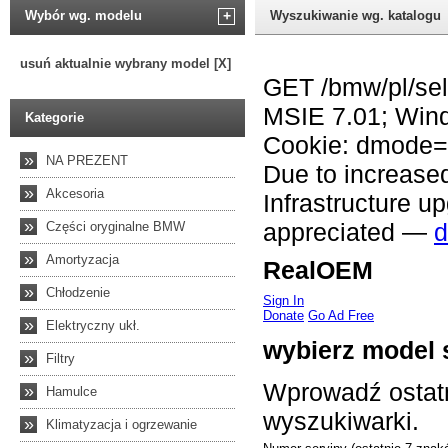
Wybór wg. modelu
+
Wyszukiwanie wg. katalogu
usuń aktualnie wybrany model [X]
Kategorie
»
NA PREZENT
»
Akcesoria
»
Części oryginalne BMW
»
Amortyzacja
»
Chłodzenie
»
Elektryczny ukł.
»
Filtry
»
Hamulce
»
Klimatyzacja i ogrzewanie