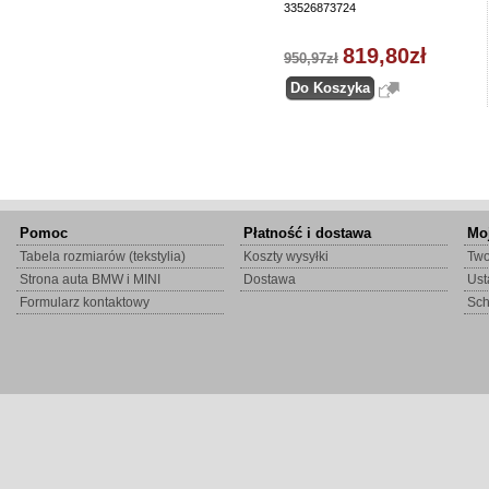
33526873724
819,80zł
950,97zł
Pomoc
Płatność i dostawa
Mo
Tabela rozmiarów (tekstylia)
Koszty wysyłki
Two
Strona auta BMW i MINI
Dostawa
Ust
Formularz kontaktowy
Sc