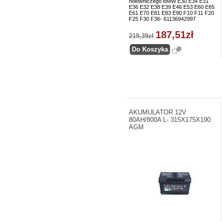
holowniczego BMW E30 E34 E31
E36 E32 E38 E39 E46 E53 E60 E65
E61 E70 E81 E83 E90 F10 F11 F20
F25 F30 F36- 61136942997
187,51zł
219,39zł
AKUMULATOR 12V
80AH/800A L- 315X175X190
AGM