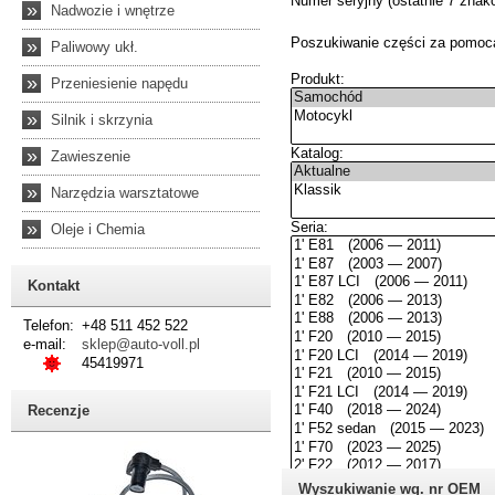
»
Nadwozie i wnętrze
»
Paliwowy ukł.
»
Przeniesienie napędu
»
Silnik i skrzynia
»
Zawieszenie
»
Narzędzia warsztatowe
»
Oleje i Chemia
Kontakt
Telefon:
+48 511 452 522
e-mail:
sklep@auto-voll.pl
45419971
Recenzje
Wyszukiwanie wg. nr OEM