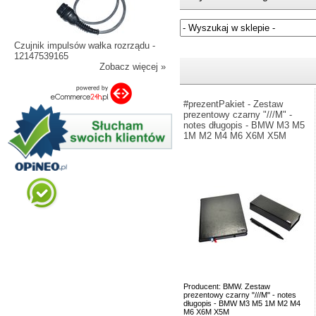
Czujnik impulsów wałka rozrządu -
Jeżeli nie znasz numeru częśc
12147539165
Zobacz więcej »
#prezentPakiet - Zestaw
prezentowy czarny "///M" -
notes długopis - BMW M3 M5
1M M2 M4 M6 X6M X5M
Producent: BMW. Zestaw
prezentowy czarny "///M" - notes
długopis - BMW M3 M5 1M M2 M4
M6 X6M X5M