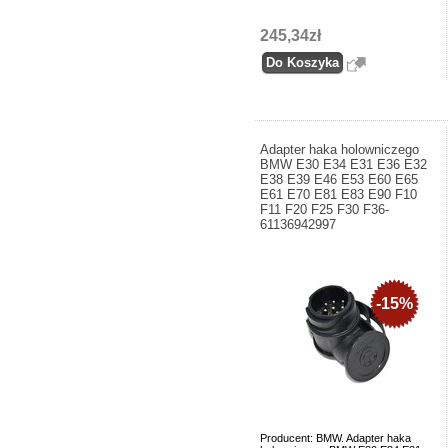
245,34zł
Adapter haka holowniczego
BMW E30 E34 E31 E36 E32
E38 E39 E46 E53 E60 E65
E61 E70 E81 E83 E90 F10
F11 F20 F25 F30 F36-
61136942997
-15%
Producent: BMW. Adapter haka