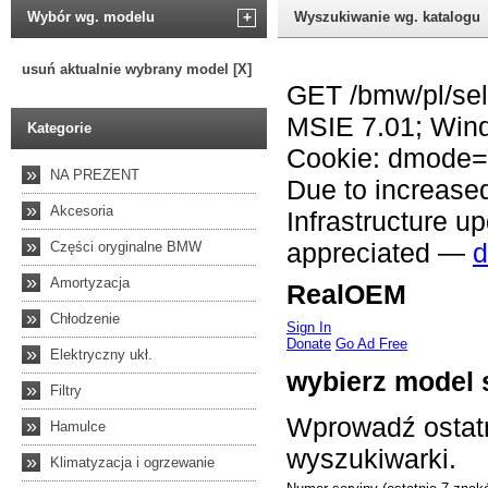
Wybór wg. modelu
+
Wyszukiwanie wg. katalogu
usuń aktualnie wybrany model [X]
Kategorie
»
NA PREZENT
»
Akcesoria
»
Części oryginalne BMW
»
Amortyzacja
»
Chłodzenie
»
Elektryczny ukł.
»
Filtry
»
Hamulce
»
Klimatyzacja i ogrzewanie