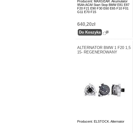
Producent: MAXGEAR. Akumulator
95Ah AGM Start Stop BMW E81 E87
F20 F21 E90 F30 E60 E65 F10 F01
G11 E70 F15
640,20zł
ALTERNATOR BMW 1 F20 1,5
15- REGENEROWANY
Producent: ELSTOCK. Alternator