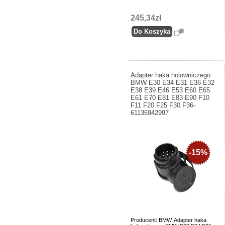
245,34zł
Adapter haka holowniczego
BMW E30 E34 E31 E36 E32
E38 E39 E46 E53 E60 E65
E61 E70 E81 E83 E90 F10
F11 F20 F25 F30 F36-
61136942997
-15%
Producent: BMW. Adapter haka