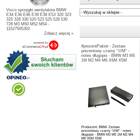
Visco sprzęgło wentylatora BMW
E34 E36 E46 E39 E38 E53 320 323
325 328 330 520 523 525 528 530
Jeżeli nie znasz numeru częśc
728 M3 M50 M52 M54 -
11527505302
Zobacz więcej »
#prezentPakiet - Zestaw
prezentowy czarny "///M" -
notes długopis - BMW M3 M5
1M M2 M4 M6 X6M X5M
Producent: BMW. Zestaw
prezentowy czarny "///M" - notes
długopis - BMW M3 M5 1M M2 M4
M6 X6M X5M