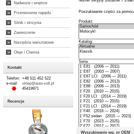
»
Nadwozie i wnętrze
»
Przeniesienie napędu
»
Silnik i skrzynia
»
Zawieszenie
»
Narzędzia warsztatowe
»
Oleje i Chemia
Kontakt
Telefon:
+48 511 452 522
e-mail:
sklep@auto-voll.pl
45419971
Recenzje
Wyszukiwanie wg. nr OEM