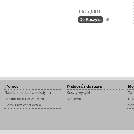
1.517,00zł
Pomoc
Płatność i dostawa
Mo
Tabela rozmiarów (tekstylia)
Koszty wysyłki
Two
Strona auta BMW i MINI
Dostawa
Ust
Formularz kontaktowy
Sc