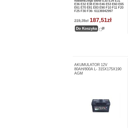
holowniczego BMW E30 E34 E31
E36 E32 E38 E39 E46 E53 E60 E65
E61 E70 E81 E83 E90 F10 F11 F20
F25 F30 F36- 61136942997
187,51zł
219,39zł
AKUMULATOR 12V
80AH/800A L- 315X175X190
AGM