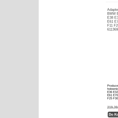
Adapte
BMW E
E38 E
E61 E7
F11 F2
61136
Produce
holowni
E36 E32
E61 E70
F25 F30
219,39