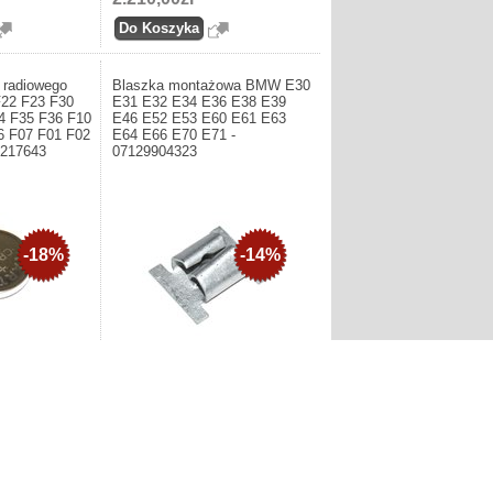
a radiowego
Blaszka montażowa BMW E30
22 F23 F30
E31 E32 E34 E36 E38 E39
4 F35 F36 F10
E46 E52 E53 E60 E61 E63
6 F07 F01 F02
E64 E66 E70 E71 -
9217643
07129904323
-18%
-14%
eria do pilota
Producent: BMW AG Germany.
 F21 F22 F23
Blaszka montażowa BMW E30 E31
34 F35 F36 F10
E32 E34 E36 E38 E39 E46 E52 E53
07 F01 F02 F04
E60 E61 E63 E64 E66 E70 E71 -
07129904323
4,98zł
5,82zł