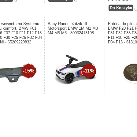
 wewnętrzna Systemu
Baby Racer jeździk III
Bateria do pilot
u komfort. BMW F01
Motorsport BMW 1M M2 M3
BMW F20 F21 F
6 F07 F10 F11 F12 F13
M4 M5 M6 - 80932413198
F31 F32 F33 F3
0 F30 F25 F26 F32 F34
F11 F18 F25 F2
NI - 65209220832
F04 F13 - 6131
-15%
-11%
Producent: BMW. Baby Racer
jeździk III Motorsport BMW 1M M2
M3 M4 M5 M6 - 80932413198
nt: BMW. Antena
Producent: BMW. Bat
zna Systemu dostępu
kluczyka BMW F20
. BMW F01 F02 F06 F07 F10
F30 F31 F32 F33 F
 F13 F15 F20 F30 F25 F26
F11 F18 F25 F26 F
 F45 MINI - 65209220832
F13 - 61319217643
691,34zł
774,31zł
217,01zł
Lokalizacja : BAT
zł