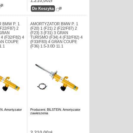
1.210,00zł
 BMW P. 1
AMORTYZATOR BMW P. 1
(F22/F87) 2
(F20) 1 (F21) 2 (F22/F87) 2
3 GRAN
(F23) 3 (F31) 3 GRAN
4 (F32/F82) 4
TURISMO (F34) 4 (F32/F82) 4
RAN COUPE
(F33/F83) 4 GRAN COUPE
1.1
(F36) 1.5-3.0D 11.1
IN. Amortyzator
Producent: BILSTEIN. Amortyzator
zawieszenia
2.210,00zł