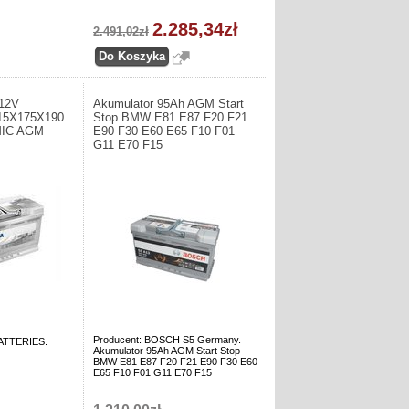
2.285,34zł
2.491,02zł
12V
Akumulator 95Ah AGM Start
315X175X190
Stop BMW E81 E87 F20 F21
MIC AGM
E90 F30 E60 E65 F10 F01
G11 E70 F15
Producent: BOSCH S5 Germany.
TTERIES.
Akumulator 95Ah AGM Start Stop
BMW E81 E87 F20 F21 E90 F30 E60
E65 F10 F01 G11 E70 F15