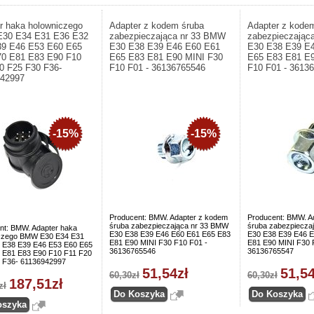
r haka holowniczego
Adapter z kodem śruba
Adapter z kode
30 E34 E31 E36 E32
zabezpieczająca nr 33 BMW
zabezpieczając
39 E46 E53 E60 E65
E30 E38 E39 E46 E60 E61
E30 E38 E39 E
0 E81 E83 E90 F10
E65 E83 E81 E90 MINI F30
E65 E83 E81 E9
0 F25 F30 F36-
F10 F01 - 36136765546
F10 F01 - 3613
942997
-15%
-15%
Producent: BMW. Adapter z kodem
Producent: BMW. A
śruba zabezpieczająca nr 33 BMW
śruba zabezpiecza
nt: BMW. Adapter haka
E30 E38 E39 E46 E60 E61 E65 E83
E30 E38 E39 E46 E
czego BMW E30 E34 E31
E81 E90 MINI F30 F10 F01 -
E81 E90 MINI F30 
 E38 E39 E46 E53 E60 E65
36136765546
36136765547
 E81 E83 E90 F10 F11 F20
 F36- 61136942997
51,54zł
51,54
60,30zł
60,30zł
187,51zł
zł