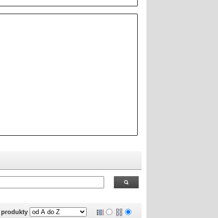
 RealOEM.com
.
j produkty