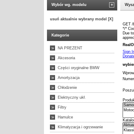
Wybór wg. modelu
+
Wysz
usuń aktualnie wybrany model [X]
Kategorie
»
NA PREZENT
»
Akcesoria
»
Części oryginalne BMW
»
Amortyzacja
»
Chłodzenie
»
Elektryczny ukł.
»
Filtry
»
Hamulce
»
Klimatyzacja i ogrzewanie