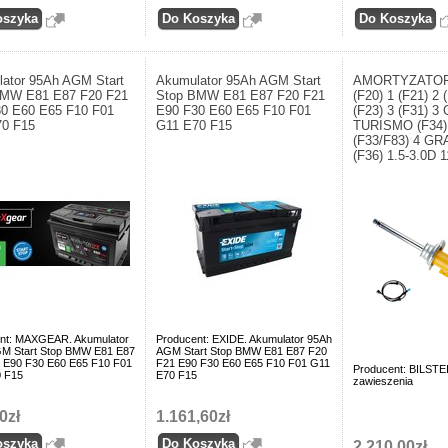
ator 95Ah AGM Start
Akumulator 95Ah AGM Start
AMORTYZATOR
BMW E81 E87 F20 F21
Stop BMW E81 E87 F20 F21
(F20) 1 (F21) 2 
0 E60 E65 F10 F01
E90 F30 E60 E65 F10 F01
(F23) 3 (F31) 
70 F15
G11 E70 F15
TURISMO (F34) 
(F33/F83) 4 G
(F36) 1.5-3.0D 1
nt: MAXGEAR. Akumulator
Producent: EXIDE. Akumulator 95Ah
M Start Stop BMW E81 E87
AGM Start Stop BMW E81 E87 F20
 E90 F30 E60 E65 F10 F01
F21 E90 F30 E60 E65 F10 F01 G11
Producent: BILSTE
 F15
E70 F15
zawieszenia
0zł
1.161,60zł
2.210,00zł