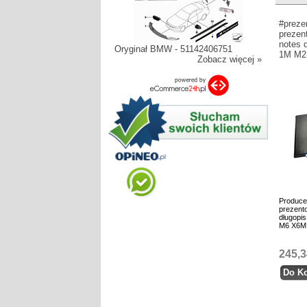
#preze
prezen
notes 
Oryginał BMW - 51142406751
1M M2
Zobacz więcej »
Produce
prezento
długopi
M6 X6M
245,3