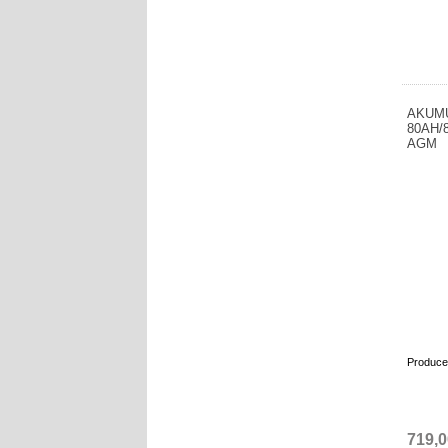
AKUM
80AH/
AGM
Produce
719,0