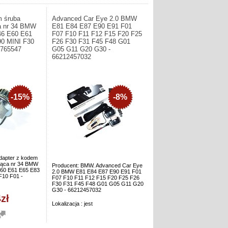
m śruba
Advanced Car Eye 2.0 BMW
a nr 34 BMW
E81 E84 E87 E90 E91 F01
46 E60 E61
F07 F10 F11 F12 F15 F20 F25
0 MINI F30
F26 F30 F31 F45 F48 G01
6765547
G05 G11 G20 G30 -
66212457032
-15%
-8%
dapter z kodem
jąca nr 34 BMW
Producent: BMW. Advanced Car Eye
60 E61 E65 E83
2.0 BMW E81 E84 E87 E90 E91 F01
F10 F01 -
F07 F10 F11 F12 F15 F20 F25 F26
F30 F31 F45 F48 G01 G05 G11 G20
G30 - 66212457032
zł
Lokalizacja : jest