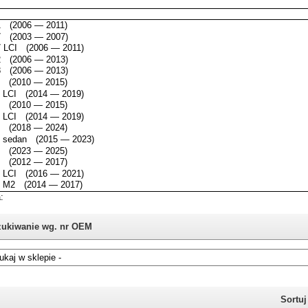
ukiwanie wg. nr OEM
i nie znasz numeru części z oryginału BMW, możesz skorzystać z
katalogu
Sortu