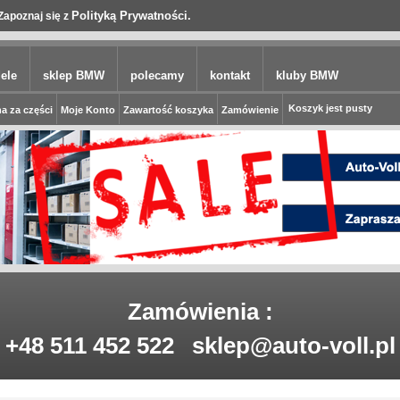
Polityką Prywatności.
Zapoznaj się z
ele
sklep BMW
polecamy
kontakt
kluby BMW
Koszyk jest pusty
a za części
Moje Konto
Zawartość koszyka
Zamówienie
Zamówienia :
+48 511 452 522
sklep@auto-voll.pl