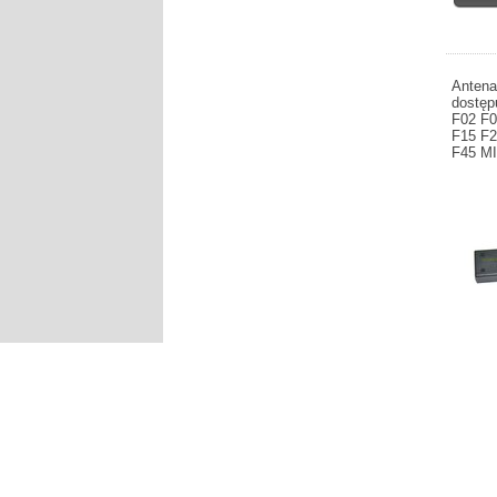
Antena
dostęp
F02 F0
F15 F2
F45 MI
Produce
wewnętr
komfort
F11 F12
F32 F34
253,90