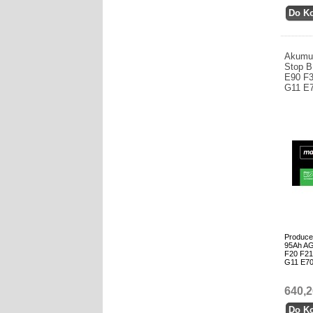
Akumul
Stop 
E90 F3
G11 E
Produce
95Ah AG
F20 F21
G11 E70
640,2