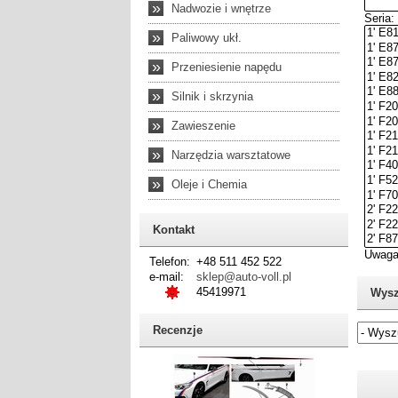
»
Nadwozie i wnętrze
»
Paliwowy ukł.
»
Przeniesienie napędu
»
Silnik i skrzynia
»
Zawieszenie
»
Narzędzia warsztatowe
»
Oleje i Chemia
Kontakt
Telefon:
+48 511 452 522
e-mail:
sklep@auto-voll.pl
45419971
Wysz
Recenzje
Jeżel