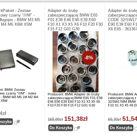
ntPakiet - Zestaw
Adapter do śruby
Adapter do śrub
towy czarny "///M" -
zabezpieczającej BMW E65
zabezpieczając
długopis - BMW M3 M5
F01 E38 E46 E90 E39 E60
CODE 32/SW1
 M4 M6 X6M X5M
F10 X1 X3 X5 X6 F10 F20 F30
E90 E39 E60 F
F15 F12 G01 G30
X6 E65 - 36136
-8%
nt: BMW. Zestaw
wy czarny "///M" - notes
Producent: BMW. Adapter do śruby
Producent: BMW. A
s - BMW M3 M5 1M M2 M4
zabezpieczającej BMW E65 F01 E38
zabezpieczającej
 X5M
E46 E90 E39 E60 F10 X1 X3 X5 X6
32/SW17MM BMW E
F10 F20 F30 F15 F12 G01 G30
F10 X1 X3 X5 X6 E
4zł
151,38zł
51,54
165,00zł
60,30zł