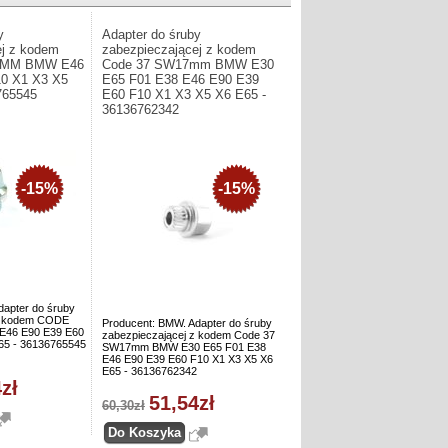
y
Adapter do śruby
ej z kodem
zabezpieczającej z kodem
7MM BMW E46
Code 37 SW17mm BMW E30
10 X1 X3 X5
E65 F01 E38 E46 E90 E39
765545
E60 F10 X1 X3 X5 X6 E65 -
36136762342
-15%
-15%
dapter do śruby
 z kodem CODE
Producent: BMW. Adapter do śruby
46 E90 E39 E60
zabezpieczającej z kodem Code 37
65 - 36136765545
SW17mm BMW E30 E65 F01 E38
E46 E90 E39 E60 F10 X1 X3 X5 X6
E65 - 36136762342
zł
51,54zł
60,30zł