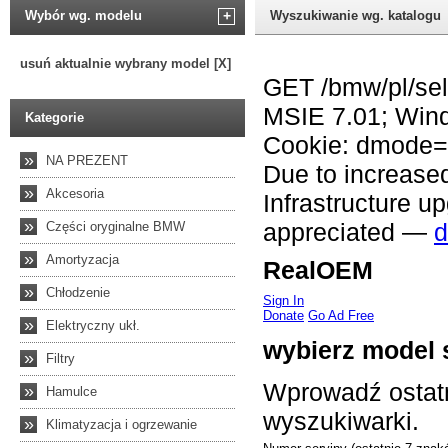
Wybór wg. modelu
+
Wyszukiwanie wg. katalogu
usuń aktualnie wybrany model [X]
Kategorie
»
NA PREZENT
»
Akcesoria
»
Części oryginalne BMW
»
Amortyzacja
»
Chłodzenie
»
Elektryczny ukł.
»
Filtry
»
Hamulce
»
Klimatyzacja i ogrzewanie