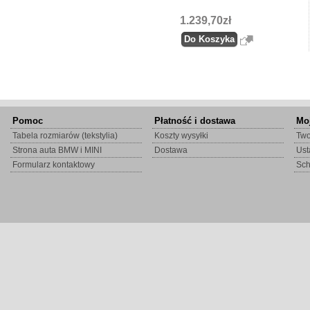
1.239,70zł
Pomoc
Płatność i dostawa
Mo
Tabela rozmiarów (tekstylia)
Koszty wysyłki
Two
Strona auta BMW i MINI
Dostawa
Ust
Formularz kontaktowy
Sc