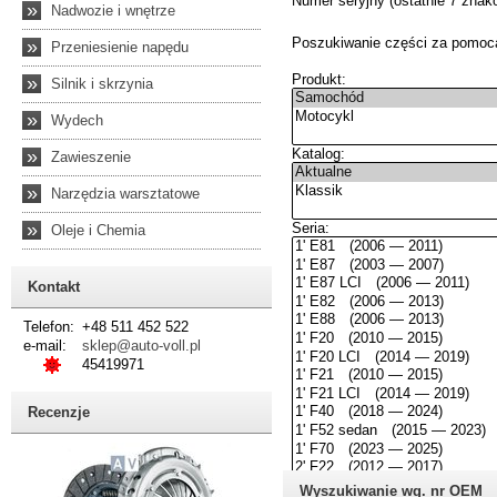
»
Nadwozie i wnętrze
»
Przeniesienie napędu
»
Silnik i skrzynia
»
Wydech
»
Zawieszenie
»
Narzędzia warsztatowe
»
Oleje i Chemia
Kontakt
Telefon:
+48 511 452 522
e-mail:
sklep@auto-voll.pl
45419971
Recenzje
Wyszukiwanie wg. nr OEM