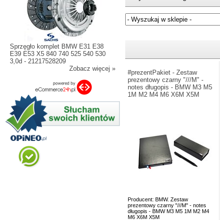
Jeżeli nie znasz numeru częśc
Sprzęgło komplet BMW E31 E38
E39 E53 X5 840 740 525 540 530
3,0d - 21217528209
Zobacz więcej »
#prezentPakiet - Zestaw
prezentowy czarny "///M" -
notes długopis - BMW M3 M5
1M M2 M4 M6 X6M X5M
Producent: BMW. Zestaw
prezentowy czarny "///M" - notes
długopis - BMW M3 M5 1M M2 M4
M6 X6M X5M