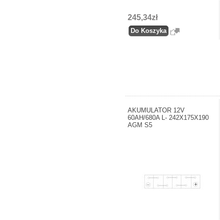
245,34zł
AKUMULATOR 12V
60AH/680A L- 242X175X190
AGM S5