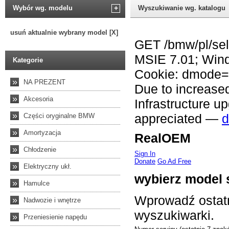
Wybór wg. modelu
+
Wyszukiwanie wg. katalogu
usuń aktualnie wybrany model [X]
Kategorie
»
NA PREZENT
»
Akcesoria
»
Części oryginalne BMW
»
Amortyzacja
»
Chłodzenie
»
Elektryczny ukł.
»
Hamulce
»
Nadwozie i wnętrze
»
Przeniesienie napędu