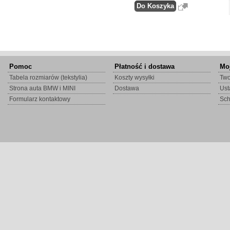
Pomoc
Płatność i dostawa
Mo
Tabela rozmiarów (tekstylia)
Koszty wysyłki
Two
Strona auta BMW i MINI
Dostawa
Ust
Formularz kontaktowy
Sc