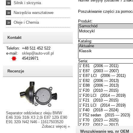
»
Silnik i skrzynia
»
Narzędzia warsztatowe
»
Oleje i Chemia
Kontakt
Telefon:
+48 511 452 522
e-mail:
sklep@auto-voll.pl
45419971
Recenzje
Separator oddzielacz oleju BMW
E46 316i 318i X3 2,0i E87 120i E90
E91 320i N42 N46 - 11617503520
Zobacz więcej »
Wyszukiwanie wg. nr OEM