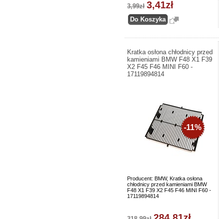
3,41zł
3,99zł
Kratka osłona chłodnicy przed
kamieniami BMW F48 X1 F39
X2 F45 F46 MINI F60 -
17119894814
-11%
Producent: BMW, Kratka osłona
chłodnicy przed kamieniami BMW
F48 X1 F39 X2 F45 F46 MINI F60 -
17119894814
284,81zł
318,99zł