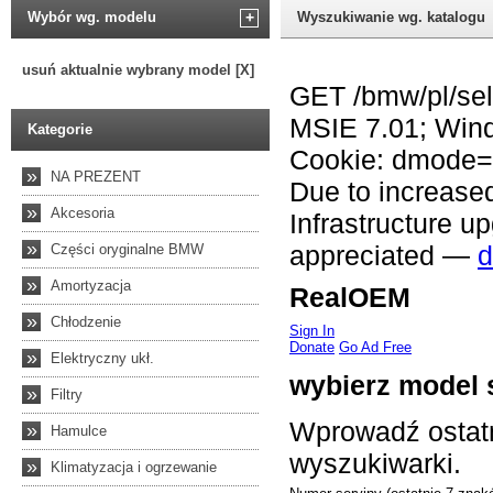
Wybór wg. modelu
+
Wyszukiwanie wg. katalogu
usuń aktualnie wybrany model [X]
Kategorie
»
NA PREZENT
»
Akcesoria
»
Części oryginalne BMW
»
Amortyzacja
»
Chłodzenie
»
Elektryczny ukł.
»
Filtry
»
Hamulce
»
Klimatyzacja i ogrzewanie