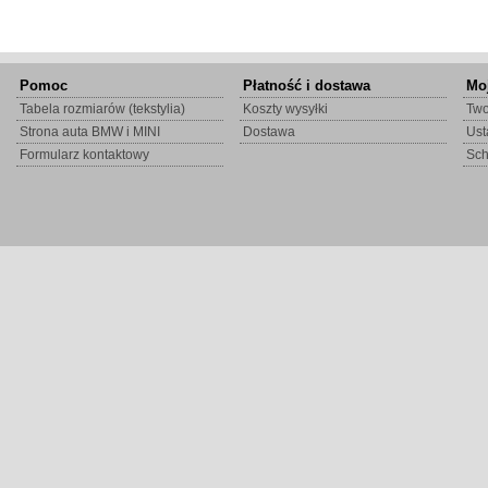
Pomoc
Płatność i dostawa
Mo
Tabela rozmiarów (tekstylia)
Koszty wysyłki
Two
Strona auta BMW i MINI
Dostawa
Ust
Formularz kontaktowy
Sc