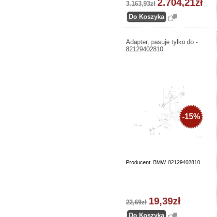
2.704,21zł
3.163,93zł
Adapter, pasuje tylko do -
82129402810
-15%
Producent: BMW. 82129402810
19,39zł
22,69zł