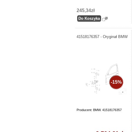
245,34zł
41518176357 - Oryginał BMW
-15%
Producent: BMW. 41518176357