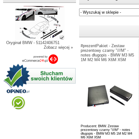
Jeżeli nie znasz numeru częśc
Oryginał BMW - 51142406751
#prezentPakiet - Zestaw
Zobacz więcej »
prezentowy czarny "///M" -
notes długopis - BMW M3 M5
1M M2 M4 M6 X6M X5M
Producent: BMW. Zestaw
prezentowy czarny "///M" - notes
długopis - BMW M3 M5 1M M2 M4
M6 X6M X5M