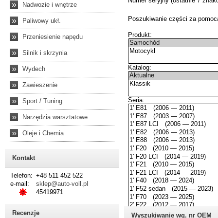
»
Nadwozie i wnętrze
»
Paliwowy ukł.
»
Przeniesienie napędu
»
Silnik i skrzynia
»
Wydech
»
Zawieszenie
»
Sport / Tuning
»
Narzędzia warsztatowe
»
Oleje i Chemia
Kontakt
Telefon:
+48 511 452 522
e-mail:
sklep@auto-voll.pl
45419971
Recenzje
Wyszukiwanie wg. nr OEM