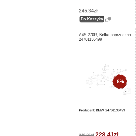
245,34zł
A4S 270R, Belka poprzeczna -
24701136499
-8%
Producent: BMW. 24701136499
228,41zł
248,96zł