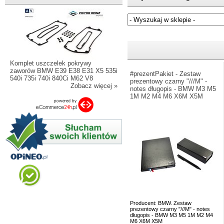
Jeżeli nie znasz numeru częśc
Komplet uszczelek pokrywy
zaworów BMW E39 E38 E31 X5 535i
#prezentPakiet - Zestaw
540i 735i 740i 840Ci M62 V8
prezentowy czarny "///M" -
Zobacz więcej »
notes długopis - BMW M3 M5
1M M2 M4 M6 X6M X5M
Producent: BMW. Zestaw
prezentowy czarny "///M" - notes
długopis - BMW M3 M5 1M M2 M4
M6 X6M X5M