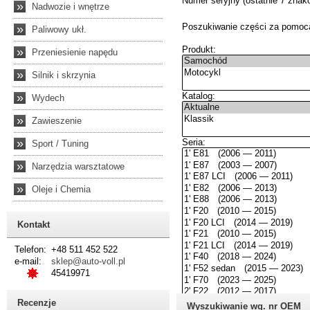
»
Nadwozie i wnętrze
»
Paliwowy ukł.
»
Przeniesienie napędu
»
Silnik i skrzynia
»
Wydech
»
Zawieszenie
»
Sport / Tuning
»
Narzędzia warsztatowe
»
Oleje i Chemia
Kontakt
Telefon:
+48 511 452 522
e-mail:
sklep@auto-voll.pl
45419971
Recenzje
Wyszukiwanie wg. nr OEM