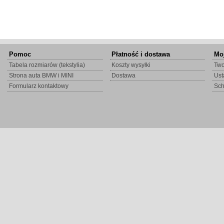
Pomoc
Płatność i dostawa
Mo
Tabela rozmiarów (tekstylia)
Koszty wysyłki
Two
Strona auta BMW i MINI
Dostawa
Ust
Formularz kontaktowy
Sc