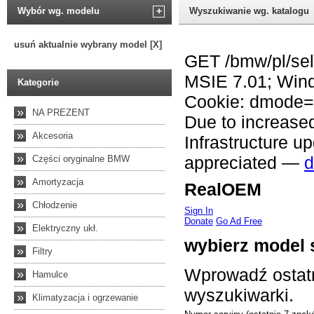
Wybór wg. modelu
+
Wyszukiwanie wg. katalogu
usuń aktualnie wybrany model [X]
Kategorie
»
NA PREZENT
»
Akcesoria
»
Części oryginalne BMW
»
Amortyzacja
»
Chłodzenie
»
Elektryczny ukł.
»
Filtry
»
Hamulce
»
Klimatyzacja i ogrzewanie