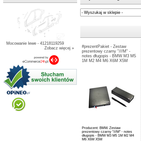
Jeżeli nie znasz numeru częśc
Mocowanie lewe - 41218119259
#prezentPakiet - Zestaw
Zobacz więcej »
prezentowy czarny "///M" -
notes długopis - BMW M3 M5
1M M2 M4 M6 X6M X5M
Producent: BMW. Zestaw
prezentowy czarny "///M" - notes
długopis - BMW M3 M5 1M M2 M4
M6 X6M X5M