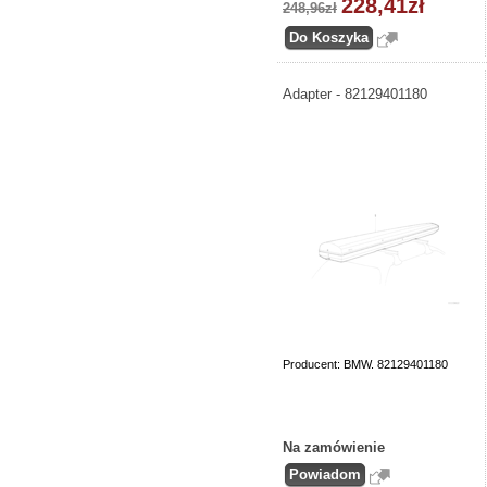
228,41zł
248,96zł
Adapter - 82129401180
Producent: BMW. 82129401180
Na zamówienie