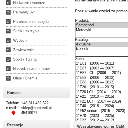
»
Nadwozie i wnętrze
»
Paliwowy ukł.
»
Przeniesienie napędu
»
Silnik i skrzynia
»
Wydech
»
Zawieszenie
»
Sport / Tuning
»
Narzędzia warsztatowe
»
Oleje i Chemia
Kontakt
Telefon:
+48 511 452 522
e-mail:
sklep@auto-voll.pl
45419971
Recenzje
Wyszukiwanie wg. nr OEM