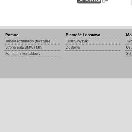
Pomoc
Płatność i dostawa
Mo
Tabela rozmiarów (tekstylia)
Koszty wysyłki
Two
Strona auta BMW i MINI
Dostawa
Ust
Formularz kontaktowy
Sc