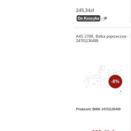
245,34zł
A4S 270R, Belka poprzeczna -
24701136499
-8%
Producent: BMW. 24701136499