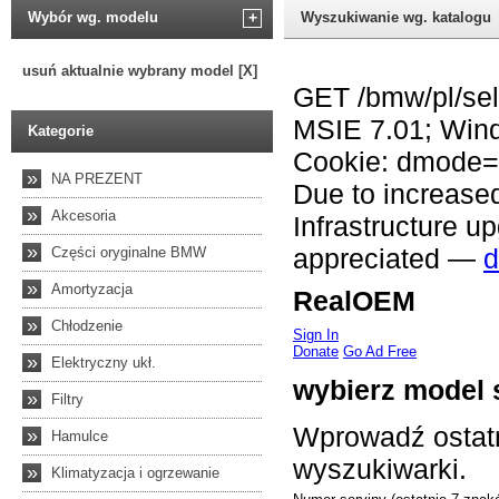
Wybór wg. modelu
+
Wyszukiwanie wg. katalogu
usuń aktualnie wybrany model [X]
Kategorie
»
NA PREZENT
»
Akcesoria
»
Części oryginalne BMW
»
Amortyzacja
»
Chłodzenie
»
Elektryczny ukł.
»
Filtry
»
Hamulce
»
Klimatyzacja i ogrzewanie