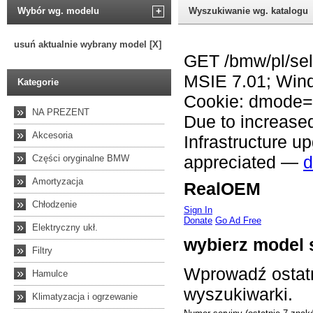
Wybór wg. modelu
+
Wyszukiwanie wg. katalogu
usuń aktualnie wybrany model [X]
Kategorie
»
NA PREZENT
»
Akcesoria
»
Części oryginalne BMW
»
Amortyzacja
»
Chłodzenie
»
Elektryczny ukł.
»
Filtry
»
Hamulce
»
Klimatyzacja i ogrzewanie