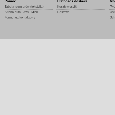
Pomoc
Płatność i dostawa
Mo
Tabela rozmiarów (tekstylia)
Koszty wysyłki
Two
Strona auta BMW i MINI
Dostawa
Ust
Formularz kontaktowy
Sc