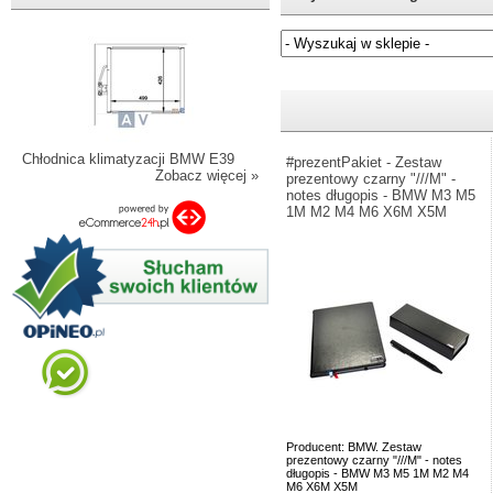
Jeżeli nie znasz numeru częśc
Chłodnica klimatyzacji BMW E39
#prezentPakiet - Zestaw
Zobacz więcej »
prezentowy czarny "///M" -
notes długopis - BMW M3 M5
1M M2 M4 M6 X6M X5M
Producent: BMW. Zestaw
prezentowy czarny "///M" - notes
długopis - BMW M3 M5 1M M2 M4
M6 X6M X5M