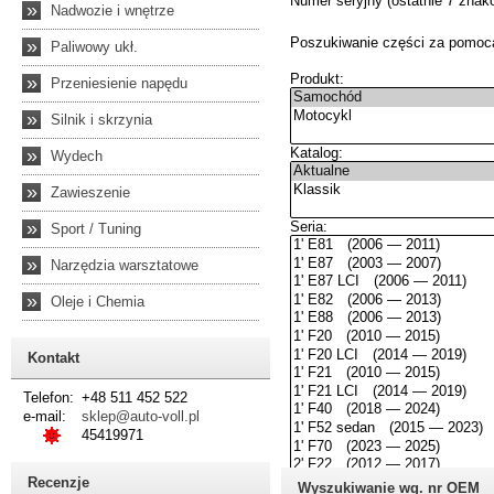
»
Nadwozie i wnętrze
»
Paliwowy ukł.
»
Przeniesienie napędu
»
Silnik i skrzynia
»
Wydech
»
Zawieszenie
»
Sport / Tuning
»
Narzędzia warsztatowe
»
Oleje i Chemia
Kontakt
Telefon:
+48 511 452 522
e-mail:
sklep@auto-voll.pl
45419971
Recenzje
Wyszukiwanie wg. nr OEM