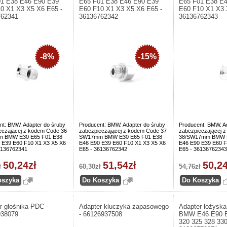
1 E38 E46 E90 E39
E65 F01 E38 E46 E90 E39
E65 F01 E38 E
0 X1 X3 X5 X6 E65 -
E60 F10 X1 X3 X5 X6 E65 -
E60 F10 X1 X3 
762341
36136762342
36136762343
-8%
-15%
nt: BMW. Adapter do śruby
Producent: BMW. Adapter do śruby
Producent: BMW. A
eczającej z kodem Code 36
zabezpieczającej z kodem Code 37
zabezpieczającej 
 BMW E30 E65 F01 E38
SW17mm BMW E30 E65 F01 E38
38/SW17mm BMW E
 E39 E60 F10 X1 X3 X5 X6
E46 E90 E39 E60 F10 X1 X3 X5 X6
E46 E90 E39 E60 F
6136762341
E65 - 36136762342
E65 - 36136762343
50,24zł
51,54zł
50,24
ł
60,30zł
54,76zł
r głośnika PDC -
Adapter kluczyka zapasowego
Adapter łożysk
938079
- 66126937508
BMW E46 E90 E
320 325 328 330