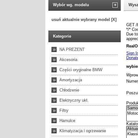
Wybór wg. modelu
+
Wysz
usuń aktualnie wybrany model [X]
Kategorie
»
NA PREZENT
»
Akcesoria
»
Części oryginalne BMW
»
Amortyzacja
»
Chłodzenie
»
Elektryczny ukł.
»
Filtry
»
Hamulce
»
Klimatyzacja i ogrzewanie