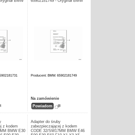
Oryginał BMW
65902181749 - Oryginał BMW
65902181731
Producent: BMW. 65902181749
Na zamówienie
y
Adapter do śruby
ej z kodem
zabezpieczającej z kodem
7MM BMW E30
CODE 32/SW17MM BMW E46