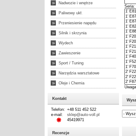
»
Nadwozie i wnętrze
»
Paliwowy ukł.
»
Przeniesienie napędu
»
Silnik i skrzynia
»
Wydech
»
Zawieszenie
»
Sport / Tuning
»
Narzędzia warsztatowe
»
Oleje i Chemia
Kontakt
Wysz
Telefon:
+48 511 452 522
e-mail:
sklep@auto-voll.pl
45419971
Jeżel
Recenzje