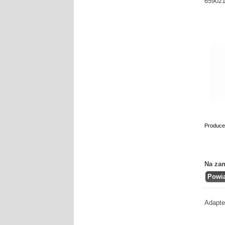
659021
Produce
Na za
Adapte