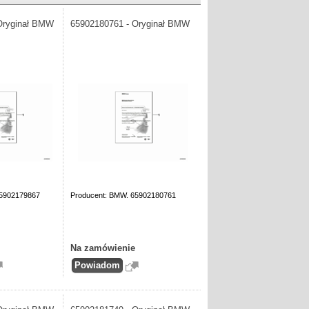
Oryginał BMW
65902180761 - Oryginał BMW
65902179867
Producent: BMW. 65902180761
Na zamówienie