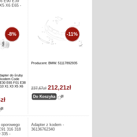
46 E90 E39
X5 X6 E65 -
-8%
-11%
Producent: BMW. 51117892935
dapter do śruby
z kodem Code
30 E65 F01 E38
212,21zł
10 X1 X3 X5 X6
237,67zł
zł
a oporowego
Adapter z kodem -
91 316 318
36136762340
 335 -