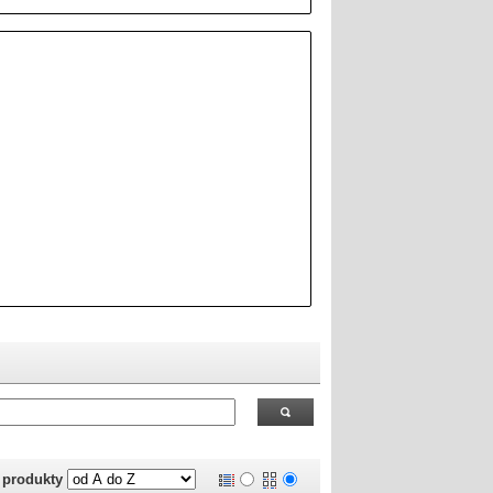
 RealOEM.com
.
j produkty