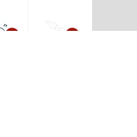
-11%
-8%
Producent: BMW. 36136762340
dapter łożyska
6 E90 E91 316
0 335 -
50,24zł
54,76zł
14zł
1
2
3
4
5
»
O firmie