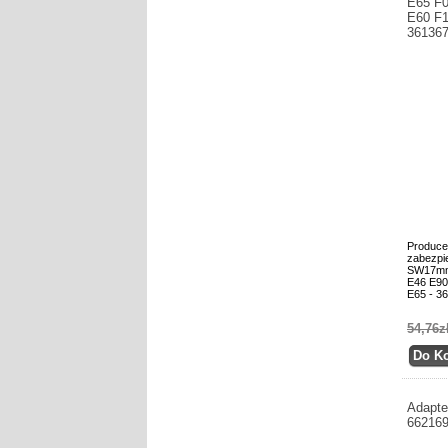
E65 F0
E60 F1
36136
Produce
zabezpi
SW17mm
E46 E90
E65 - 3
54,76z
Adapte
66216