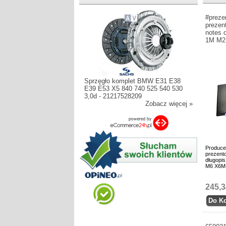
#preze
prezen
notes 
1M M2
Sprzęgło komplet BMW E31 E38
E39 E53 X5 840 740 525 540 530
3,0d - 21217528209
Zobacz więcej »
Produce
prezento
długopi
M6 X6M
245,3