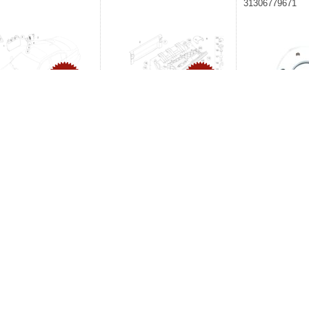
31306779671
-11%
-11%
nt: BMW. 66216938079
Producent: BMW. 66126937508
Producent: BMW. A
oporowego BMW E4
318 320 325 328 33
31306779671
121,54zł
36,24zł
zł
40,59zł
218,
244,31zł
ostawa
Moje konto
Informacje