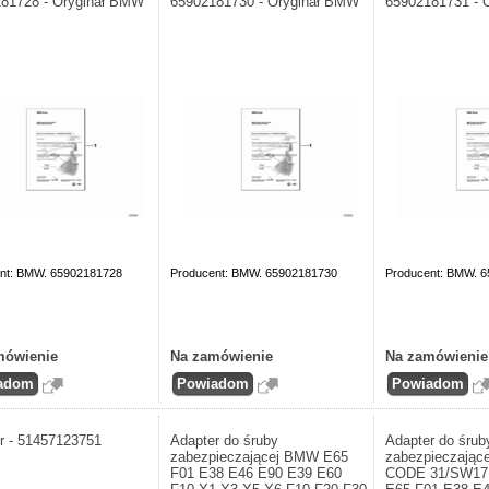
81728 - Oryginał BMW
65902181730 - Oryginał BMW
65902181731 - 
nt: BMW. 65902181728
Producent: BMW. 65902181730
Producent: BMW. 
mówienie
Na zamówienie
Na zamówienie
r - 51457123751
Adapter do śruby
Adapter do śrub
zabezpieczającej BMW E65
zabezpieczając
F01 E38 E46 E90 E39 E60
CODE 31/SW1