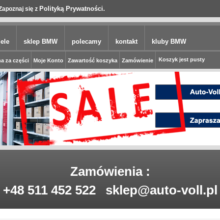
Polityką Prywatności.
Zapoznaj się z
ele
sklep BMW
polecamy
kontakt
kluby BMW
Koszyk jest pusty
a za części
Moje Konto
Zawartość koszyka
Zamówienie
Zamówienia :
+48 511 452 522
sklep@auto-voll.pl