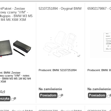
ntPakiet - Zestaw
52107251894 - Oryginał BMW
65902179867 - 
towy czarny "///M" -
długopis - BMW M3 M5
 M4 M6 X6M X5M
Producent: BMW. 52107251894
Producent: BMW. 
nt: BMW. Zestaw
wy czarny "///M" - notes
s - BMW M3 M5 1M M2 M4
 X5M
Na zamówienie
Na zamówienie
4zł