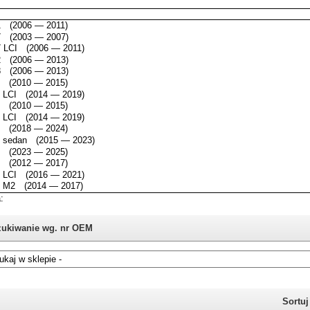
ukiwanie wg. nr OEM
i nie znasz numeru części z oryginału BMW, możesz skorzystać z
katalogu
Sortu