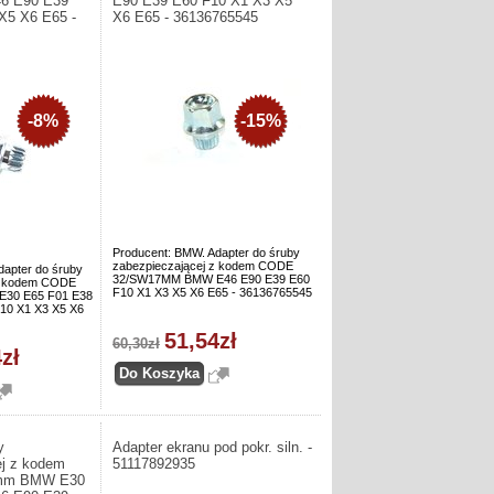
46 E90 E39
E90 E39 E60 F10 X1 X3 X5
X5 X6 E65 -
X6 E65 - 36136765545
-8%
-15%
Producent: BMW. Adapter do śruby
zabezpieczającej z kodem CODE
dapter do śruby
32/SW17MM BMW E46 E90 E39 E60
 z kodem CODE
F10 X1 X3 X5 X6 E65 - 36136765545
30 E65 F01 E38
10 X1 X3 X5 X6
51,54zł
60,30zł
zł
y
Adapter ekranu pod pokr. siln. -
ej z kodem
51117892935
mm BMW E30