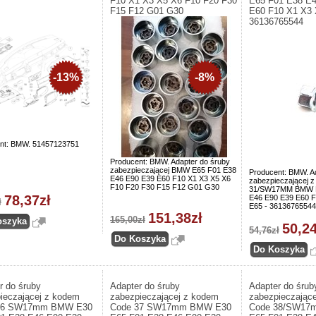
F10 X1 X3 X5 X6 F10 F20 F30
E65 F01 E38 E
F15 F12 G01 G30
E60 F10 X1 X3 
36136765544
-13%
-8%
nt: BMW. 51457123751
Producent: BMW. Adapter do śruby
zabezpieczającej BMW E65 F01 E38
Producent: BMW. A
E46 E90 E39 E60 F10 X1 X3 X5 X6
zabezpieczającej
F10 F20 F30 F15 F12 G01 G30
31/SW17MM BMW E
78,37zł
E46 E90 E39 E60 F
ł
E65 - 36136765544
151,38zł
165,00zł
50,24
54,76zł
r do śruby
Adapter do śruby
Adapter do śrub
ieczającej z kodem
zabezpieczającej z kodem
zabezpieczając
36 SW17mm BMW E30
Code 37 SW17mm BMW E30
Code 38/SW17