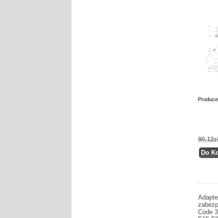
Produce
90,12z
Adapte
zabezp
Code 