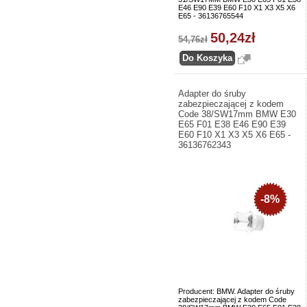
E46 E90 E39 E60 F10 X1 X3 X5 X6
E65 - 36136765544
50,24zł
54,76zł
Adapter do śruby
zabezpieczającej z kodem
Code 38/SW17mm BMW E30
E65 F01 E38 E46 E90 E39
E60 F10 X1 X3 X5 X6 E65 -
36136762343
-8%
Producent: BMW. Adapter do śruby
zabezpieczającej z kodem Code