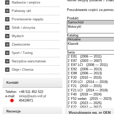
»
Nadwozie i wnętrze
»
Paliwowy ukł.
»
Przeniesienie napędu
»
Silnik i skrzynia
»
Wydech
»
Zawieszenie
»
Sport / Tuning
»
Narzędzia warsztatowe
»
Oleje i Chemia
Kontakt
Telefon:
+48 511 452 522
e-mail:
sklep@auto-voll.pl
45419971
Recenzje
Wyszukiwanie wg. nr OEM