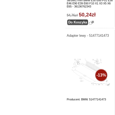
38/SW17mm BMW E30 E65 F01 E38
E46 E90 E39 E60 F10 X1 X3 X5 X6
E65 - 36136762343
50,24zł
54,76zł
Adapter lewy - 51477141473
-13%
Producent: BMW. 51477141473