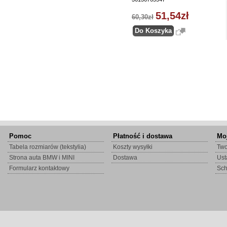
51,54zł
60,30zł
Pomoc
Płatność i dostawa
Mo
Tabela rozmiarów (tekstylia)
Koszty wysyłki
Two
Strona auta BMW i MINI
Dostawa
Ust
Formularz kontaktowy
Sc