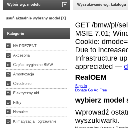
Wybór wg. modelu
+
Wyszukiwanie wg. katalogu
usuń aktualnie wybrany model [X]
Kategorie
»
NA PREZENT
»
Akcesoria
»
Części oryginalne BMW
»
Amortyzacja
»
Chłodzenie
»
Elektryczny ukł.
»
Filtry
»
Hamulce
»
Klimatyzacja i ogrzewanie