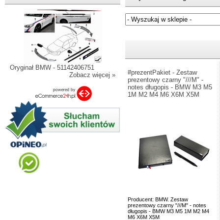
Jeżeli nie znasz numeru częśc
Oryginał BMW - 51142406751
#prezentPakiet - Zestaw
Zobacz więcej »
prezentowy czarny "///M" -
notes długopis - BMW M3 M5
1M M2 M4 M6 X6M X5M
Producent: BMW. Zestaw
prezentowy czarny "///M" - notes
długopis - BMW M3 M5 1M M2 M4
M6 X6M X5M