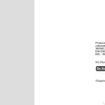
Produce
zabezpi
38/SW1
E46 E90
E65 - 3
54,76z
Adapte