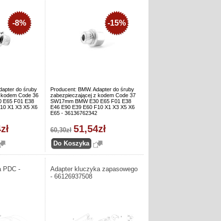
-8%
-15%
dapter do śruby
Producent: BMW. Adapter do śruby
z kodem Code 36
zabezpieczającej z kodem Code 37
E65 F01 E38
SW17mm BMW E30 E65 F01 E38
10 X1 X3 X5 X6
E46 E90 E39 E60 F10 X1 X3 X5 X6
E65 - 36136762342
zł
51,54zł
60,30zł
a PDC -
Adapter kluczyka zapasowego
- 66126937508