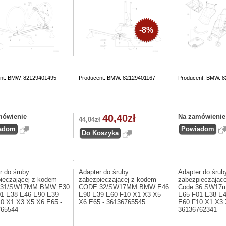
-8%
nt: BMW. 82129401495
Producent: BMW. 82129401167
Producent: BMW. 
mówienie
40,40zł
Na zamówienie
44,04zł
r do śruby
Adapter do śruby
Adapter do śrub
ieczającej z kodem
zabezpieczającej z kodem
zabezpieczając
31/SW17MM BMW E30
CODE 32/SW17MM BMW E46
Code 36 SW17
1 E38 E46 E90 E39
E90 E39 E60 F10 X1 X3 X5
E65 F01 E38 E
0 X1 X3 X5 X6 E65 -
X6 E65 - 36136765545
E60 F10 X1 X3 
765544
36136762341