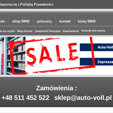
Polityką Prywatności.
Zapoznaj się z
ele
sklep BMW
polecamy
kontakt
kluby BMW
Koszyk jest pusty
a za części
Moje Konto
Zawartość koszyka
Zamówienie
Zamówienia :
+48 511 452 522
sklep@auto-voll.pl