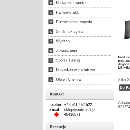
»
Nadwozie i wnętrze
»
Paliwowy ukł.
»
Przeniesienie napędu
»
Silnik i skrzynia
»
Wydech
»
Zawieszenie
Produce
»
Sport / Tuning
prezento
długopi
M6 X6M
»
Narzędzia warsztatowe
»
Oleje i Chemia
245,3
Kontakt
Adapte
Telefon:
+48 511 452 522
82129
e-mail:
sklep@auto-voll.pl
45419971
Recenzje