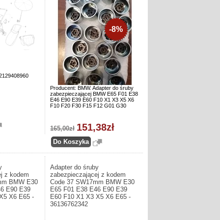
-8%
82129408960
Producent: BMW. Adapter do śruby
zabezpieczającej BMW E65 F01 E38
E46 E90 E39 E60 F10 X1 X3 X5 X6
F10 F20 F30 F15 F12 G01 G30
151,38zł
165,00zł
y
Adapter do śruby
ej z kodem
zabezpieczającej z kodem
mm BMW E30
Code 37 SW17mm BMW E30
46 E90 E39
E65 F01 E38 E46 E90 E39
X5 X6 E65 -
E60 F10 X1 X3 X5 X6 E65 -
36136762342