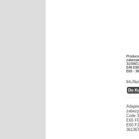
Produce
zabezpi
31/SW1
E46 E90
E65 - 3
54,76z
Adapte
zabezp
Code 
E65 F0
E60 F1
36136