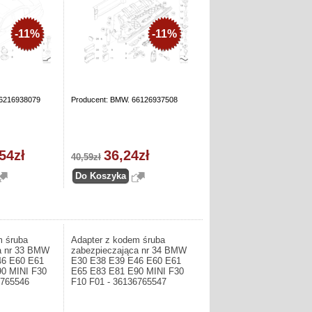
-11%
-11%
66216938079
Producent: BMW. 66126937508
54zł
36,24zł
40,59zł
m śruba
Adapter z kodem śruba
a nr 33 BMW
zabezpieczająca nr 34 BMW
46 E60 E61
E30 E38 E39 E46 E60 E61
0 MINI F30
E65 E83 E81 E90 MINI F30
6765546
F10 F01 - 36136765547