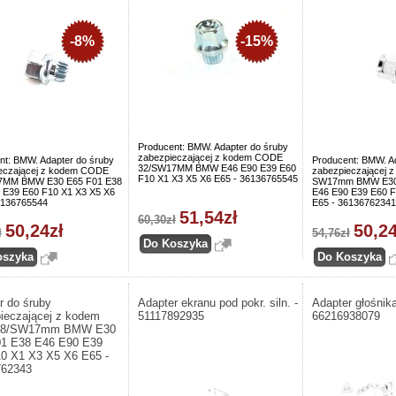
-8%
-15%
Producent: BMW. Adapter do śruby
zabezpieczającej z kodem CODE
nt: BMW. Adapter do śruby
Producent: BMW. A
32/SW17MM BMW E46 E90 E39 E60
eczającej z kodem CODE
zabezpieczającej 
F10 X1 X3 X5 X6 E65 - 36136765545
7MM BMW E30 E65 F01 E38
SW17mm BMW E30 
 E39 E60 F10 X1 X3 X5 X6
E46 E90 E39 E60 F
6136765544
E65 - 36136762341
51,54zł
60,30zł
50,24zł
50,24
ł
54,76zł
r do śruby
Adapter ekranu pod pokr. siln. -
Adapter głośnik
ieczającej z kodem
51117892935
66216938079
38/SW17mm BMW E30
1 E38 E46 E90 E39
0 X1 X3 X5 X6 E65 -
762343