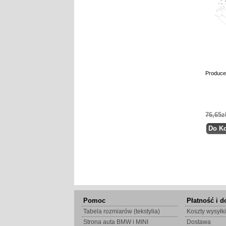
Produce
76,65z
Pomoc
Płatność i d
Tabela rozmiarów (tekstylia)
Koszty wysyłki
Strona auta BMW i MINI
Dostawa