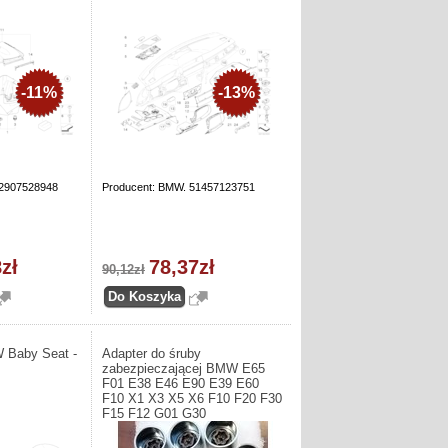
-11%
-13%
12907528948
Producent: BMW. 51457123751
zł
78,37zł
90,12zł
 Baby Seat -
Adapter do śruby
zabezpieczającej BMW E65
F01 E38 E46 E90 E39 E60
F10 X1 X3 X5 X6 F10 F20 F30
F15 F12 G01 G30