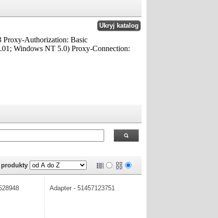
 RealOEM.com
.
j produkty
7528948
Adapter - 51457123751