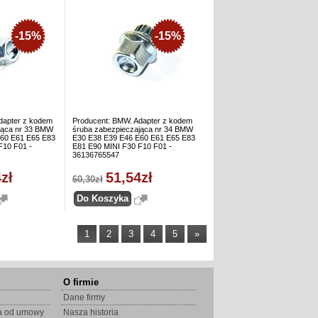
-15%
-15%
dapter z kodem
Producent: BMW. Adapter z kodem
jąca nr 33 BMW
śruba zabezpieczająca nr 34 BMW
60 E61 E65 E83
E30 E38 E39 E46 E60 E61 E65 E83
F10 F01 -
E81 E90 MINI F30 F10 F01 -
36136765547
zł
51,54zł
60,30zł
1
2
3
4
5
»
O firmie
Dane firmy
ia od umowy
Nasza historia