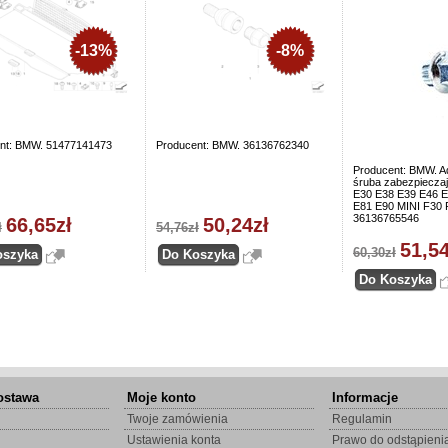
-13%
-8%
nt: BMW. 51477141473
Producent: BMW. 36136762340
Producent: BMW. A
śruba zabezpiecza
E30 E38 E39 E46 E
E81 E90 MINI F30 
36136765546
66,65zł
50,24zł
ł
54,76zł
51,54
60,30zł
ostawa
Moje konto
Informacje
Twoje zamówienia
Regulamin
Ustawienia konta
Prawo do odstąpien