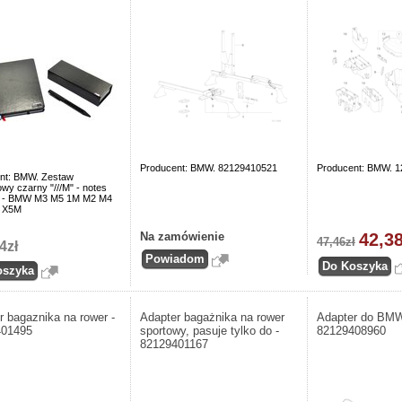
Producent: BMW. 82129410521
Producent: BMW. 
nt: BMW. Zestaw
wy czarny "///M" - notes
s - BMW M3 M5 1M M2 M4
 X5M
Na zamówienie
42,38
47,46zł
4zł
r bagaznika na rower -
Adapter bagażnika na rower
Adapter do BMW
401495
sportowy, pasuje tylko do -
82129408960
82129401167