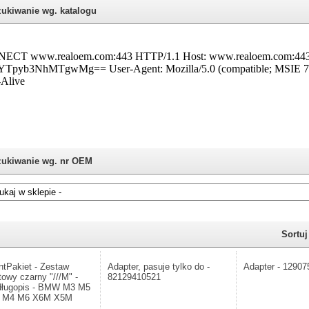
ukiwanie wg. katalogu
ukiwanie wg. nr OEM
i nie znasz numeru części z oryginału BMW, możesz skorzystać z
katalogu
Sortu
ntPakiet - Zestaw
Adapter, pasuje tylko do -
Adapter - 1290
towy czarny "///M" -
82129410521
długopis - BMW M3 M5
 M4 M6 X6M X5M