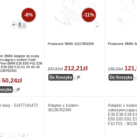
-8%
-11%
Producent: BMW. 51117892935
Producent: BMW. 
nt: BMW. Adapter do śruby
eczającej z kodem Code
7mm BMW E30 E65 F01 E38
212,21zł
121,
 E39 E60 F10 X1 X3 X5 X6
237,67zł
136,12zł
6136762343
50,24zł
ł
r lewy - 51477141473
Adapter z kodem -
Adapter z kode
36136762340
zabezpieczając
E30 E38 E39 E
E65 E83 E81 E9
F10 F01 - 3613