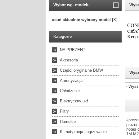
Wybór wg. modelu
+
Wysz
usuń aktualnie wybrany model [X]
Kategorie
»
NA PREZENT
»
Akcesoria
»
Części oryginalne BMW
Wysz
»
Amortyzacja
»
Chłodzenie
Jeżel
»
Elektryczny ukł.
»
Filtry
#preze
»
Hamulce
prezen
notes 
»
Klimatyzacja i ogrzewanie
1M M2