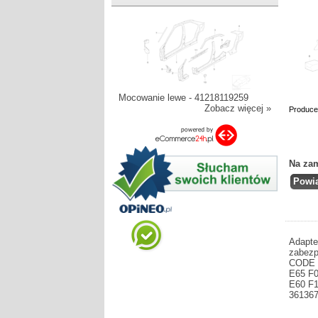
Mocowanie lewe - 41218119259
Zobacz więcej »
Produce
Na za
Adapte
zabezp
CODE 
E65 F0
E60 F1
36136