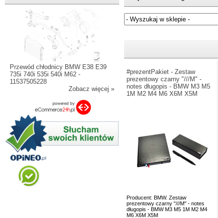
Jeżeli nie znasz numeru częśc
Przewód chłodnicy BMW E38 E39
#prezentPakiet - Zestaw
735i 740i 535i 540i M62 -
prezentowy czarny "///M" -
11537505228
notes długopis - BMW M3 M5
Zobacz więcej »
1M M2 M4 M6 X6M X5M
Producent: BMW. Zestaw
prezentowy czarny "///M" - notes
długopis - BMW M3 M5 1M M2 M4
M6 X6M X5M