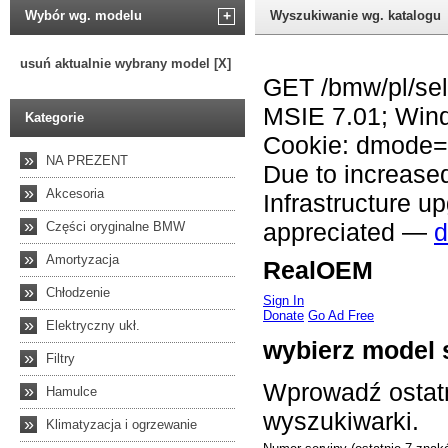
Wybór wg. modelu
+
Wyszukiwanie wg. katalogu
usuń aktualnie wybrany model [X]
Kategorie
»
NA PREZENT
»
Akcesoria
»
Części oryginalne BMW
»
Amortyzacja
»
Chłodzenie
»
Elektryczny ukł.
»
Filtry
»
Hamulce
»
Klimatyzacja i ogrzewanie