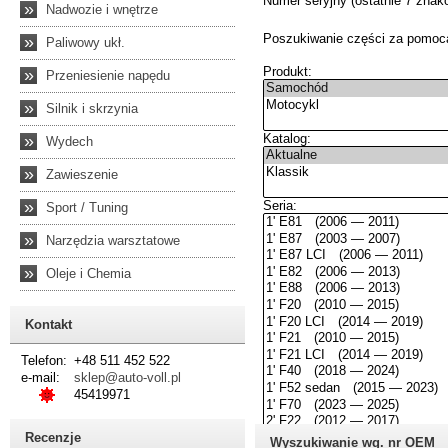
»
Nadwozie i wnętrze
»
Paliwowy ukł.
»
Przeniesienie napędu
»
Silnik i skrzynia
»
Wydech
»
Zawieszenie
»
Sport / Tuning
»
Narzędzia warsztatowe
»
Oleje i Chemia
Kontakt
Telefon:
+48 511 452 522
e-mail:
sklep@auto-voll.pl
45419971
Recenzje
Wyszukiwanie wg. nr OEM