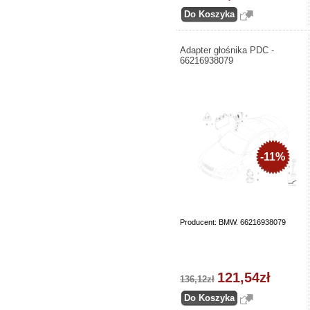
Adapter głośnika PDC -
66216938079
-11%
Producent: BMW. 66216938079
121,54zł
136,12zł