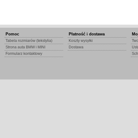
Pomoc
Płatność i dostawa
Mo
Tabela rozmiarów (tekstylia)
Koszty wysyłki
Two
Strona auta BMW i MINI
Dostawa
Ust
Formularz kontaktowy
Sc