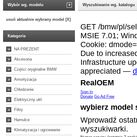
Wybór wg. modelu
+
Wyszukiwanie wg. katalogu
usuń aktualnie wybrany model [X]
Kategorie
»
NA PREZENT
»
Akcesoria
»
Części oryginalne BMW
»
Amortyzacja
»
Chłodzenie
»
Elektryczny ukł.
»
Filtry
»
Hamulce
»
Klimatyzacja i ogrzewanie