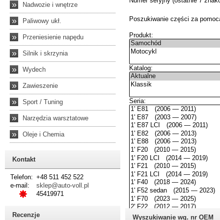
»
Nadwozie i wnętrze
»
Paliwowy ukł.
»
Przeniesienie napędu
»
Silnik i skrzynia
»
Wydech
»
Zawieszenie
»
Sport / Tuning
»
Narzędzia warsztatowe
»
Oleje i Chemia
Kontakt
Telefon:
+48 511 452 522
e-mail:
sklep@auto-voll.pl
45419971
Recenzje
Wyszukiwanie wg. nr OEM