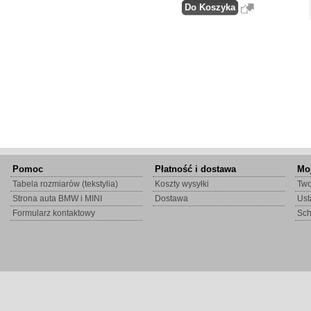
Pomoc
Płatność i dostawa
Mo
Tabela rozmiarów (tekstylia)
Koszty wysyłki
Two
Strona auta BMW i MINI
Dostawa
Ust
Formularz kontaktowy
Sc