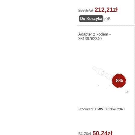
212,21zł
237,67zł
Adapter z kodem -
36136762340
-8%
Producent: BMW. 36136762340
50,24zł
54,76zł