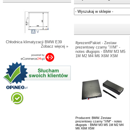
Jeżeli nie znasz numeru częśc
Chłodnica klimatyzacji BMW E39
#prezentPakiet - Zestaw
Zobacz więcej »
prezentowy czarny "///M" -
notes długopis - BMW M3 M5
1M M2 M4 M6 X6M X5M
Producent: BMW. Zestaw
prezentowy czarny "///M" - notes
długopis - BMW M3 M5 1M M2 M4
M6 X6M X5M