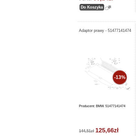
Adaptor prawy - 51477141474
-13%
Producent: BMW. 51477141474
125,66zł
144,51zł