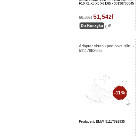
F10 X1 X3 X5 X6 E65 - 36136765545
51,54zł
60,30zł
Adapter ekranu pod pokr. siln. -
51117892935
-11%
Producent: BMW. 51117892935