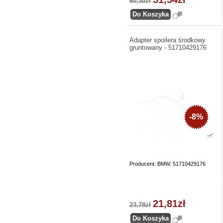
60,30zł
Adapter spoilera środkowy
gruntowany - 51710429176
-8%
Producent: BMW. 51710429176
21,81zł
23,78zł