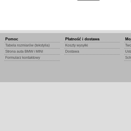
Pomoc
Płatność i dostawa
Mo
Tabela rozmiarów (tekstylia)
Koszty wysyłki
Two
Strona auta BMW i MINI
Dostawa
Ust
Formularz kontaktowy
Sc