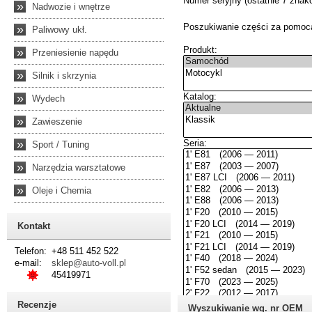
»
Nadwozie i wnętrze
»
Paliwowy ukł.
»
Przeniesienie napędu
»
Silnik i skrzynia
»
Wydech
»
Zawieszenie
»
Sport / Tuning
»
Narzędzia warsztatowe
»
Oleje i Chemia
Kontakt
Telefon:
+48 511 452 522
e-mail:
sklep@auto-voll.pl
45419971
Recenzje
Wyszukiwanie wg. nr OEM