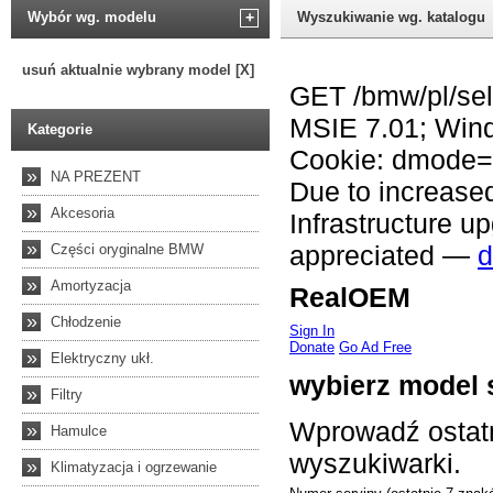
Wybór wg. modelu
+
Wyszukiwanie wg. katalogu
usuń aktualnie wybrany model [X]
Kategorie
»
NA PREZENT
»
Akcesoria
»
Części oryginalne BMW
»
Amortyzacja
»
Chłodzenie
»
Elektryczny ukł.
»
Filtry
»
Hamulce
»
Klimatyzacja i ogrzewanie