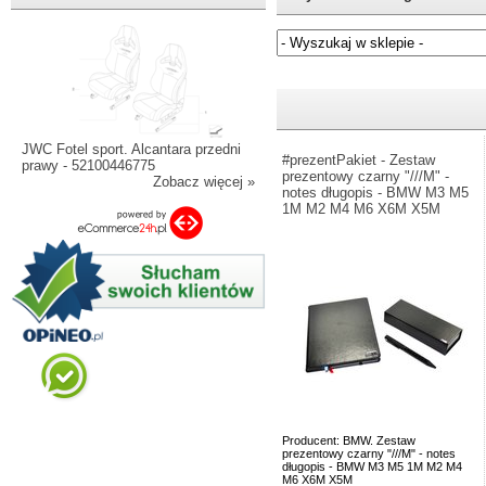
Jeżeli nie znasz numeru częśc
JWC Fotel sport. Alcantara przedni
#prezentPakiet - Zestaw
prawy - 52100446775
prezentowy czarny "///M" -
Zobacz więcej »
notes długopis - BMW M3 M5
1M M2 M4 M6 X6M X5M
Producent: BMW. Zestaw
prezentowy czarny "///M" - notes
długopis - BMW M3 M5 1M M2 M4
M6 X6M X5M