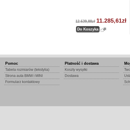
11.285,61zł
12.639,88zł
Pomoc
Płatność i dostawa
Mo
Tabela rozmiarów (tekstylia)
Koszty wysyłki
Two
Strona auta BMW i MINI
Dostawa
Ust
Formularz kontaktowy
Sc