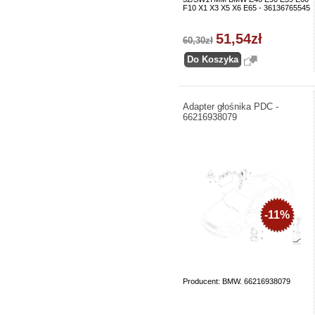
F10 X1 X3 X5 X6 E65 - 36136765545
51,54zł
60,30zł
Adapter głośnika PDC -
66216938079
-11%
Producent: BMW. 66216938079