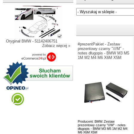
Jeżeli nie znasz numeru częśc
Oryginał BMW - 51142406751
#prezentPakiet - Zestaw
Zobacz więcej »
prezentowy czarny "///M" -
notes długopis - BMW M3 M5
1M M2 M4 M6 X6M X5M
Producent: BMW. Zestaw
prezentowy czarny "///M" - notes
długopis - BMW M3 M5 1M M2 M4
M6 X6M X5M