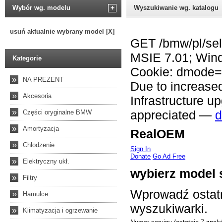
Wybór wg. modelu
+
Wyszukiwanie wg. katalogu
usuń aktualnie wybrany model [X]
Kategorie
»
NA PREZENT
»
Akcesoria
»
Części oryginalne BMW
»
Amortyzacja
»
Chłodzenie
»
Elektryczny ukł.
»
Filtry
»
Hamulce
»
Klimatyzacja i ogrzewanie