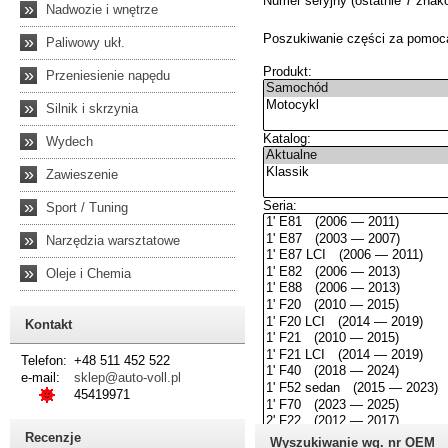
»
Nadwozie i wnętrze
»
Paliwowy ukł.
»
Przeniesienie napędu
»
Silnik i skrzynia
»
Wydech
»
Zawieszenie
»
Sport / Tuning
»
Narzędzia warsztatowe
»
Oleje i Chemia
Kontakt
Telefon:
+48 511 452 522
e-mail:
sklep@auto-voll.pl
45419971
Recenzje
Wyszukiwanie wg. nr OEM