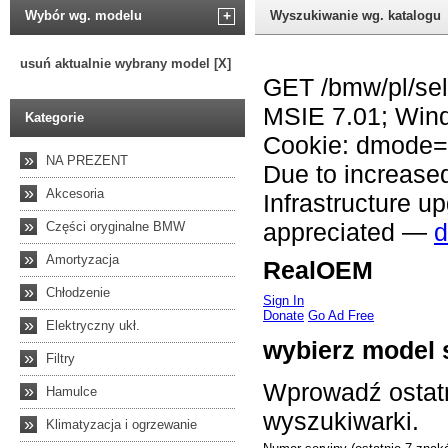
Wybór wg. modelu
+
Wyszukiwanie wg. katalogu
usuń aktualnie wybrany model [X]
Kategorie
»
NA PREZENT
»
Akcesoria
»
Części oryginalne BMW
»
Amortyzacja
»
Chłodzenie
»
Elektryczny ukł.
»
Filtry
»
Hamulce
»
Klimatyzacja i ogrzewanie