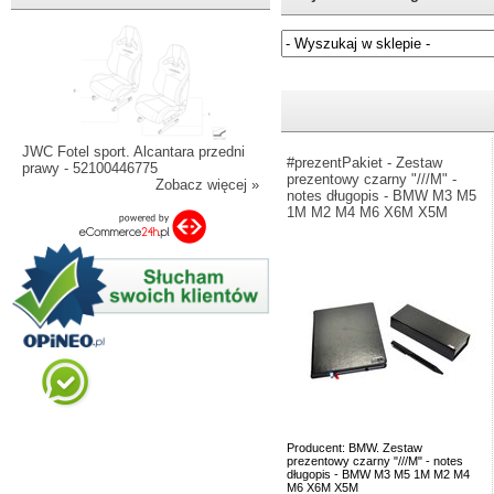
Jeżeli nie znasz numeru częśc
JWC Fotel sport. Alcantara przedni
#prezentPakiet - Zestaw
prawy - 52100446775
prezentowy czarny "///M" -
Zobacz więcej »
notes długopis - BMW M3 M5
1M M2 M4 M6 X6M X5M
Producent: BMW. Zestaw
prezentowy czarny "///M" - notes
długopis - BMW M3 M5 1M M2 M4
M6 X6M X5M