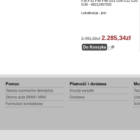
F30 F31 F45 F48 G01 G05 G11 G20
G30 - 66212457032
Lokalizacja : jest
2.285,34zł
2.491,02zł
Pomoc
Płatność i dostawa
Mo
Tabela rozmiarów (tekstylia)
Koszty wysyłki
Two
Strona auta BMW i MINI
Dostawa
Ust
Formularz kontaktowy
Sc