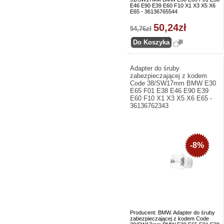
E46 E90 E39 E60 F10 X1 X3 X5 X6
E65 - 36136765544
50,24zł
54,76zł
Adapter do śruby
zabezpieczającej z kodem
Code 38/SW17mm BMW E30
E65 F01 E38 E46 E90 E39
E60 F10 X1 X3 X5 X6 E65 -
36136762343
-8%
Producent: BMW. Adapter do śruby
zabezpieczającej z kodem Code