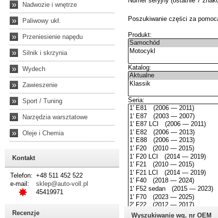
»
Nadwozie i wnętrze
»
Paliwowy ukł.
»
Przeniesienie napędu
»
Silnik i skrzynia
»
Wydech
»
Zawieszenie
»
Sport / Tuning
»
Narzędzia warsztatowe
»
Oleje i Chemia
Kontakt
Telefon:
+48 511 452 522
e-mail:
sklep@auto-voll.pl
45419971
Recenzje
Wyszukiwanie wg. nr OEM