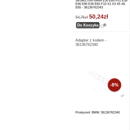
38/SW17mm BMW E30 E65 F01 E38
E46 E90 E39 E60 F10 X1 X3 X5 X6
E65 - 36136762343
50,24zł
54,76zł
Adapter z kodem -
36136762340
-8%
Producent: BMW. 36136762340