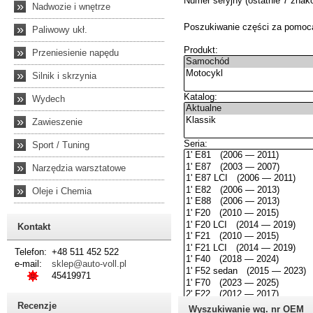
»
Nadwozie i wnętrze
»
Paliwowy ukł.
»
Przeniesienie napędu
»
Silnik i skrzynia
»
Wydech
»
Zawieszenie
»
Sport / Tuning
»
Narzędzia warsztatowe
»
Oleje i Chemia
Kontakt
Telefon:
+48 511 452 522
e-mail:
sklep@auto-voll.pl
45419971
Recenzje
Wyszukiwanie wg. nr OEM