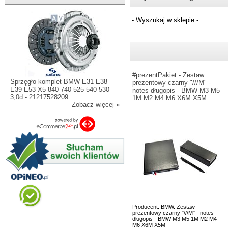
Jeżeli nie znasz numeru częśc
#prezentPakiet - Zestaw
Sprzęgło komplet BMW E31 E38
prezentowy czarny "///M" -
E39 E53 X5 840 740 525 540 530
notes długopis - BMW M3 M5
3,0d - 21217528209
1M M2 M4 M6 X6M X5M
Zobacz więcej »
Producent: BMW. Zestaw
prezentowy czarny "///M" - notes
długopis - BMW M3 M5 1M M2 M4
M6 X6M X5M