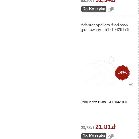
60,30zł
Adapter spoilera środkowy
gruntowany - 51710429176
-8%
Producent: BMW. 51710429176
21,81zł
23,78zł