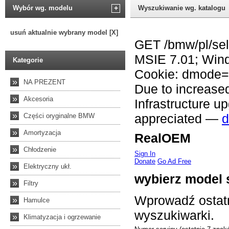
Wybór wg. modelu
+
Wyszukiwanie wg. katalogu
usuń aktualnie wybrany model [X]
Kategorie
»
NA PREZENT
»
Akcesoria
»
Części oryginalne BMW
»
Amortyzacja
»
Chłodzenie
»
Elektryczny ukł.
»
Filtry
»
Hamulce
»
Klimatyzacja i ogrzewanie