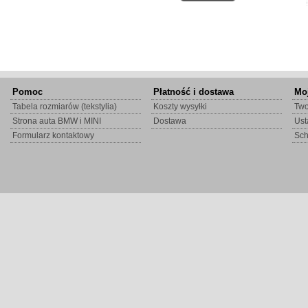
Pomoc
Płatność i dostawa
Mo
Tabela rozmiarów (tekstylia)
Koszty wysyłki
Two
Strona auta BMW i MINI
Dostawa
Ust
Formularz kontaktowy
Sc