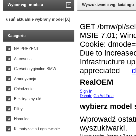
Wybór wg. modelu
+
Wyszukiwanie wg. katalogu
usuń aktualnie wybrany model [X]
Kategorie
»
NA PREZENT
»
Akcesoria
»
Części oryginalne BMW
»
Amortyzacja
»
Chłodzenie
»
Elektryczny ukł.
»
Filtry
»
Hamulce
»
Klimatyzacja i ogrzewanie