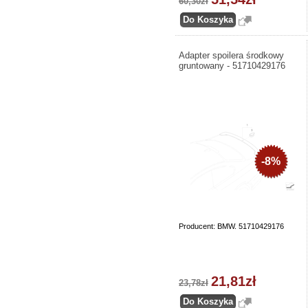
60,30zł
Adapter spoilera środkowy
gruntowany - 51710429176
-8%
Producent: BMW. 51710429176
21,81zł
23,78zł