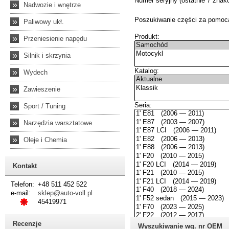
»
Nadwozie i wnętrze
»
Paliwowy ukł.
»
Przeniesienie napędu
»
Silnik i skrzynia
»
Wydech
»
Zawieszenie
»
Sport / Tuning
»
Narzędzia warsztatowe
»
Oleje i Chemia
Kontakt
Telefon:
+48 511 452 522
e-mail:
sklep@auto-voll.pl
45419971
Recenzje
Wyszukiwanie wg. nr OEM