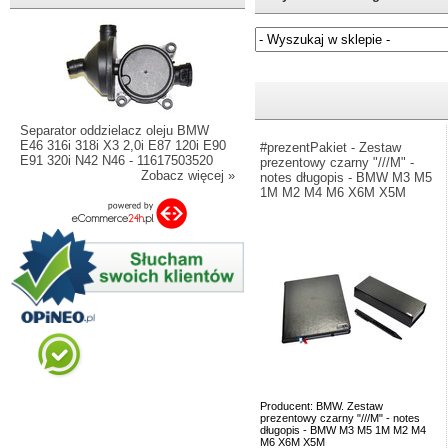
Jeżeli nie znasz numeru częśc
Separator oddzielacz oleju BMW
E46 316i 318i X3 2,0i E87 120i E90
#prezentPakiet - Zestaw
E91 320i N42 N46 - 11617503520
prezentowy czarny "///M" -
Zobacz więcej »
notes długopis - BMW M3 M5
1M M2 M4 M6 X6M X5M
Producent: BMW. Zestaw
prezentowy czarny "///M" - notes
długopis - BMW M3 M5 1M M2 M4
M6 X6M X5M