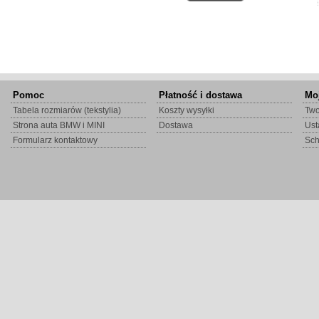
Pomoc
Płatność i dostawa
Mo
Tabela rozmiarów (tekstylia)
Koszty wysyłki
Two
Strona auta BMW i MINI
Dostawa
Ust
Formularz kontaktowy
Sc