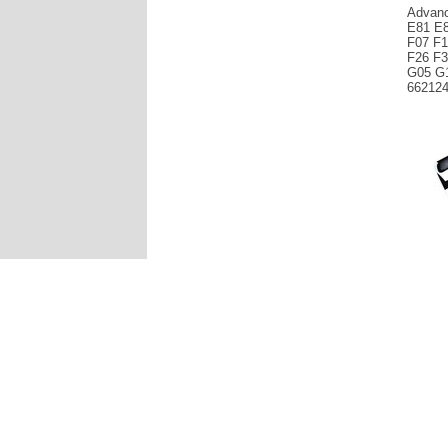
Advan
E81 E8
F07 F1
F26 F3
G05 G1
66212
Produce
2.0 BMW
F07 F10
F30 F31
G30 - 6
Lokalizac