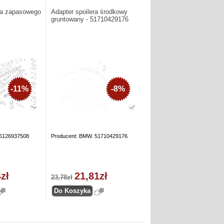
ka zapasowego
Adapter spoilera środkowy
gruntowany - 51710429176
-11%
-8%
66126937508
Producent: BMW. 51710429176
zł
21,81zł
23,78zł