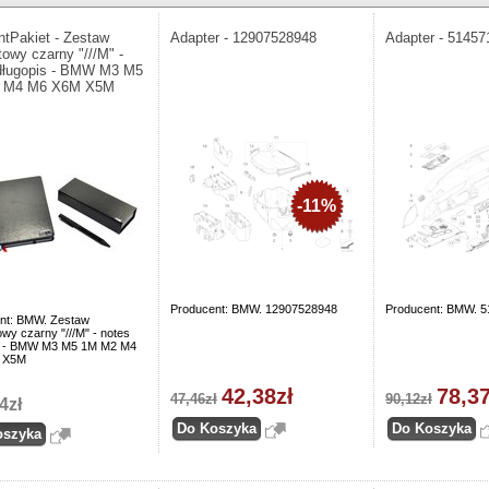
ntPakiet - Zestaw
Adapter - 12907528948
Adapter - 5145
towy czarny "///M" -
długopis - BMW M3 M5
 M4 M6 X6M X5M
-11%
Producent: BMW. 12907528948
Producent: BMW. 
nt: BMW. Zestaw
wy czarny "///M" - notes
s - BMW M3 M5 1M M2 M4
 X5M
42,38zł
78,37
47,46zł
90,12zł
4zł