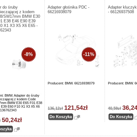
r do śruby
Adapter głośnika PDC -
Adapter kluczy
ieczającej z kodem
66216938079
- 66126937508
38/SW17mm BMW E30
1 E38 E46 E90 E39
0 X1 X3 X5 X6 E65 -
762343
-8%
-11%
Producent: BMW. 66216938079
Producent: BMW. 
nt: BMW. Adapter do śruby
eczającej z kodem Code
7mm BMW E30 E65 F01 E38
121,54zł
36,24
 E39 E60 F10 X1 X3 X5 X6
136,12zł
40,59zł
6136762343
50,24zł
ł