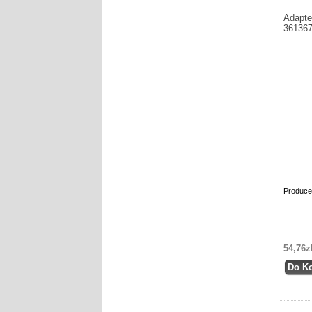
Adapte
36136
Produce
54,76z