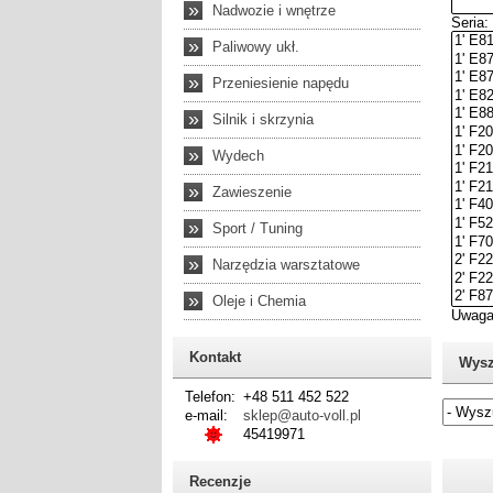
»
Nadwozie i wnętrze
»
Paliwowy ukł.
»
Przeniesienie napędu
»
Silnik i skrzynia
»
Wydech
»
Zawieszenie
»
Sport / Tuning
»
Narzędzia warsztatowe
»
Oleje i Chemia
Kontakt
Wysz
Telefon:
+48 511 452 522
e-mail:
sklep@auto-voll.pl
45419971
Jeżel
Recenzje