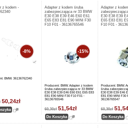
r z kodem -
Adapter z kodem śruba
Adapter z kode
762340
zabezpieczająca nr 33 BMW
zabezpieczając
E30 E38 E39 E46 E60 E61
E30 E38 E39 E
E65 E83 E81 E90 MINI F30
E65 E83 E81 E9
F10 F01 - 36136765546
F10 F01 - 3613
-8%
-15%
nt: BMW. 36136762340
Producent: BMW. Adapter z kodem
Producent: BMW. A
śruba zabezpieczająca nr 33 BMW
śruba zabezpiecza
E30 E38 E39 E46 E60 E61 E65 E83
E30 E38 E39 E46 E
E81 E90 MINI F30 F10 F01 -
E81 E90 MINI F30 
36136765546
36136765547
50,24zł
ł
51,54zł
51,54
60,30zł
60,30zł