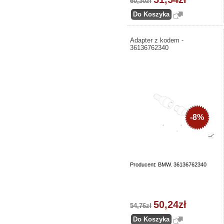
60,30zł
Adapter z kodem -
36136762340
-8%
Producent: BMW. 36136762340
50,24zł
54,76zł