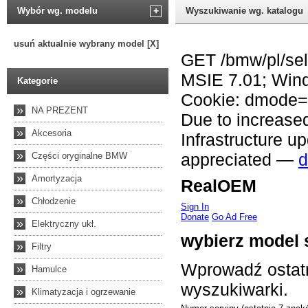
Wybór wg. modelu
+
Wyszukiwanie wg. katalogu
usuń aktualnie wybrany model [X]
Kategorie
»
NA PREZENT
»
Akcesoria
»
Części oryginalne BMW
»
Amortyzacja
»
Chłodzenie
»
Elektryczny ukł.
»
Filtry
»
Hamulce
»
Klimatyzacja i ogrzewanie