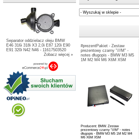
Jeżeli nie znasz numeru częśc
Separator oddzielacz oleju BMW
E46 316i 318i X3 2,0i E87 120i E90
#prezentPakiet - Zestaw
E91 320i N42 N46 - 11617503520
prezentowy czarny "///M" -
Zobacz więcej »
notes długopis - BMW M3 M5
1M M2 M4 M6 X6M X5M
Producent: BMW. Zestaw
prezentowy czarny "///M" - notes
długopis - BMW M3 M5 1M M2 M4
M6 X6M X5M