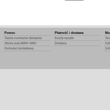
Pomoc
Płatność i dostawa
Mo
Tabela rozmiarów (tekstylia)
Koszty wysyłki
Two
Strona auta BMW i MINI
Dostawa
Ust
Formularz kontaktowy
Sc