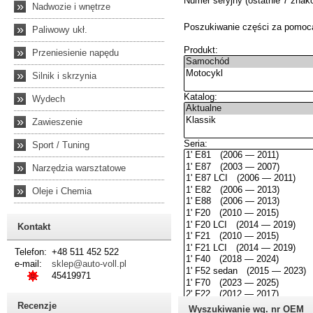
»
Nadwozie i wnętrze
»
Paliwowy ukł.
»
Przeniesienie napędu
»
Silnik i skrzynia
»
Wydech
»
Zawieszenie
»
Sport / Tuning
»
Narzędzia warsztatowe
»
Oleje i Chemia
Kontakt
Telefon:
+48 511 452 522
e-mail:
sklep@auto-voll.pl
45419971
Recenzje
Wyszukiwanie wg. nr OEM