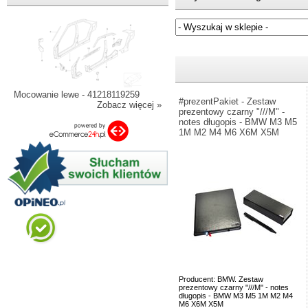
Jeżeli nie znasz numeru częśc
Mocowanie lewe - 41218119259
#prezentPakiet - Zestaw
Zobacz więcej »
prezentowy czarny "///M" -
notes długopis - BMW M3 M5
1M M2 M4 M6 X6M X5M
Producent: BMW. Zestaw
prezentowy czarny "///M" - notes
długopis - BMW M3 M5 1M M2 M4
M6 X6M X5M