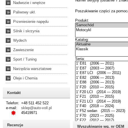
»
Nadwozie i wnętrze
»
Paliwowy ukł.
»
Przeniesienie napędu
»
Silnik i skrzynia
»
Wydech
»
Zawieszenie
»
Sport / Tuning
»
Narzędzia warsztatowe
»
Oleje i Chemia
Kontakt
Telefon:
+48 511 452 522
e-mail:
sklep@auto-voll.pl
45419971
Recenzje
Wyszukiwanie wg. nr OEM