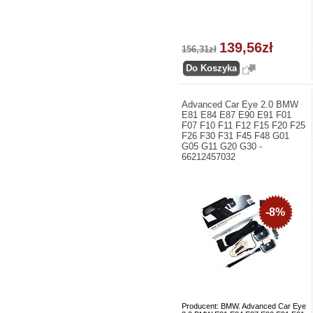
139,56zł
156,31zł
Advanced Car Eye 2.0 BMW
E81 E84 E87 E90 E91 F01
F07 F10 F11 F12 F15 F20 F25
F26 F30 F31 F45 F48 G01
G05 G11 G20 G30 -
66212457032
-8%
Producent: BMW. Advanced Car Eye