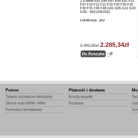
2.0 BMW E81 E84 E87 E90 E91 F01
F07 F10 F11 F12 F15 F20 F25 F26
F30 F31 F45 F48 G01 G05 G11 G20
G30 - 66212457032
Lokalizacja : jest
2.285,34zł
2.491,02zł
Pomoc
Płatność i dostawa
Mo
Tabela rozmiarów (tekstylia)
Koszty wysyłki
Two
Strona auta BMW i MINI
Dostawa
Ust
Formularz kontaktowy
Sc