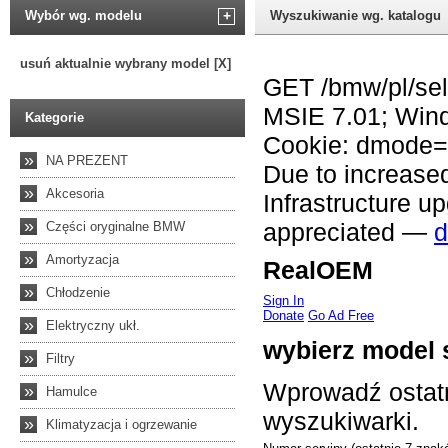
Wybór wg. modelu
+
Wyszukiwanie wg. katalogu
usuń aktualnie wybrany model [X]
Kategorie
»
NA PREZENT
»
Akcesoria
»
Części oryginalne BMW
»
Amortyzacja
»
Chłodzenie
»
Elektryczny ukł.
»
Filtry
»
Hamulce
»
Klimatyzacja i ogrzewanie