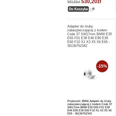
530,20zł
593,82zł
Adapter do śruby
zabezpieczającej z kodem
Code 37 SW17mm BMW E30
E65 F01 E38 E46 E90 E39
E60 F10 X1 X3 X5 X6 E65 -
36136762342
-15%
Producent: BMW. Adapter do śruby
zabezpieczającej z kodem Code 37
SW17mm BMW E30 E65 F01 E38
E46 E90 E39 E60 F10 X1 X3 X5 X6
E65 - 36136762342