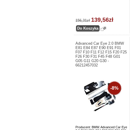
139,56zł
156,31zł
Advanced Car Eye 2.0 BMW
E81 E84 E87 E90 E91 F01
F07 F10 F11 F12 F15 F20 F25
F26 F30 F31 F45 F48 G01
G05 G11 G20 G30 -
66212457032
-8%
Producent: BMW. Advanced Car Eye