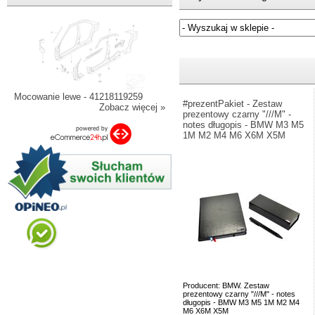
Jeżeli nie znasz numeru częśc
Mocowanie lewe - 41218119259
#prezentPakiet - Zestaw
Zobacz więcej »
prezentowy czarny "///M" -
notes długopis - BMW M3 M5
1M M2 M4 M6 X6M X5M
Producent: BMW. Zestaw
prezentowy czarny "///M" - notes
długopis - BMW M3 M5 1M M2 M4
M6 X6M X5M