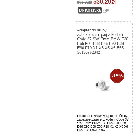
530,20zł
593,82zł
Adapter do śruby
zabezpieczającej z kodem
Code 37 SW17mm BMW E30
E65 F01 E38 E46 E90 E39
E60 F10 X1 X3 X5 X6 E65 -
36136762342
-15%
Producent: BMW. Adapter do śruby
zabezpieczającej z kodem Code 37
SW17mm BMW E30 E65 F01 E38
E46 E90 E39 E60 F10 X1 X3 X5 X6
E65 - 36136762342