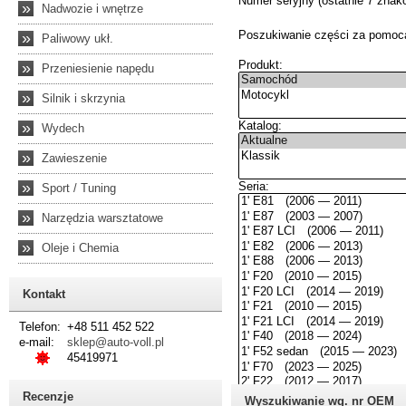
»
Nadwozie i wnętrze
»
Paliwowy ukł.
»
Przeniesienie napędu
»
Silnik i skrzynia
»
Wydech
»
Zawieszenie
»
Sport / Tuning
»
Narzędzia warsztatowe
»
Oleje i Chemia
Kontakt
Telefon:
+48 511 452 522
e-mail:
sklep@auto-voll.pl
45419971
Recenzje
Wyszukiwanie wg. nr OEM