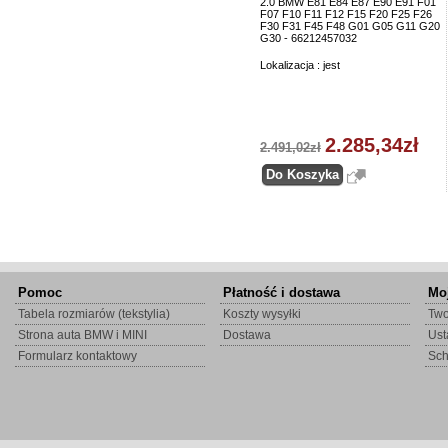
2.0 BMW E81 E84 E87 E90 E91 F01
F07 F10 F11 F12 F15 F20 F25 F26
F30 F31 F45 F48 G01 G05 G11 G20
G30 - 66212457032
Lokalizacja : jest
2.285,34zł
2.491,02zł
Pomoc
Płatność i dostawa
Mo
Tabela rozmiarów (tekstylia)
Koszty wysyłki
Two
Strona auta BMW i MINI
Dostawa
Ust
Formularz kontaktowy
Sc