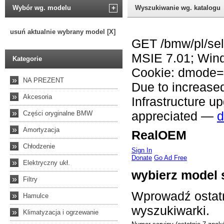
Wybór wg. modelu
+
Wyszukiwanie wg. katalogu
usuń aktualnie wybrany model [X]
Kategorie
»
NA PREZENT
»
Akcesoria
»
Części oryginalne BMW
»
Amortyzacja
»
Chłodzenie
»
Elektryczny ukł.
»
Filtry
»
Hamulce
»
Klimatyzacja i ogrzewanie