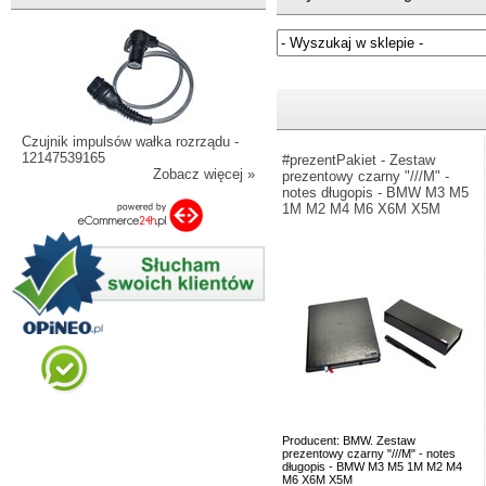
Jeżeli nie znasz numeru częśc
Czujnik impulsów wałka rozrządu -
12147539165
#prezentPakiet - Zestaw
Zobacz więcej »
prezentowy czarny "///M" -
notes długopis - BMW M3 M5
1M M2 M4 M6 X6M X5M
Producent: BMW. Zestaw
prezentowy czarny "///M" - notes
długopis - BMW M3 M5 1M M2 M4
M6 X6M X5M