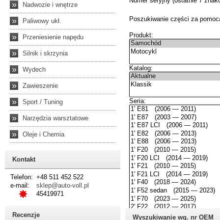
»
Nadwozie i wnętrze
»
Paliwowy ukł.
»
Przeniesienie napędu
»
Silnik i skrzynia
»
Wydech
»
Zawieszenie
»
Sport / Tuning
»
Narzędzia warsztatowe
»
Oleje i Chemia
Kontakt
Telefon:
+48 511 452 522
e-mail:
sklep@auto-voll.pl
45419971
Recenzje
Wyszukiwanie wg. nr OEM