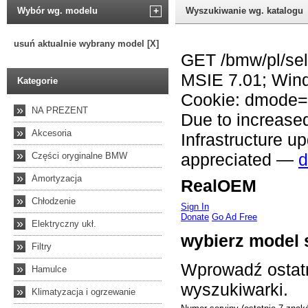
Wybór wg. modelu
+
Wyszukiwanie wg. katalogu
usuń aktualnie wybrany model [X]
Kategorie
»
NA PREZENT
»
Akcesoria
»
Części oryginalne BMW
»
Amortyzacja
»
Chłodzenie
»
Elektryczny ukł.
»
Filtry
»
Hamulce
»
Klimatyzacja i ogrzewanie