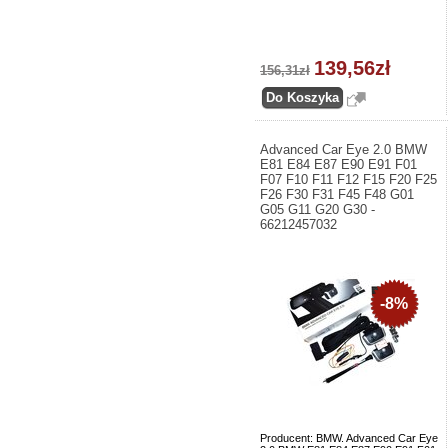
139,56zł
156,31zł
Advanced Car Eye 2.0 BMW
E81 E84 E87 E90 E91 F01
F07 F10 F11 F12 F15 F20 F25
F26 F30 F31 F45 F48 G01
G05 G11 G20 G30 -
66212457032
-8%
Producent: BMW. Advanced Car Eye