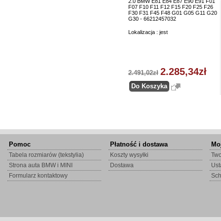
2.0 BMW E81 E84 E87 E90 E91 F01
F07 F10 F11 F12 F15 F20 F25 F26
F30 F31 F45 F48 G01 G05 G11 G20
G30 - 66212457032
Lokalizacja : jest
2.285,34zł
2.491,02zł
Pomoc
Płatność i dostawa
Mo
Tabela rozmiarów (tekstylia)
Koszty wysyłki
Two
Strona auta BMW i MINI
Dostawa
Ust
Formularz kontaktowy
Sc