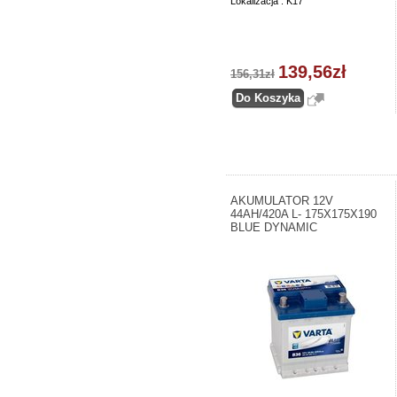
Lokalizacja : K17
139,56zł
156,31zł
AKUMULATOR 12V
44AH/420A L- 175X175X190
BLUE DYNAMIC