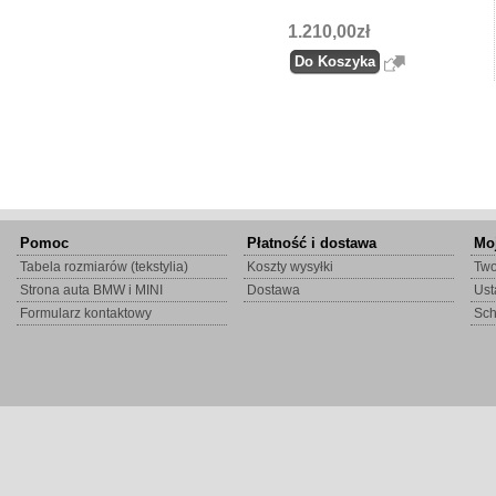
1.210,00zł
Pomoc
Płatność i dostawa
Mo
Tabela rozmiarów (tekstylia)
Koszty wysyłki
Two
Strona auta BMW i MINI
Dostawa
Ust
Formularz kontaktowy
Sc