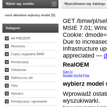
Wybór wg. modelu
+
Wyszukiwanie wg. katalogu
usuń aktualnie wybrany model [X]
Kategorie
»
NA PREZENT
»
Akcesoria
»
Części oryginalne BMW
»
Amortyzacja
»
Chłodzenie
»
Elektryczny ukł.
»
Filtry
»
Hamulce
»
Klimatyzacja i ogrzewanie