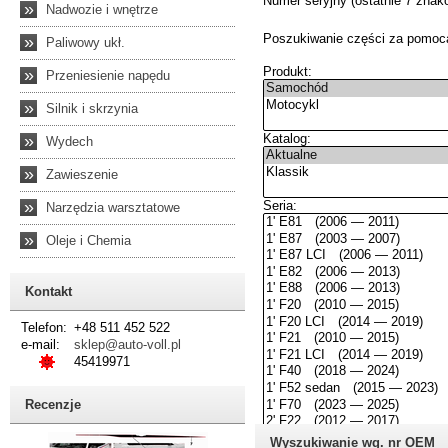
»
Nadwozie i wnętrze
»
Paliwowy ukł.
»
Przeniesienie napędu
»
Silnik i skrzynia
»
Wydech
»
Zawieszenie
»
Narzędzia warsztatowe
»
Oleje i Chemia
Kontakt
Telefon:
+48 511 452 522
e-mail:
sklep@auto-voll.pl
45419971
Recenzje
Wyszukiwanie wg. nr OEM