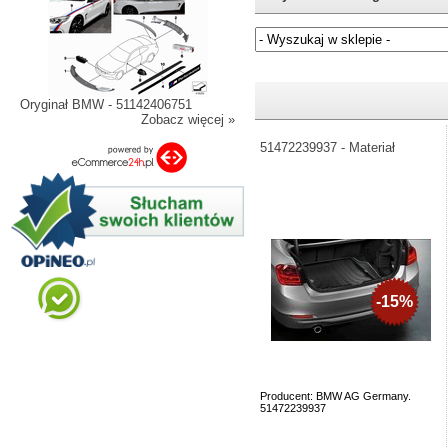
Jeżeli nie znasz numeru częśc
Oryginał BMW - 51142406751
Zobacz więcej »
51472239937 - Materiał
-15%
Producent: BMW AG Germany.
51472239937