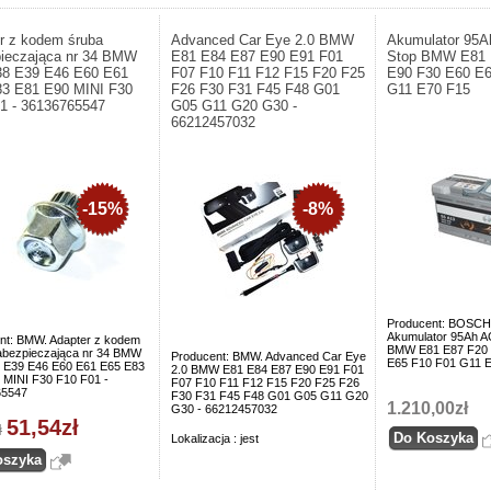
r z kodem śruba
Advanced Car Eye 2.0 BMW
Akumulator 95A
ieczająca nr 34 BMW
E81 E84 E87 E90 E91 F01
Stop BMW E81 
38 E39 E46 E60 E61
F07 F10 F11 F12 F15 F20 F25
E90 F30 E60 E6
3 E81 E90 MINI F30
F26 F30 F31 F45 F48 G01
G11 E70 F15
1 - 36136765547
G05 G11 G20 G30 -
66212457032
-15%
-8%
Producent: BOSCH
Akumulator 95Ah A
nt: BMW. Adapter z kodem
BMW E81 E87 F20 
abezpieczająca nr 34 BMW
Producent: BMW. Advanced Car Eye
E65 F10 F01 G11 
 E39 E46 E60 E61 E65 E83
2.0 BMW E81 E84 E87 E90 E91 F01
 MINI F30 F10 F01 -
F07 F10 F11 F12 F15 F20 F25 F26
65547
F30 F31 F45 F48 G01 G05 G11 G20
1.210,00zł
G30 - 66212457032
51,54zł
ł
Lokalizacja : jest