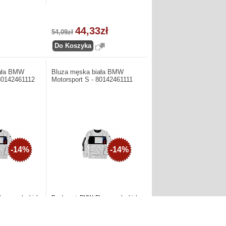
44,33zł
54,09zł
iała BMW
Bluza męska biała BMW
80142461112
Motorsport S - 80142461111
-14%
-14%
luza męska biała
Producent: BMW. Bluza męska biała
 - 80142461112
BMW Motorsport S - 80142461111