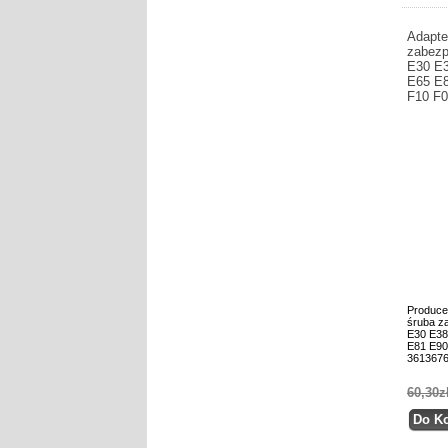
Adapte
zabezp
E30 E
E65 E8
F10 F0
Produce
śruba z
E30 E38
E81 E90
361367
60,30z