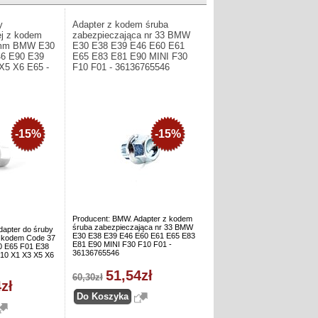
y
Adapter z kodem śruba
ej z kodem
zabezpieczająca nr 33 BMW
mm BMW E30
E30 E38 E39 E46 E60 E61
46 E90 E39
E65 E83 E81 E90 MINI F30
X5 X6 E65 -
F10 F01 - 36136765546
-15%
-15%
Producent: BMW. Adapter z kodem
śruba zabezpieczająca nr 33 BMW
dapter do śruby
E30 E38 E39 E46 E60 E61 E65 E83
z kodem Code 37
E81 E90 MINI F30 F10 F01 -
E65 F01 E38
36136765546
10 X1 X3 X5 X6
51,54zł
60,30zł
zł