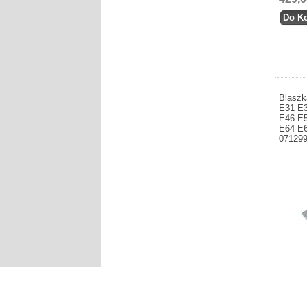
Blasz
E31 E
E46 E
E64 E6
07129
Produce
Blaszk
E32 E34