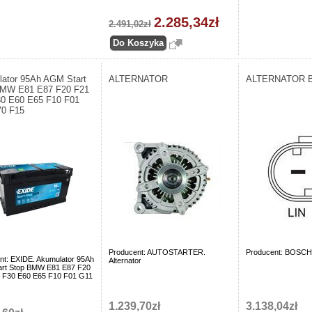
2.285,34zł
2.491,02zł
ator 95Ah AGM Start
ALTERNATOR
ALTERNATOR 
BMW E81 E87 F20 F21
0 E60 E65 F10 F01
70 F15
Producent: AUTOSTARTER.
Producent: BOSCH. 
nt: EXIDE. Akumulator 95Ah
Alternator
rt Stop BMW E81 E87 F20
 F30 E60 E65 F10 F01 G11
1.239,70zł
3.138,04zł