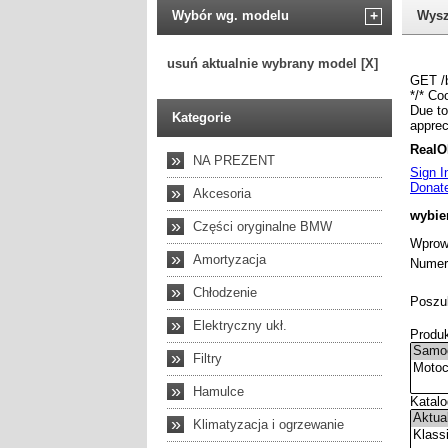
Wybór wg. modelu
+
Wysz
usuń aktualnie wybrany model [X]
Kategorie
»
NA PREZENT
»
Akcesoria
»
Części oryginalne BMW
»
Amortyzacja
»
Chłodzenie
»
Elektryczny ukł.
»
Filtry
»
Hamulce
»
Klimatyzacja i ogrzewanie