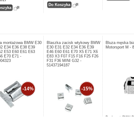
ka montażowa BMW E30
Blaszka zacisk wtykowy BMW
Bluza męska b
32 E34 E36 E38 E39
E30 E31 E32 E34 E36 E39
Motorsport M - 
52 E53 E60 E61 E63
E46 E60 E61 E70 X5 E71 X6
6 E70 E71 -
E83 X3 F07 F15 F16 F25 F26
904323
F31 F36 MINI G32 -
51437194187
-14%
-15%
Producent: BMW. B
BMW Motorsport M
nt: BMW AG Germany.
a montażowa BMW E30 E31
Producent: BMW. Blaszka zacisk
 E36 E38 E39 E46 E52 E53
wtykowy BMW E30 E31 E32 E34