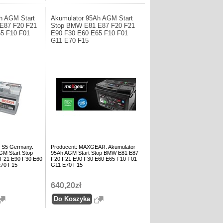
h AGM Start
Akumulator 95Ah AGM Start
E87 F20 F21
Stop BMW E81 E87 F20 F21
5 F10 F01
E90 F30 E60 E65 F10 F01
G11 E70 F15
 S5 Germany.
Producent: MAXGEAR. Akumulator
GM Start Stop
95Ah AGM Start Stop BMW E81 E87
F21 E90 F30 E60
F20 F21 E90 F30 E60 E65 F10 F01
E70 F15
G11 E70 F15
640,20zł