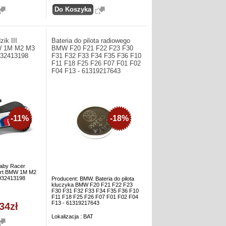
ik III
Bateria do pilota radiowego
W 1M M2 M3
BMW F20 F21 F22 F23 F30
932413198
F31 F32 F33 F34 F35 F36 F10
F11 F18 F25 F26 F07 F01 F02
F04 F13 - 61319217643
-11%
-18%
aby Racer
port BMW 1M M2
932413198
Producent: BMW. Bateria do pilota
kluczyka BMW F20 F21 F22 F23
F30 F31 F32 F33 F34 F35 F36 F10
F11 F18 F25 F26 F07 F01 F02 F04
F13 - 61319217643
34zł
Lokalizacja : BAT