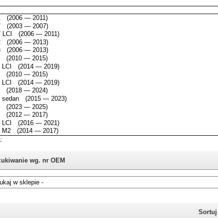
ukiwanie wg. nr OEM
i nie znasz numeru części z oryginału BMW, możesz skorzystać z
katalogu
Sortu