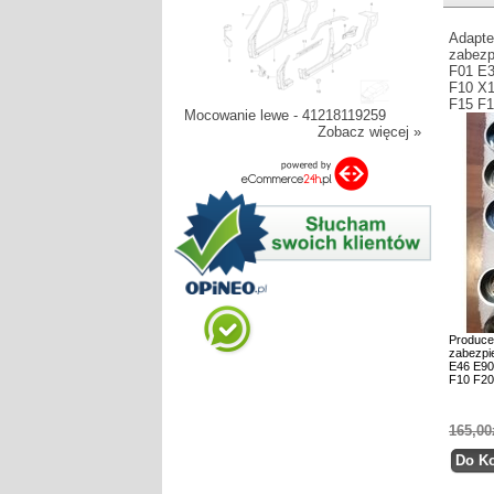
Adapte
zabezp
F01 E3
F10 X1
F15 F
Mocowanie lewe - 41218119259
Zobacz więcej »
Produce
zabezpi
E46 E90
F10 F20
165,00