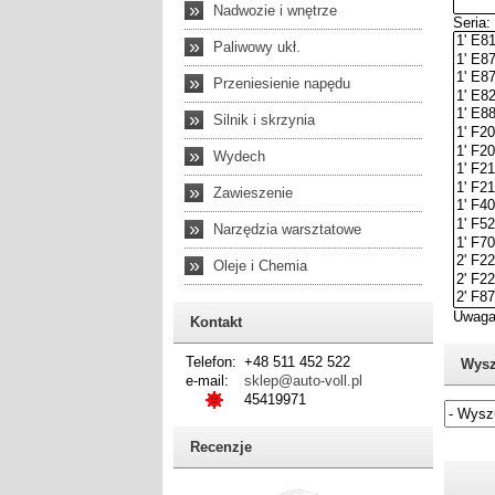
»
Nadwozie i wnętrze
»
Paliwowy ukł.
»
Przeniesienie napędu
»
Silnik i skrzynia
»
Wydech
»
Zawieszenie
»
Narzędzia warsztatowe
»
Oleje i Chemia
Kontakt
Telefon:
+48 511 452 522
Wysz
e-mail:
sklep@auto-voll.pl
45419971
Recenzje
Jeżel