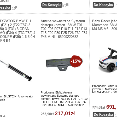
,60zł
YZATOR BMW T. 1
Antena wewnętrzna Systemu
Baby Racer jeźdz
 (F21) 2 (F22/F87) 3
dostępu komfort. BMW F01
Motorsport BM
80) 3 (F31) 3 GRAN
F02 F06 F07 F10 F11 F12 F13
M4 M5 M6 - 80
O (F34) 4 (F32/F82) 4
F15 F20 F30 F25 F26 F32 F34
COUPE (F36) 1.6-3.0H
F45 MINI - 65209220832
/PR B4
-15%
Producent: BMW. B
jeździk III Motors
M3 M4 M5 M6 - 80
Producent: BMW. Antena
wewnętrzna Systemu dostępu
nt: BILSTEIN. Amortyzator
komfort. BMW F01 F02 F06 F07 F10
enia
F11 F12 F13 F15 F20 F30 F25 F26
F32 F34 F45 MINI - 65209220832
691,
774,31zł
217,01zł
253,90zł
0zł