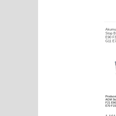
Akumul
Stop 
E90 F3
G11 E
Produce
AGM Sta
F21 E90
E70 F15