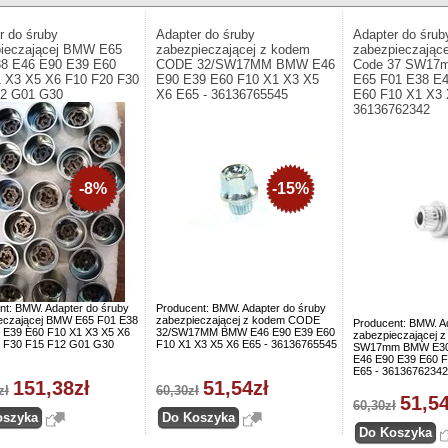
r do śruby
Adapter do śruby
Adapter do śrub
ieczającej BMW E65
zabezpieczającej z kodem
zabezpieczając
8 E46 E90 E39 E60
CODE 32/SW17MM BMW E46
Code 37 SW17
 X3 X5 X6 F10 F20 F30
E90 E39 E60 F10 X1 X3 X5
E65 F01 E38 E
12 G01 G30
X6 E65 - 36136765545
E60 F10 X1 X3 
36136762342
-8%
-15%
nt: BMW. Adapter do śruby
Producent: BMW. Adapter do śruby
eczającej BMW E65 F01 E38
zabezpieczającej z kodem CODE
Producent: BMW. A
 E39 E60 F10 X1 X3 X5 X6
32/SW17MM BMW E46 E90 E39 E60
zabezpieczającej 
 F30 F15 F12 G01 G30
F10 X1 X3 X5 X6 E65 - 36136765545
SW17mm BMW E30 
E46 E90 E39 E60 F
E65 - 36136762342
151,38zł
51,54zł
zł
60,30zł
51,54
60,30zł