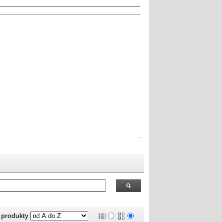
 RealOEM.com
.
j produkty