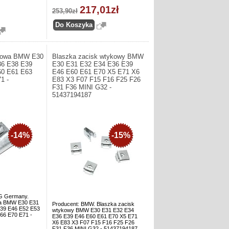
217,01zł
253,90zł
żowa BMW E30
Blaszka zacisk wtykowy BMW
36 E38 E39
E30 E31 E32 E34 E36 E39
60 E61 E63
E46 E60 E61 E70 X5 E71 X6
1 -
E83 X3 F07 F15 F16 F25 F26
F31 F36 MINI G32 -
51437194187
-14%
-15%
G Germany.
a BMW E30 E31
Producent: BMW. Blaszka zacisk
39 E46 E52 E53
wtykowy BMW E30 E31 E32 E34
66 E70 E71 -
E36 E39 E46 E60 E61 E70 X5 E71
X6 E83 X3 F07 F15 F16 F25 F26
F31 F36 MINI G32 - 51437194187