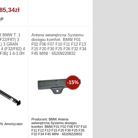
85,34zł
 BMW T. 1
Antena wewnętrzna Systemu
(F22/F87) 3
dostępu komfort. BMW F01
31) 3 GRAN
F02 F06 F07 F10 F11 F12 F13
4 (F32/F82) 4
F15 F20 F30 F25 F26 F32 F34
36) 1.6-3.0H
F45 MINI - 65209220832
-15%
Producent: BMW. Antena
wewnętrzna Systemu dostępu
IN. Amortyzator
komfort. BMW F01 F02 F06 F07 F10
F11 F12 F13 F15 F20 F30 F25 F26
F32 F34 F45 MINI - 65209220832