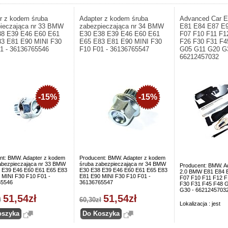
r z kodem śruba
Adapter z kodem śruba
Advanced Car 
ieczająca nr 33 BMW
zabezpieczająca nr 34 BMW
E81 E84 E87 E
38 E39 E46 E60 E61
E30 E38 E39 E46 E60 E61
F07 F10 F11 F1
3 E81 E90 MINI F30
E65 E83 E81 E90 MINI F30
F26 F30 F31 F4
1 - 36136765546
F10 F01 - 36136765547
G05 G11 G20 G3
66212457032
-15%
-15%
nt: BMW. Adapter z kodem
Producent: BMW. Adapter z kodem
abezpieczająca nr 33 BMW
śruba zabezpieczająca nr 34 BMW
Producent: BMW. A
 E39 E46 E60 E61 E65 E83
E30 E38 E39 E46 E60 E61 E65 E83
2.0 BMW E81 E84 
 MINI F30 F10 F01 -
E81 E90 MINI F30 F10 F01 -
F07 F10 F11 F12 F
65546
36136765547
F30 F31 F45 F48 
G30 - 6621245703
51,54zł
51,54zł
ł
60,30zł
Lokalizacja : jest