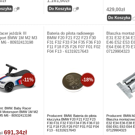
0zł
1.161,60zł
429,00zł
acer jeździk III
Bateria do pilota radiowego
Blaszka monta
sport BMW 1M M2 M3
BMW F20 F21 F22 F23 F30
E31 E32 E34 E
 M6 - 80932413198
F31 F32 F33 F34 F35 F36 F10
E46 E52 E53 E
F11 F18 F25 F26 F07 F01 F02
E64 E66 E70 E7
F04 F13 - 61319217643
07129904323
-11%
-18%
nt: BMW. Baby Racer
 III Motorsport BMW 1M M2
5 M6 - 80932413198
Producent: BMW. Bateria do pilota
Producent: BMW A
kluczyka BMW F20 F21 F22 F23
Blaszka montażow
F30 F31 F32 F33 F34 F35 F36 F10
E32 E34 E36 E38 E
F11 F18 F25 F26 F07 F01 F02 F04
E60 E61 E63 E64 E
F13 - 61319217643
07129904323
691,34zł
zł