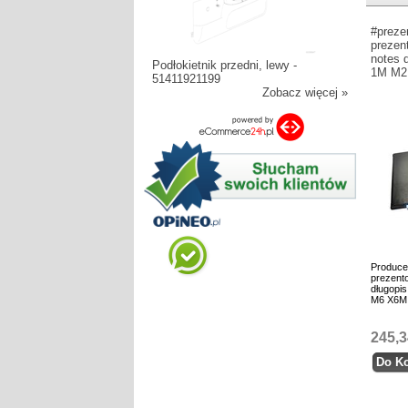
#preze
prezen
notes 
Podłokietnik przedni, lewy -
1M M2
51411921199
Zobacz więcej »
Produce
prezento
długopi
M6 X6M
245,3