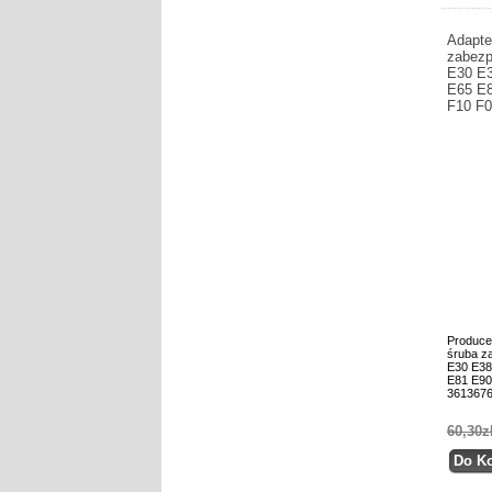
Adapte
zabezp
E30 E
E65 E8
F10 F0
Produce
śruba z
E30 E38
E81 E90
361367
60,30z