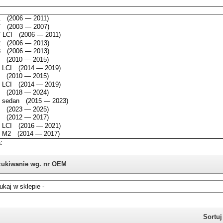
ukiwanie wg. nr OEM
i nie znasz numeru części z oryginału BMW, możesz skorzystać z
katalogu
Sortu