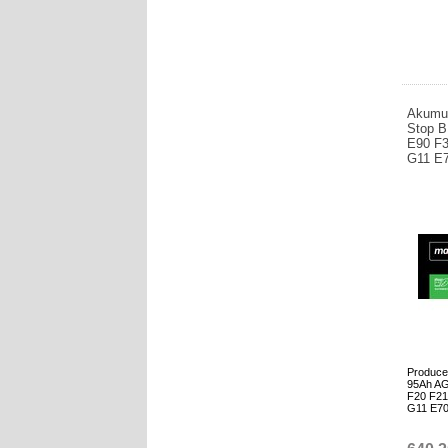
Akumul
Stop 
E90 F3
G11 E
Produce
95Ah AG
F20 F21
G11 E70