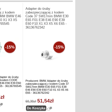
y
Adapter do śruby
ej z kodem
zabezpieczającej z kodem
7MM BMW E46
Code 37 SW17mm BMW E30
10 X1 X3 X5
E65 F01 E38 E46 E90 E39
765545
E60 F10 X1 X3 X5 X6 E65 -
36136762342
-15%
-15%
dapter do śruby
 z kodem CODE
Producent: BMW. Adapter do śruby
46 E90 E39 E60
zabezpieczającej z kodem Code 37
65 - 36136765545
SW17mm BMW E30 E65 F01 E38
E46 E90 E39 E60 F10 X1 X3 X5 X6
E65 - 36136762342
zł
51,54zł
60,30zł