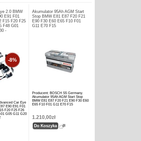
Eye 2.0 BMW
Akumulator 95Ah AGM Start
90 E91 F01
Stop BMW E81 E87 F20 F21
2 F15 F20 F25
E90 F30 E60 E65 F10 F01
5 F48 G01
G11 E70 F15
0 -
-8%
Producent: BOSCH S5 Germany.
Akumulator 95Ah AGM Start Stop
BMW E81 E87 F20 F21 E90 F30 E60
dvanced Car Eye
E65 F10 F01 G11 E70 F15
E87 E90 E91 F01
15 F20 F25 F26
G01 G05 G11 G20
1.210,00zł
2