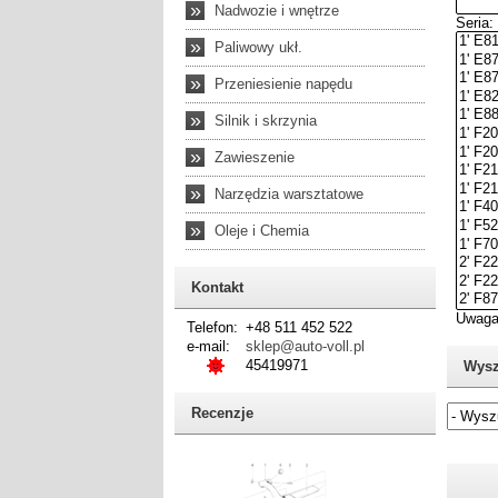
»
Nadwozie i wnętrze
»
Paliwowy ukł.
»
Przeniesienie napędu
»
Silnik i skrzynia
»
Zawieszenie
»
Narzędzia warsztatowe
»
Oleje i Chemia
Kontakt
Telefon:
+48 511 452 522
e-mail:
sklep@auto-voll.pl
45419971
Wysz
Recenzje
Jeżel