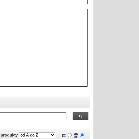
 RealOEM.com
.
j produkty