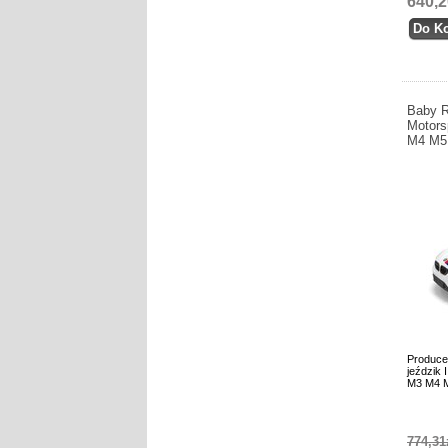
640,2
Baby R
Motor
M4 M5
Produce
jeździk
M3 M4 M
774,31