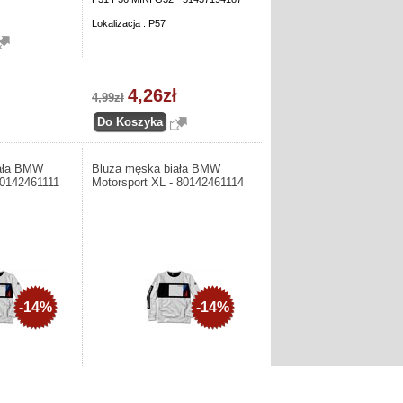
Lokalizacja : P57
4,26zł
4,99zł
iała BMW
Bluza męska biała BMW
80142461111
Motorsport XL - 80142461114
-14%
-14%
luza męska biała
Producent: BMW. Bluza męska biała