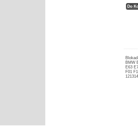
Blokad
BMW E
E63 E
F01 F1
12131