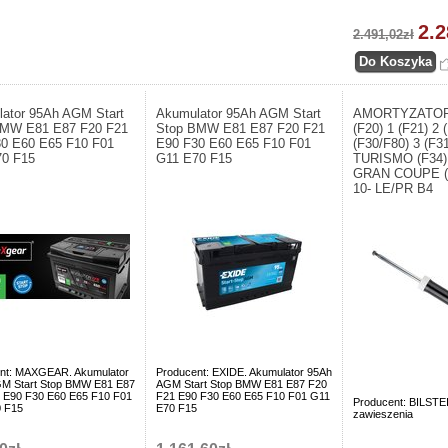
2.2
2.491,02zł
ator 95Ah AGM Start
Akumulator 95Ah AGM Start
AMORTYZATOR
BMW E81 E87 F20 F21
Stop BMW E81 E87 F20 F21
(F20) 1 (F21) 2 
0 E60 E65 F10 F01
E90 F30 E60 E65 F10 F01
(F30/F80) 3 (F
70 F15
G11 E70 F15
TURISMO (F34) 
GRAN COUPE (F
10- LE/PR B4
nt: MAXGEAR. Akumulator
Producent: EXIDE. Akumulator 95Ah
M Start Stop BMW E81 E87
AGM Start Stop BMW E81 E87 F20
 E90 F30 E60 E65 F10 F01
F21 E90 F30 E60 E65 F10 F01 G11
Producent: BILSTE
 F15
E70 F15
zawieszenia