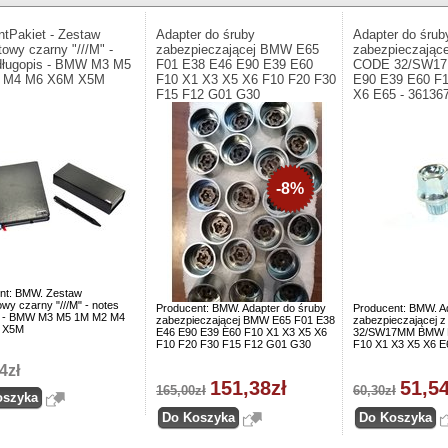
ntPakiet - Zestaw
Adapter do śruby
Adapter do śrub
towy czarny "///M" -
zabezpieczającej BMW E65
zabezpieczając
długopis - BMW M3 M5
F01 E38 E46 E90 E39 E60
CODE 32/SW1
 M4 M6 X6M X5M
F10 X1 X3 X5 X6 F10 F20 F30
E90 E39 E60 F
F15 F12 G01 G30
X6 E65 - 36136
-8%
nt: BMW. Zestaw
wy czarny "///M" - notes
Producent: BMW. Adapter do śruby
Producent: BMW. A
s - BMW M3 M5 1M M2 M4
zabezpieczającej BMW E65 F01 E38
zabezpieczającej
 X5M
E46 E90 E39 E60 F10 X1 X3 X5 X6
32/SW17MM BMW E
F10 F20 F30 F15 F12 G01 G30
F10 X1 X3 X5 X6 E
4zł
151,38zł
51,54
165,00zł
60,30zł