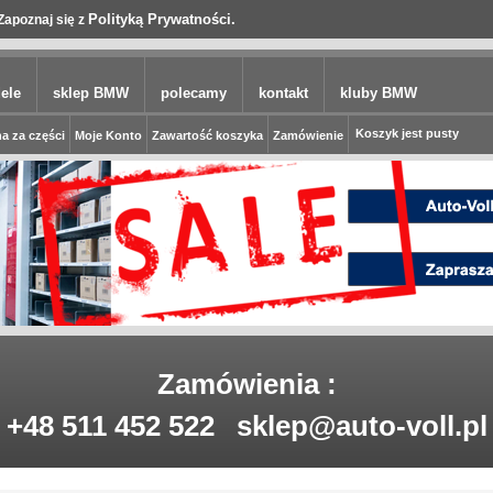
Polityką Prywatności.
Zapoznaj się z
ele
sklep BMW
polecamy
kontakt
kluby BMW
Koszyk jest pusty
a za części
Moje Konto
Zawartość koszyka
Zamówienie
Zamówienia :
+48 511 452 522
sklep@auto-voll.pl