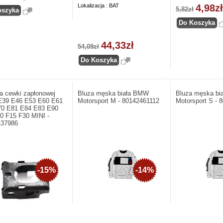
Lokalizacja : BAT
4,98zł
5,82zł
44,33zł
54,09zł
a cewki zapłonowej
Bluza męska biała BMW
Bluza męska b
39 E46 E53 E60 E61
Motorsport M - 80142461112
Motorsport S - 
70 E81 E84 E83 E90
0 F15 F30 MINI -
437986
-15%
-14%
Producent: BMW. Bluza męska biała
Producent: BMW. B