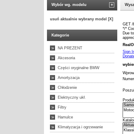
Wybór wg. modelu
+
Wysz
usuń aktualnie wybrany model [X]
Kategorie
»
NA PREZENT
»
Akcesoria
»
Części oryginalne BMW
»
Amortyzacja
»
Chłodzenie
»
Elektryczny ukł.
»
Filtry
»
Hamulce
»
Klimatyzacja i ogrzewanie