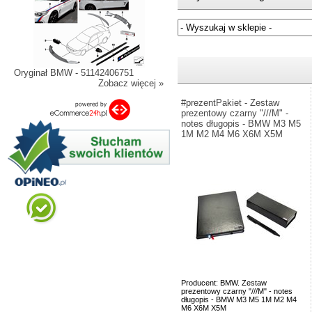
Jeżeli nie znasz numeru częśc
Oryginał BMW - 51142406751
Zobacz więcej »
#prezentPakiet - Zestaw
prezentowy czarny "///M" -
notes długopis - BMW M3 M5
1M M2 M4 M6 X6M X5M
Producent: BMW. Zestaw
prezentowy czarny "///M" - notes
długopis - BMW M3 M5 1M M2 M4
M6 X6M X5M