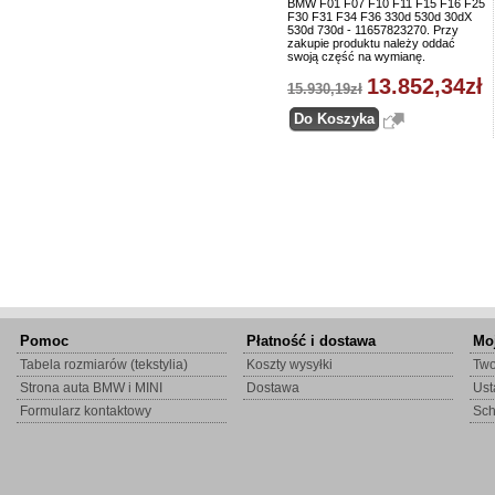
BMW F01 F07 F10 F11 F15 F16 F25
F30 F31 F34 F36 330d 530d 30dX
530d 730d - 11657823270. Przy
zakupie produktu należy oddać
swoją część na wymianę.
13.852,34zł
15.930,19zł
Pomoc
Płatność i dostawa
Mo
Tabela rozmiarów (tekstylia)
Koszty wysyłki
Two
Strona auta BMW i MINI
Dostawa
Ust
Formularz kontaktowy
Sc