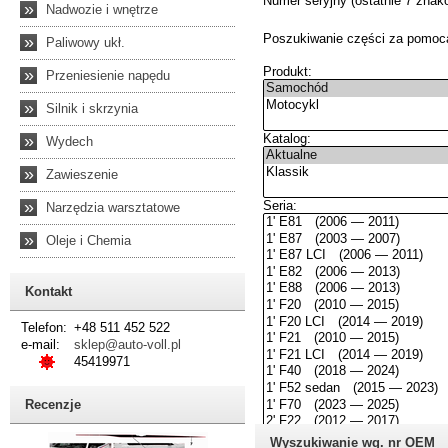
»
Nadwozie i wnętrze
»
Paliwowy ukł.
»
Przeniesienie napędu
»
Silnik i skrzynia
»
Wydech
»
Zawieszenie
»
Narzędzia warsztatowe
»
Oleje i Chemia
Kontakt
Telefon:
+48 511 452 522
e-mail:
sklep@auto-voll.pl
45419971
Recenzje
Wyszukiwanie wg. nr OEM