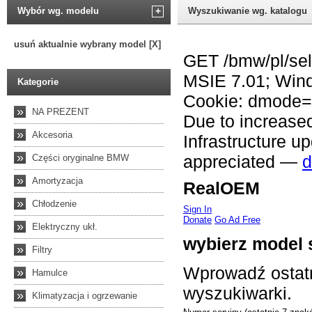
Wybór wg. modelu
+
Wyszukiwanie wg. katalogu
usuń aktualnie wybrany model [X]
Kategorie
»
NA PREZENT
»
Akcesoria
»
Części oryginalne BMW
»
Amortyzacja
»
Chłodzenie
»
Elektryczny ukł.
»
Filtry
»
Hamulce
»
Klimatyzacja i ogrzewanie