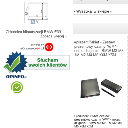
Jeżeli nie znasz numeru częśc
Chłodnica klimatyzacji BMW E39
Zobacz więcej »
#prezentPakiet - Zestaw
prezentowy czarny "///M" -
notes długopis - BMW M3 M5
1M M2 M4 M6 X6M X5M
Producent: BMW. Zestaw
prezentowy czarny "///M" - notes
długopis - BMW M3 M5 1M M2 M4
M6 X6M X5M