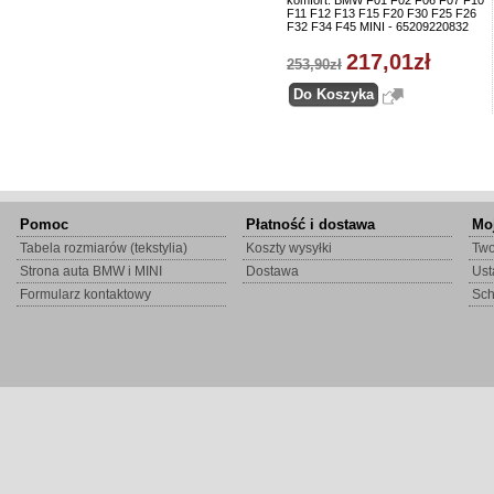
komfort. BMW F01 F02 F06 F07 F10
F11 F12 F13 F15 F20 F30 F25 F26
F32 F34 F45 MINI - 65209220832
217,01zł
253,90zł
Pomoc
Płatność i dostawa
Mo
Tabela rozmiarów (tekstylia)
Koszty wysyłki
Two
Strona auta BMW i MINI
Dostawa
Ust
Formularz kontaktowy
Sc