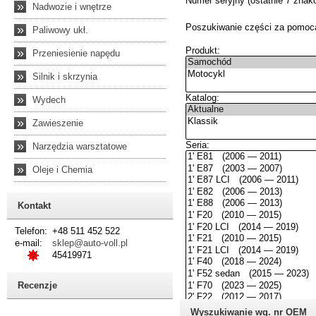
»
Nadwozie i wnętrze
»
Paliwowy ukł.
»
Przeniesienie napędu
»
Silnik i skrzynia
»
Wydech
»
Zawieszenie
»
Narzędzia warsztatowe
»
Oleje i Chemia
Kontakt
Telefon:
+48 511 452 522
e-mail:
sklep@auto-voll.pl
45419971
Recenzje
Wyszukiwanie wg. nr OEM