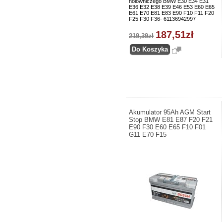
holowniczego BMW E30 E34 E31
E36 E32 E38 E39 E46 E53 E60 E65
E61 E70 E81 E83 E90 F10 F11 F20
F25 F30 F36- 61136942997
187,51zł
219,39zł
Akumulator 95Ah AGM Start
Stop BMW E81 E87 F20 F21
E90 F30 E60 E65 F10 F01
G11 E70 F15