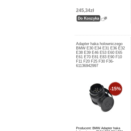
245,34zł
Adapter haka holowniczego
BMW E30 E34 E31 E36 E32
E38 E39 E46 E53 E60 E65
E61 E70 E81 E83 E90 F10
F11 F20 F25 F30 F36-
61136942997
-15%
Producent: BMW. Adapter haka