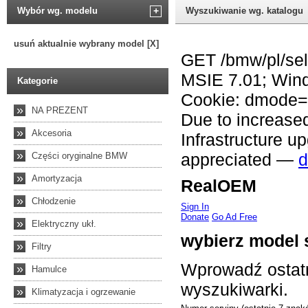
Wybór wg. modelu
+
Wyszukiwanie wg. katalogu
usuń aktualnie wybrany model [X]
Kategorie
»
NA PREZENT
»
Akcesoria
»
Części oryginalne BMW
»
Amortyzacja
»
Chłodzenie
»
Elektryczny ukł.
»
Filtry
»
Hamulce
»
Klimatyzacja i ogrzewanie