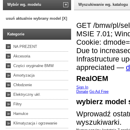
Wybór wg. modelu
+
Wyszukiwanie wg. katalogu
usuń aktualnie wybrany model [X]
Kategorie
»
NA PREZENT
»
Akcesoria
»
Części oryginalne BMW
»
Amortyzacja
»
Chłodzenie
»
Elektryczny ukł.
»
Filtry
»
Hamulce
»
Klimatyzacja i ogrzewanie