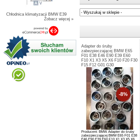
Chłodnica klimatyzacji BMW E39
Zobacz więcej »
Jeżeli nie znasz numeru częśc
Adapter do śruby
zabezpieczającej BMW E65
F01 E38 E46 E90 E39 E60
F10 X1 X3 X5 X6 F10 F20 F30
F15 F12 G01 G30
-8%
Producent: BMW. Adapter do śruby
zabezpieczającej BMW E65 F01 E38
E46 E90 E39 E60 F10 X1 X3 X5 X6