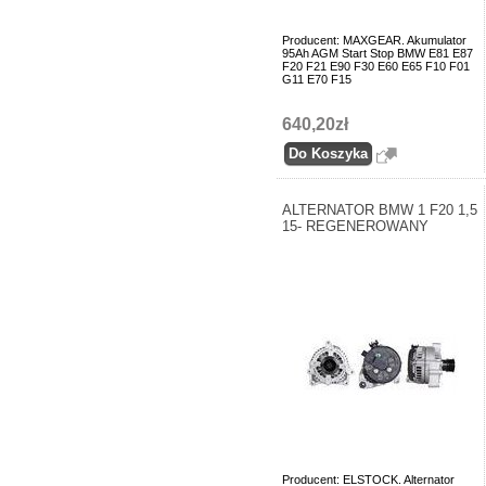
Producent: MAXGEAR. Akumulator
95Ah AGM Start Stop BMW E81 E87
F20 F21 E90 F30 E60 E65 F10 F01
G11 E70 F15
640,20zł
ALTERNATOR BMW 1 F20 1,5
15- REGENEROWANY
Producent: ELSTOCK. Alternator