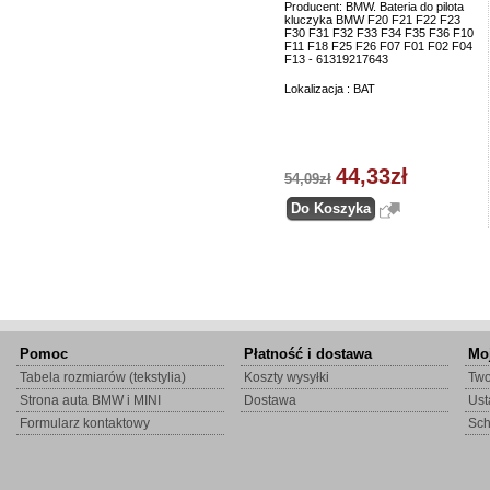
Producent: BMW. Bateria do pilota
kluczyka BMW F20 F21 F22 F23
F30 F31 F32 F33 F34 F35 F36 F10
F11 F18 F25 F26 F07 F01 F02 F04
F13 - 61319217643
Lokalizacja : BAT
44,33zł
54,09zł
Pomoc
Płatność i dostawa
Mo
Tabela rozmiarów (tekstylia)
Koszty wysyłki
Two
Strona auta BMW i MINI
Dostawa
Ust
Formularz kontaktowy
Sc