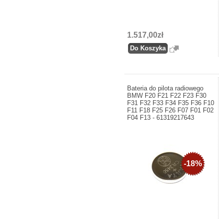
1.517,00zł
Bateria do pilota radiowego
BMW F20 F21 F22 F23 F30
F31 F32 F33 F34 F35 F36 F10
F11 F18 F25 F26 F07 F01 F02
F04 F13 - 61319217643
-18%