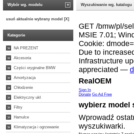
Wybór wg. modelu
+
Wyszukiwanie wg. katalogu
usuń aktualnie wybrany model [X]
Kategorie
»
NA PREZENT
»
Akcesoria
»
Części oryginalne BMW
»
Amortyzacja
»
Chłodzenie
»
Elektryczny ukł.
»
Filtry
»
Hamulce
»
Klimatyzacja i ogrzewanie