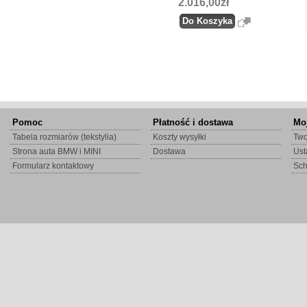
2.016,00zł
Pomoc
Płatność i dostawa
Mo
Tabela rozmiarów (tekstylia)
Koszty wysyłki
Two
Strona auta BMW i MINI
Dostawa
Ust
Formularz kontaktowy
Sc