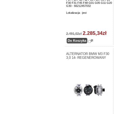
F30 F31 F45 F48 G01 G05 G11 G20
G30 - 66212457032
Lokalizacja : jest
2.285,34zł
2.491,02zł
ALTERNATOR BMW M3 F30
3,0 14- REGENEROWANY