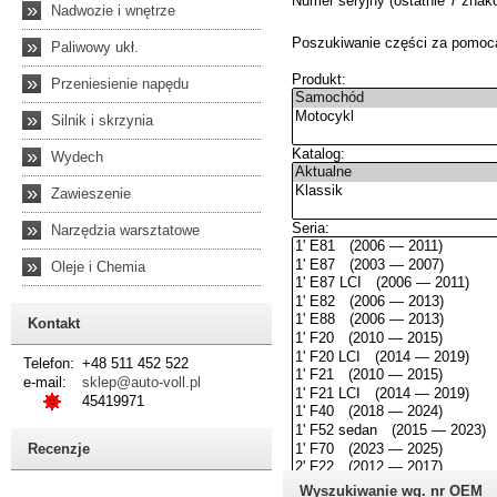
»
Nadwozie i wnętrze
»
Paliwowy ukł.
»
Przeniesienie napędu
»
Silnik i skrzynia
»
Wydech
»
Zawieszenie
»
Narzędzia warsztatowe
»
Oleje i Chemia
Kontakt
Telefon:
+48 511 452 522
e-mail:
sklep@auto-voll.pl
45419971
Recenzje
Wyszukiwanie wg. nr OEM