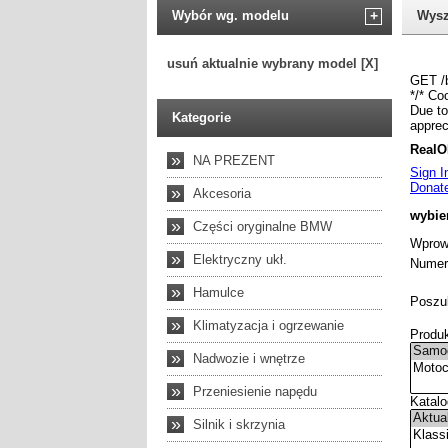
Wybór wg. modelu
+
Wysz
usuń aktualnie wybrany model [X]
Kategorie
»
NA PREZENT
»
Akcesoria
»
Części oryginalne BMW
»
Elektryczny ukł.
»
Hamulce
»
Klimatyzacja i ogrzewanie
»
Nadwozie i wnętrze
»
Przeniesienie napędu
»
Silnik i skrzynia