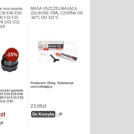
e mocowanie
MASA USZCZELNIAJĄCA
39 E46 E60
(SILIKON) 70ML CZARNA OD
0 F10 F15
-60°C DO 315°C
NI G01 G11
818
-15%
Producent: Elring. Substancja
uszczelniająca
Łożysko gumowe
1 E34 E39 E46
90 F10 F15 F20
G11 G30 -
23,00zł
zł