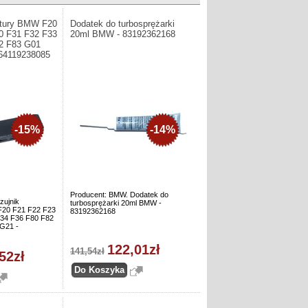
atury BMW F20
Dodatek do turbosprężarki
0 F31 F32 F33
20ml BMW - 83192362168
2 F83 G01
64119238085
-15%
-14%
Producent: BMW. Dodatek do
zujnik
turbosprężarki 20ml BMW -
F20 F21 F22 F23
83192362168
34 F36 F80 F82
G21 -
122,01zł
141,54zł
52zł