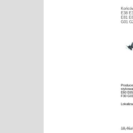
Końcó
E38 E
E81 E8
G01 G2
Produce
stykowa
E60 E65
F30 G01
Lokaliza
18,46z