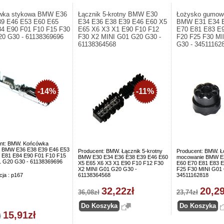
wka stykowa BMW E36
Łącznik 5-krotny BMW E30
Łożysko gumow
39 E46 E53 E60 E65
E34 E36 E38 E39 E46 E60 X5
BMW E31 E34 E
4 E90 F01 F10 F15 F30
E65 X6 X3 X1 E90 F10 F12
E70 E81 E83 E9
0 G30 - 61138369696
F30 X2 MINI G01 G20 G30 -
F20 F25 F30 MI
61138364568
G30 - 34511162
-14%
-11%
nt: BMW. Końcówka
 BMW E36 E38 E39 E46 E53
Producent: BMW. Łącznik 5-krotny
Producent: BMW. 
 E81 E84 E90 F01 F10 F15
BMW E30 E34 E36 E38 E39 E46 E60
mocowanie BMW E3
 G20 G30 - 61138369696
X5 E65 X6 X3 X1 E90 F10 F12 F30
E60 E70 E81 E83 E
X2 MINI G01 G20 G30 -
F25 F30 MINI G01 
cja : p167
61138364568
34511162818
32,22zł
20,29
36,08zł
23,74zł
15,91zł
ł