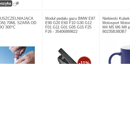
USZCZELNIAJĄCA
Moduł pedału gazu BMW E87
Niebieski Kub
KON) 70ML SZARA OD
E90 G20 E60 F10 G30 G12
Motosport Moto
DO 300°C
F01 G11 G01 G05 G15 F25
M4 M5 M6 M8 pr
F26 - 35406889822
80235B38DB7
-11%
t: Elring. Uszczelka,
Producent: BMW. Moduł pedału gazu
Producent: BMW. N
 dolotowy
BMW E87 E90 G20 E60 F10 G30
BMW M Motosport 
G12 F01 G11 G01 G05 G15 F25
M3 M4 M5 M6 M8 pr
F26 - 35406889822
80235B38DB7
zł
764,13zł
99,00zł
855,83zł