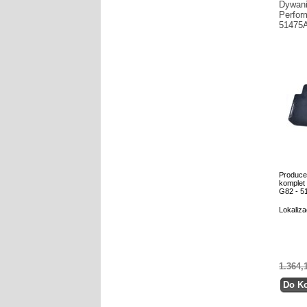
Dywani
Perfo
51475
Produce
komplet
G82 - 5
Lokaliza
1.364,