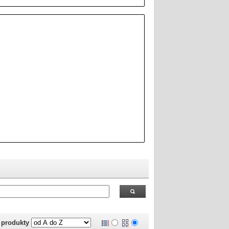
 RealOEM.com
.
j produkty