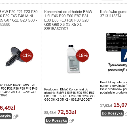
 BMW F20 F21 F23 F30
Koncentrat do chłodnic BMW
Końcówka gumo
6 F39 F45 F48 MINI
1.5l E46 E90 E60 E87 E81
37131113374
05 G07 G11 G20 G30 -
E38 E65 F10 F20 F30 G20
283890
G30 G60 X6 X3 X5 X1 -
83515A6CDD7
-11%
-18%
Produkt wycofany z
nt: BMW. Kołek BMW F20
numer z oryginału
 F30 F31 F36 F39 F45 F48
liście produktów p
Producent: BMW. Koncentrat do
1 G05 G07 G11 G20 G30 -
podglądzie produkt
chłodnic BMW 1.5l E46 E90 E60 E87
83890
E81 E38 E65 F10 F20 F30 G20 G30
G60 X6 X3 X5 X1 - 83515A6CDD7
15,07
17,63zł
6,49zł
72,53zł
88,48zł