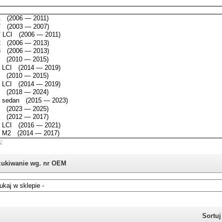
ukiwanie wg. nr OEM
i nie znasz numeru części z oryginału BMW, możesz skorzystać z
katalogu
Sortu