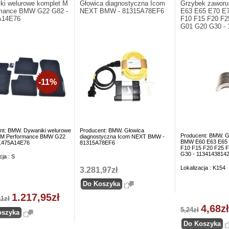
ki welurowe komplet M
Głowica diagnostyczna Icom
Grzybek zawor
rmance BMW G22 G82 -
NEXT BMW - 81315A78EF6
E63 E65 E70 E
A14E76
F10 F15 F20 F2
G01 G20 G30 - 
-11%
nt: BMW. Dywaniki welurowe
Producent: BMW. Głowica
Producent: BMW. 
 M Performance BMW G22
diagnostyczna Icom NEXT BMW -
BMW E60 E63 E65 
1475A14E76
81315A78EF6
F10 F15 F20 F25 
G30 - 1134143814
cja : S
Lokalizacja : K154
3.281,97zł
1.217,95zł
11zł
4,68zł
5,24zł