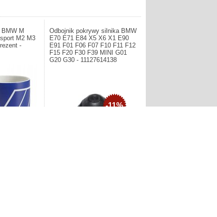
ek BMW M
Odbojnik pokrywy silnika BMW
rsport M2 M3
E70 E71 E84 X5 X6 X1 E90
ezent -
E91 F01 F06 F07 F10 F11 F12
F15 F20 F30 F39 MINI G01
G20 G30 - 11127614138
-11%
iebieski Kubek
Motorsport M2
Producent: BMW. Odbojnik pokrywy
ezent -
silnika BMW E70 E71 E84 X5 X6 X1
E90 E91 F01 F06 F07 F10 F11 F12
F15 F20 F30 F39 MINI G01 G20
G30 - 11127614138
19,60zł
21,96zł