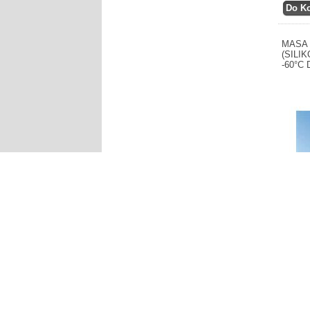
MASA 
(SILI
-60°C 
Producen
kolektor
27,67