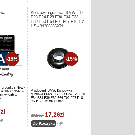
wa -
Końcówka gumowa BMW E12
E23 E24 E28 E30 E34 E38
E39 E60 E64 F01 F07 F10 I12
I15 - 34306865954
-15%
-15%
 produkcji. Nowy
Producent: BMW. Końcówka
 (34306865954) w
gumowa BMW E12 E23 E24 E28 E30
okrewnych w
E34 E38 E39 E60 E64 F01 F07 F10
u.
I12 I15 - 34306865954
zł
17,26zł
20,20zł