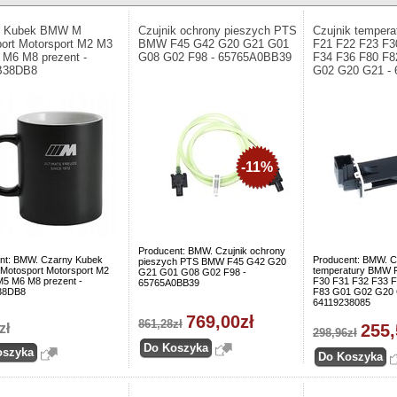
y Kubek BMW M
Czujnik ochrony pieszych PTS
Czujnik temper
ort Motorsport M2 M3
BMW F45 G42 G20 G21 G01
F21 F22 F23 F3
M6 M8 prezent -
G08 G02 F98 - 65765A0BB39
F34 F36 F80 F8
B38DB8
G02 G20 G21 - 
-11%
Producent: BMW. Czujnik ochrony
nt: BMW. Czarny Kubek
Producent: BMW. C
pieszych PTS BMW F45 G42 G20
otosport Motorsport M2
temperatury BMW 
G21 G01 G08 G02 F98 -
5 M6 M8 prezent -
F30 F31 F32 F33 F
65765A0BB39
38DB8
F83 G01 G02 G20 
64119238085
769,00zł
861,28zł
zł
255,
298,96zł