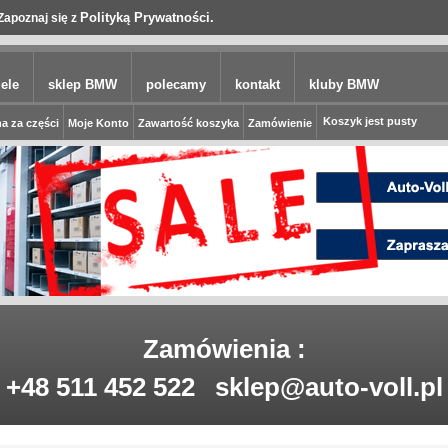
Polityką Prywatności.
Zapoznaj się z
ele
sklep BMW
polecamy
kontakt
kluby BMW
Koszyk jest pusty
a za części
Moje Konto
Zawartość koszyka
Zamówienie
Zamówienia :
+48 511 452 522
sklep@auto-voll.pl