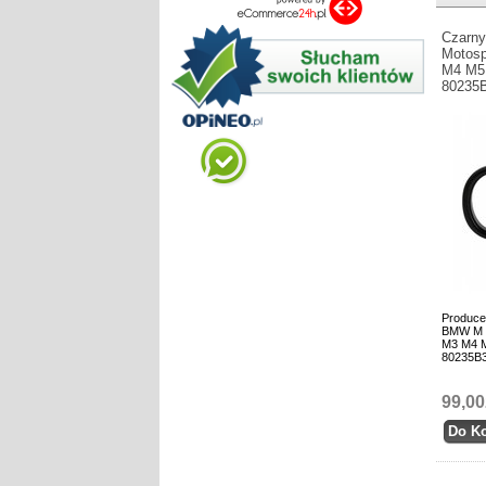
Czarn
Motosp
M4 M5 
80235
Produce
BMW M M
M3 M4 M
80235B
99,00