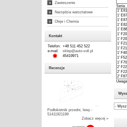
»
Zawieszenie
»
Narzędzia warsztatowe
»
Oleje i Chemia
Kontakt
Telefon:
+48 511 452 522
e-mail:
sklep@auto-voll.pl
45419971
Recenzje
Wysz
Podłokietnik przedni, lewy -
51411921199
Jeżel
Zobacz więcej »