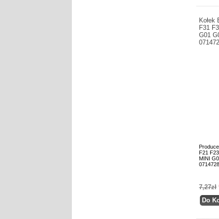
Kołek
F31 F3
G01 G
07147
Produce
F21 F23
MINI G0
071472
7,27zł