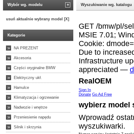
Wybór wg. modelu
+
Wyszukiwanie wg. katalogu
usuń aktualnie wybrany model [X]
Kategorie
»
NA PREZENT
»
Akcesoria
»
Części oryginalne BMW
»
Elektryczny ukł.
»
Hamulce
»
Klimatyzacja i ogrzewanie
»
Nadwozie i wnętrze
»
Przeniesienie napędu
»
Silnik i skrzynia