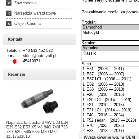
»
Zawieszenie
»
Narzędzia warsztatowe
»
Oleje i Chemia
Kontakt
Telefon:
+48 511 452 522
e-mail:
sklep@auto-voll.pl
45419971
Recenzje
Napinacz łańcucha BMW E38 E34
E39 E32 E53 X5 V8 840i 740i 735i
730i 530i 540i 535i M60 M62 -
11317531813
Wyszukiwanie wg. nr OEM