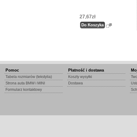
27,67zł
Pomoc
Płatność i dostawa
Mo
Tabela rozmiarów (tekstylia)
Koszty wysyłki
Two
Strona auta BMW i MINI
Dostawa
Ust
Formularz kontaktowy
Sc