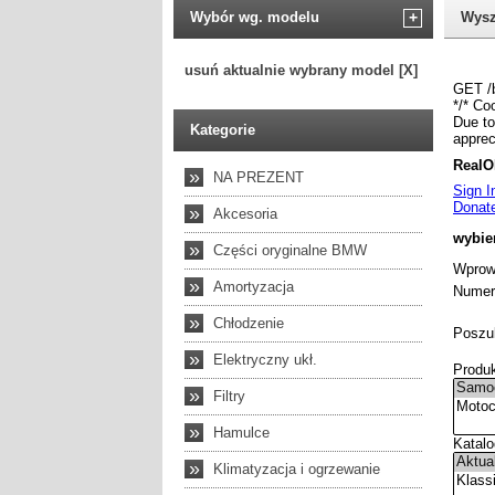
Wybór wg. modelu
+
Wysz
usuń aktualnie wybrany model [X]
Kategorie
»
NA PREZENT
»
Akcesoria
»
Części oryginalne BMW
»
Amortyzacja
»
Chłodzenie
»
Elektryczny ukł.
»
Filtry
»
Hamulce
»
Klimatyzacja i ogrzewanie