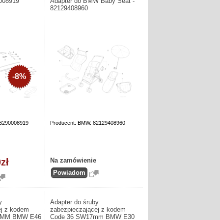
0008919
Adapter do BMW Baby Seat -
82129408960
-8%
86290008919
Producent: BMW. 82129408960
zł
Na zamówienie
y
Adapter do śruby
ej z kodem
zabezpieczającej z kodem
7MM BMW E46
Code 36 SW17mm BMW E30