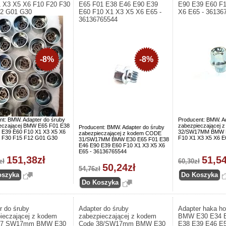
 X3 X5 X6 F10 F20 F30
E65 F01 E38 E46 E90 E39
E90 E39 E60 F
12 G01 G30
E60 F10 X1 X3 X5 X6 E65 -
X6 E65 - 36136
36136765544
-8%
-8%
nt: BMW. Adapter do śruby
Producent: BMW. A
eczającej BMW E65 F01 E38
zabezpieczającej
Producent: BMW. Adapter do śruby
 E39 E60 F10 X1 X3 X5 X6
32/SW17MM BMW E
zabezpieczającej z kodem CODE
 F30 F15 F12 G01 G30
F10 X1 X3 X5 X6 E
31/SW17MM BMW E30 E65 F01 E38
E46 E90 E39 E60 F10 X1 X3 X5 X6
E65 - 36136765544
151,38zł
51,54
zł
60,30zł
50,24zł
54,76zł
r do śruby
Adapter do śruby
Adapter haka h
ieczającej z kodem
zabezpieczającej z kodem
BMW E30 E34 E
37 SW17mm BMW E30
Code 38/SW17mm BMW E30
E38 E39 E46 E