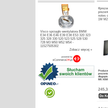
#preze
prezen
notes 
1M M2
Visco sprzęgło wentylatora BMW
E34 E36 E46 E39 E38 E53 320 323
325 328 330 520 523 525 528 530
728 M3 M50 M52 M54 -
11527505302
Zobacz więcej »
Produce
prezento
długopi
M6 X6M
245,3