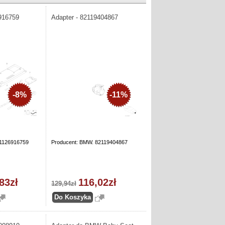
916759
Adapter - 82119404867
-8%
-11%
61126916759
Producent: BMW. 82119404867
83zł
116,02zł
129,94zł