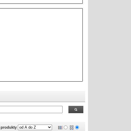
 RealOEM.com
.
j produkty