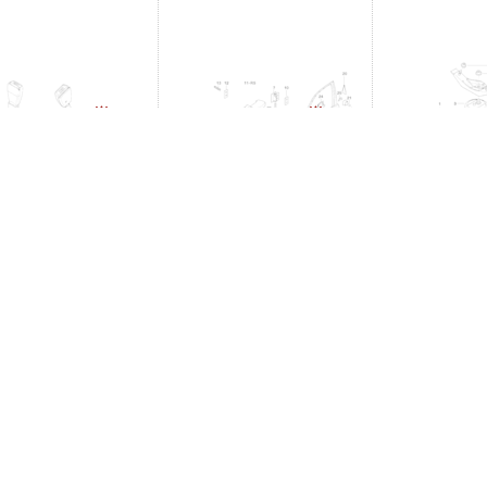
-8%
-8%
nt: BMW. 72118248219
Producent: BMW. 51337033037
Producent: BMW. 
829,10zł
526,51zł
86,99
zł
573,89zł
94,82zł
ostawa
Moje konto
Informacje