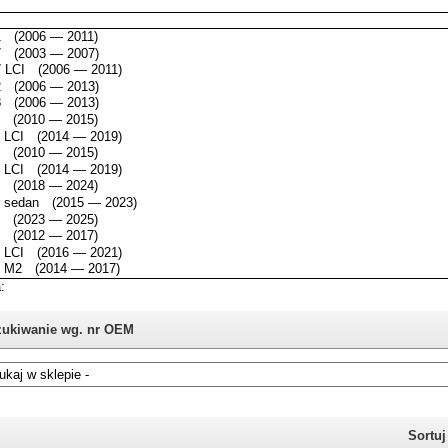
ukiwanie wg. nr OEM
i nie znasz numeru części z oryginału BMW, możesz skorzystać z
katalogu
Sortu