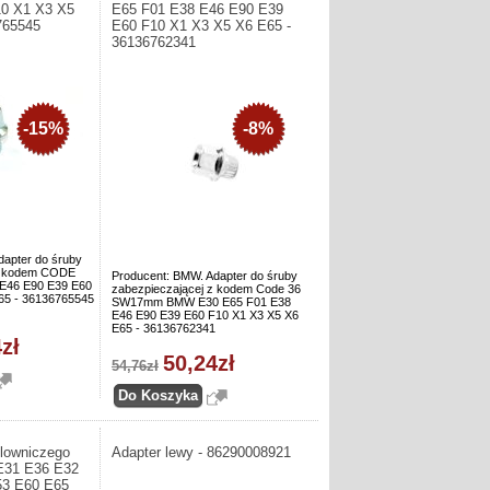
10 X1 X3 X5
E65 F01 E38 E46 E90 E39
765545
E60 F10 X1 X3 X5 X6 E65 -
36136762341
-15%
-8%
dapter do śruby
 z kodem CODE
Producent: BMW. Adapter do śruby
46 E90 E39 E60
zabezpieczającej z kodem Code 36
65 - 36136765545
SW17mm BMW E30 E65 F01 E38
E46 E90 E39 E60 F10 X1 X3 X5 X6
E65 - 36136762341
zł
50,24zł
54,76zł
olowniczego
Adapter lewy - 86290008921
31 E36 E32
53 E60 E65