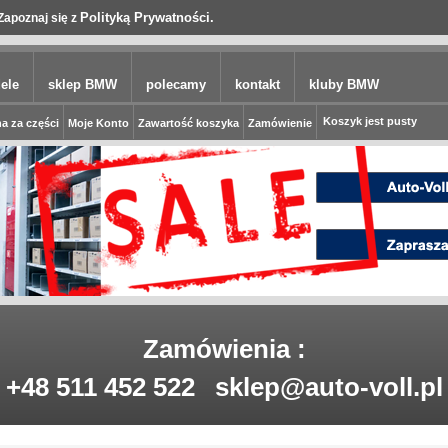
Polityką Prywatności.
Zapoznaj się z
ele
sklep BMW
polecamy
kontakt
kluby BMW
Koszyk jest pusty
a za części
Moje Konto
Zawartość koszyka
Zamówienie
Zamówienia :
+48 511 452 522
sklep@auto-voll.pl