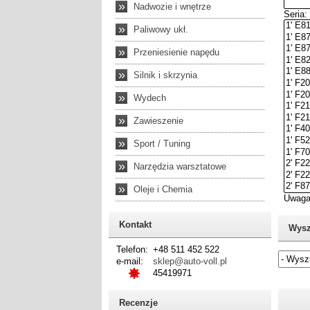
»
Nadwozie i wnętrze
»
Paliwowy ukł.
»
Przeniesienie napędu
»
Silnik i skrzynia
»
Wydech
»
Zawieszenie
»
Sport / Tuning
»
Narzędzia warsztatowe
»
Oleje i Chemia
Kontakt
Wysz
Telefon:
+48 511 452 522
e-mail:
sklep@auto-voll.pl
45419971
Jeżel
Recenzje