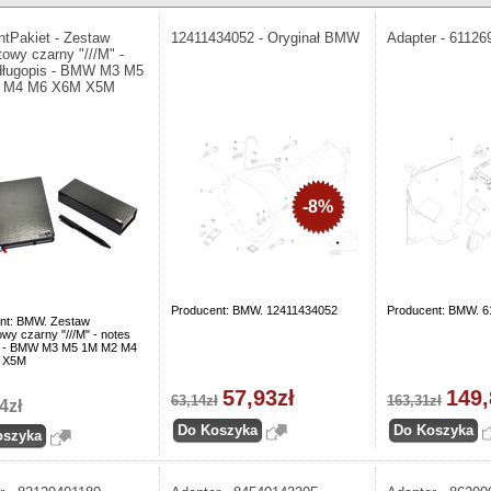
ntPakiet - Zestaw
12411434052 - Oryginał BMW
Adapter - 61126
towy czarny "///M" -
długopis - BMW M3 M5
 M4 M6 X6M X5M
-8%
Producent: BMW. 12411434052
Producent: BMW. 
nt: BMW. Zestaw
wy czarny "///M" - notes
s - BMW M3 M5 1M M2 M4
 X5M
57,93zł
149,
63,14zł
163,31zł
4zł