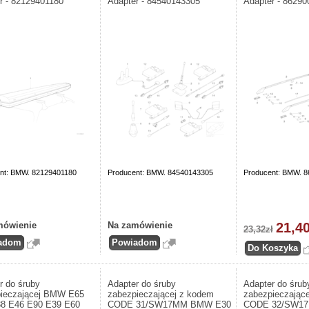
r - 82129401180
Adapter - 84540143305
Adapter - 8629
nt: BMW. 82129401180
Producent: BMW. 84540143305
Producent: BMW. 
mówienie
Na zamówienie
21,40
23,32zł
r do śruby
Adapter do śruby
Adapter do śrub
ieczającej BMW E65
zabezpieczającej z kodem
zabezpieczając
8 E46 E90 E39 E60
CODE 31/SW17MM BMW E30
CODE 32/SW1