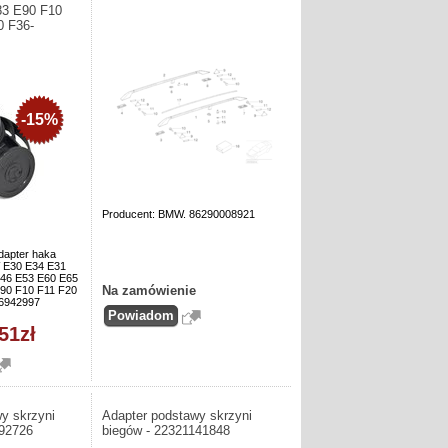
83 E90 F10
0 F36-
-15%
Producent: BMW. 86290008921
dapter haka
 E30 E34 E31
46 E53 E60 E65
Na zamówienie
90 F10 F11 F20
36942997
51zł
y skrzyni
Adapter podstawy skrzyni
092726
biegów - 22321141848