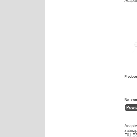
Adapte
Produce
Na za
Adapte
zabezp
F01 E3