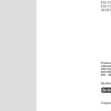
E65 F0
E60 F1
36136
Produce
zabezpi
SW17mm
E46 E90
E65 - 3
60,30z
Adapte