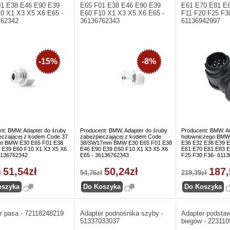
1 E38 E46 E90 E39
E65 F01 E38 E46 E90 E39
E61 E70 E81 E
0 X1 X3 X5 X6 E65 -
E60 F10 X1 X3 X5 X6 E65 -
F11 F20 F25 F3
762342
36136762343
61136942997
-15%
-8%
nt: BMW. Adapter do śruby
Producent: BMW. Adapter do śruby
Producent: BMW. A
eczającej z kodem Code 37
zabezpieczającej z kodem Code
holowniczego BMW
 BMW E30 E65 F01 E38
38/SW17mm BMW E30 E65 F01 E38
E36 E32 E38 E39 E
 E39 E60 F10 X1 X3 X5 X6
E46 E90 E39 E60 F10 X1 X3 X5 X6
E61 E70 E81 E83 E
6136762342
E65 - 36136762343
F25 F30 F36- 611
51,54zł
50,24zł
187,
ł
54,76zł
219,39zł
r pasa - 72118248219
Adapter podnośnika szyby -
Adapter podstaw
51337033037
biegów - 22311